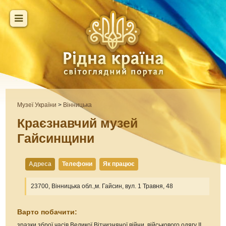
Музеї України
>
Вінницька
Краєзнавчий музей
Гайсинщини
Адреса
Телефони
Як працює
23700, Вінницька обл.,м. Гайсин, вул. 1 Травня, 48
Варто побачити:
зразки зброї часів Великої Вітчизняної війни, військового одягу II