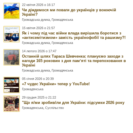
22 квітня 2026 о 16:17
Чи діждемося ми поваги до українців у воюючій
Україні?
Громадська думка
,
Громадянська
15 квітня 2026 о 21:57
Як і чому під час війни влада вирішила боротися з
«антисемітизмом» замість українофобії та рашизму?!
Громадська думка
,
Громадянська
14 лютого 2026 о 17:47
Останній шлях Тараса Шевченка: плануємо заходи з
нагоди 165 роковин з дня памʼяті та перепоховання в
Україні
Громадська думка
,
Громадянська
05 січня 2026 о 20:39
«7 чудес України» тепер у YouTube!
Громадянська
29 грудня 2025 о 21:22
"Що я/ми зробив/ли для України: підсумки 2026 року
Громадянська
,
Суспільство