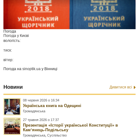
Погода
Погода у
Києві
вологість:
тиск:
вітер:
Погода на
sinoptik.ua
у Вінниці
Новини
Дивитися всі
08 червня 2026 о 16:34
Українська книга на Одещині
Громадянська
27 травня 2026 о 17:37
Презентація «Історії української Конституції» в
Камʼянець-Подільську
Громадянська
,
Суспільство