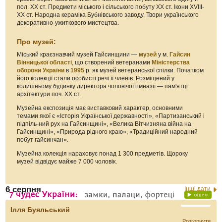
пол. ХХ ст. Предмети міського і сільського побуту ХХ ст. Ікони XVIII-
XX ст. Народна кераміка Бубнівського заводу. Твори українського
декоративно-ужиткового мистецтва.
Про музей:
Міський краєзнавчий музей Гайсинщини —
музей
у м.
Гайсин
Вінницької області
, що створений ветеранами
Міністерства
оборони України
в
1995
р. як музей ветеранської спілки. Початком
його колекції стали особисті речі її членів. Розміщений у
колишньому будинку директора чоловічої гімназії — пам'ятці
архітектури поч. ХХ ст.
Музейна експозиція має виставковий характер, основними
темами якої є «Історія Української державності», «Партизанський і
підпіль-ний рух на Гайсинщині», «Велика Вітчизняна війна на
Гайсинщині», «Природа рідного краю», «Традиційний народний
побут гайсинчан».
Музейна колекція нараховує понад 1 300 предметів. Щороку
музей відвідує майже 7 000 чоловік.
6 серпня
Інші дати
Ілля Буяльський
Розгорнути