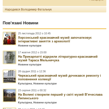
Народився Володимир Фатальчук
Пов’язані Новини
25 листопада 2012 о 10:45
Херсонський краєзнавчий музей започатковує
інтерактивні заняття з археології
Новини культури
17 жовтня 2012 о 15:00
На Прикарпатті відкрили літературно-краєзнавчий
музей Тараса Мельничука
Новини культури
28 грудня 2011 о 12:36
Черкаський краєзнавчий музей дочекався ремонту і
поповнення колекції
Культурна
,
Новини культури
23 серпня 2011 о 00:32
На Волині створили перший у світі музей В’ячеслава
Липинського
Культурна
,
Новини культури