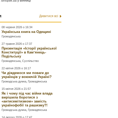
а
sinoptik.ua
у Вінниці
и
Дивитися всі
08 червня 2026 о 16:34
Українська книга на Одещині
Громадянська
27 травня 2026 о 17:37
Презентація «Історії української
Конституції» в Камʼянець-
Подільську
Громадянська
,
Суспільство
22 квітня 2026 о 16:17
Чи діждемося ми поваги до
українців у воюючій Україні?
Громадська думка
,
Громадянська
15 квітня 2026 о 21:57
Як і чому під час війни влада
вирішила боротися з
«антисемітизмом» замість
українофобії та рашизму?!
Громадська думка
,
Громадянська
14 лютого 2026 о 17:47