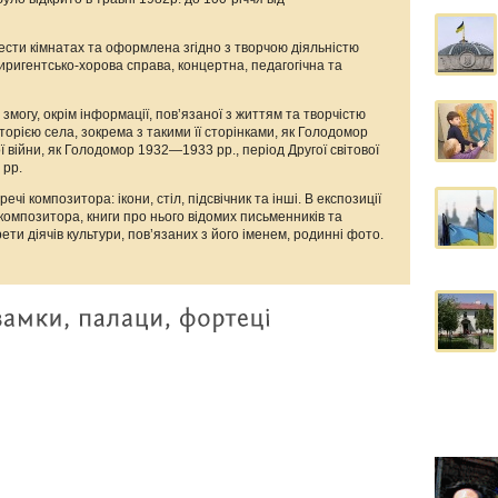
сти кімнатах та оформлена згідно з творчою діяльністю
иригентсько-хорова справа, концертна, педагогічна та
змогу, окрім інформації, пов’язаної з життям та творчістю
орією села, зокрема з такими її сторінками, як Голодомор
ї війни, як Голодомор 1932—1933 рр., період Другої світової
 рр.
ечі композитора: ікони, стіл, підсвічник та інші. В експозиції
 композитора, книги про нього відомих письменників та
ети діячів культури, пов’язаних з його іменем, родинні фото.