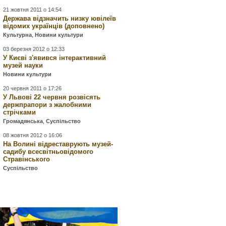
21 жовтня 2011 о 14:54
Держава відзначить низку ювілеїв
відомих українців (доповнено)
Культурна
,
Новини культури
03 березня 2012 о 12:33
У Києві з'явився інтерактивний
музей науки
Новини культури
20 червня 2011 о 17:26
У Львові 22 червня розвісять
держпрапори з жалобними
стрічками
Громадянська
,
Суспільство
08 жовтня 2012 о 16:06
На Волині відреставрують музей-
садибу всесвітньовідомого
Стравінського
Суспільство