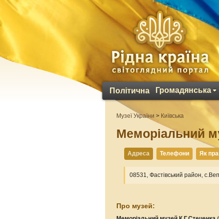
Громадянська
Політична
Музеї України
>
Київська
Меморіальний му
Адреса
Телефони
Як пр
08531, Фастівський район, с.Веп
Про музей:
Меморіальний музей К.Г.Стеценка
б