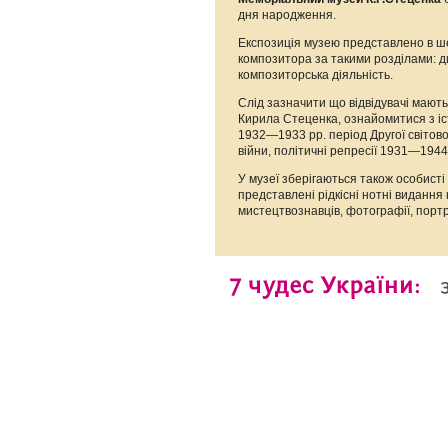
дня народження.
Експозиція музею представлено в ше
композитора за такими розділами: д
композиторська діяльність.
Слід зазначити що відвідувачі мають 
Кирила Стеценка, ознайомитися з іст
1932—1933 рр. період Другої світово
війни, політичні репресії 1931—1944
У музеї зберігаються також особисті р
представлені рідкісні нотні видання
мистецтвознавців, фотографії, портр