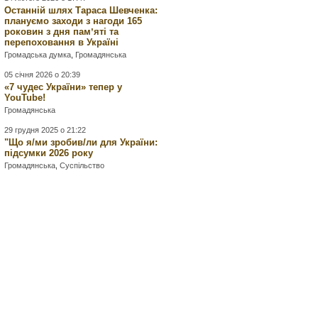
Останній шлях Тараса Шевченка:
плануємо заходи з нагоди 165
роковин з дня памʼяті та
перепоховання в Україні
Громадська думка
,
Громадянська
05 січня 2026 о 20:39
«7 чудес України» тепер у
YouTube!
Громадянська
29 грудня 2025 о 21:22
"Що я/ми зробив/ли для України:
підсумки 2026 року
Громадянська
,
Суспільство