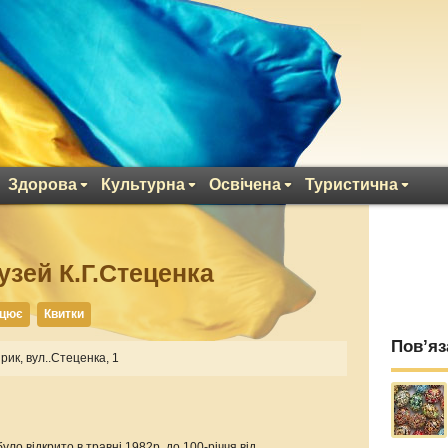
Здорова
Культурна
Освічена
Туристична
зей К.Г.Стеценка
ацює
Квитки
Пов’яз
рик, вул..Стеценка, 1
уло відкрито в травні 1982р. до 100-річчя від