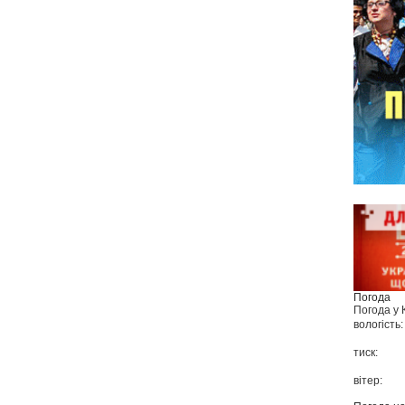
Погода
Погода у
вологість:
тиск:
вітер: