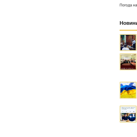
Погода н
Новин