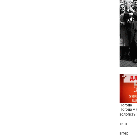
Погода
Погода у
вологість:
тиск:
вітер: