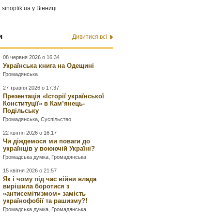
а
sinoptik.ua
у Вінниці
и
Дивитися всі
08 червня 2026 о 16:34
Українська книга на Одещині
Громадянська
27 травня 2026 о 17:37
Презентація «Історії української
Конституції» в Камʼянець-
Подільську
Громадянська
,
Суспільство
22 квітня 2026 о 16:17
Чи діждемося ми поваги до
українців у воюючій Україні?
Громадська думка
,
Громадянська
15 квітня 2026 о 21:57
Як і чому під час війни влада
вирішила боротися з
«антисемітизмом» замість
українофобії та рашизму?!
Громадська думка
,
Громадянська