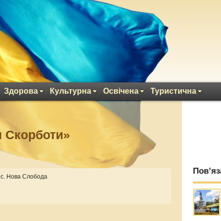
Здорова
Культурна
Освічена
Туристична
н Скорботи»
Пов’яз
, с. Нова Слобода