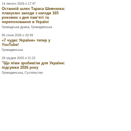
14 лютого 2026 о 17:47
Останній шлях Тараса Шевченка:
плануємо заходи з нагоди 165
роковин з дня памʼяті та
перепоховання в Україні
Громадська думка
,
Громадянська
05 січня 2026 о 20:39
«7 чудес України» тепер у
YouTube!
Громадянська
29 грудня 2025 о 21:22
"Що я/ми зробив/ли для України:
підсумки 2026 року
Громадянська
,
Суспільство