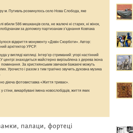
тру м. Путивль розкинулось село Нова Слобода, яке
елі вбили 586 мешканців села, не жалючі ні старих, ні жінок,
слобідчанам за допомогу партизанам з’єднання Ковпака
дбулося відкриття монументу «Дзвін Скорботи».
Автор:
ний архітектор УРСР.
да у вигляді каплиці. Інтер’єр стриманий: угорі настінний
 У центрі знаходиться майстерно вирізьблена з дерева ікона
я поминання. За християнським звичаєм бажаючі можуть
блих. Урочисто і разом з тим трагічно звучить духовна музика
.
йно діюча фотовиставка «Життя триває».
 стіни, викарбувані імена новослобідців, життя яких