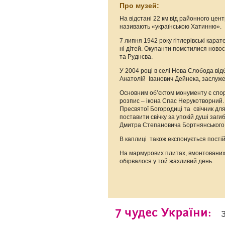
Про музей:
На відстані 22 км від районного цен
називають «українською Хатинню».
7 липня 1942 року гітлерівські карат
ні дітей. Окупанти помстилися ново
та Руднєва.
У 2004 році в селі Нова Слобода ві
Анатолій Іванович Дейнека, заслуже
Основним об’єктом монументу є спору
розпис – ікона Спас Нерукотворний.
Пресвятої Богородиці та свічник дл
поставити свічку за упокій душі заги
Дмитра Степановича Бортнянського
В каплиці також експонується пості
На мармурових плитах, вмонтованих у
обірвалося у той жахливий день.