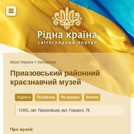
Музеї України
>
Запорізька
Приазовський районний
краєзнавчий музей
Адреса
Телефони
Як працює
Квитки
72401, смт. Приазовське, вул. Горького, 76
Про музей: