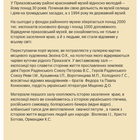
У Приазовському районі краєзнавчий музей відносно молодий –
йому понад 30 років. Починав він свою діяльність як музей селища
і діяв на громадських засадах, а з 1994 року як державний музей.
На сьогодні у фондах районного музею зберігається понад 2000
тис. експонатів основного фонду і понад 1000 допоміжного.
Відвідуючи приазовський музей, ви ознайомитесь не тільки з
історією заселення краю, а й з людьми, які стали відомими у
всьому світі.
Переступаючи поріг музею, ви потрапляєте у галерею картин
місцевого художника Зюзіна О.К., на полотнах якого відкриваються
чарівні куточки рідного Приазов’я. У виставковому залі —
експозиції про славетні сторінки життя прославлених земляків:
двічі Героя Радянського Союзу Петрова В.С., Героїв Радянського
Союзу Реви І.М., Кузьменка І.П., Воротинцева М.П., Холодного Г.С.,
всесвітньо відомих мандрівників – братів Федора та Павла
Конюхових, гордість української літератури Міщенко Д.О.
Матеріали першого залу охоплюють історію заселення краю, в
експозиції якого ви ознайомитесь з історією українського глечика,
російського самовару, болгарського бекира (мідне відро) ,
албанської тапси для виготовлення смачної петули , а також з
історією життя видатних людей цих народів : Віхляєва І.І., Христо
Ботєва, Орманджи К.С.