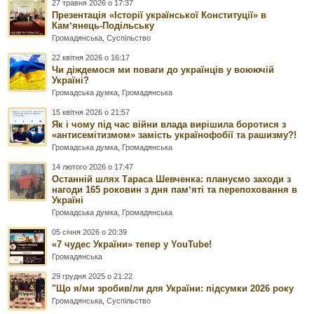
27 травня 2026 о 17:37
Презентація «Історії української Конституції» в
Камʼянець-Подільську
Громадянська
,
Суспільство
22 квітня 2026 о 16:17
Чи діждемося ми поваги до українців у воюючій
Україні?
Громадська думка
,
Громадянська
15 квітня 2026 о 21:57
Як і чому під час війни влада вирішила боротися з
«антисемітизмом» замість українофобії та рашизму?!
Громадська думка
,
Громадянська
14 лютого 2026 о 17:47
Останній шлях Тараса Шевченка: плануємо заходи з
нагоди 165 роковин з дня памʼяті та перепоховання в
Україні
Громадська думка
,
Громадянська
05 січня 2026 о 20:39
«7 чудес України» тепер у YouTube!
Громадянська
29 грудня 2025 о 21:22
"Що я/ми зробив/ли для України: підсумки 2026 року
Громадянська
,
Суспільство