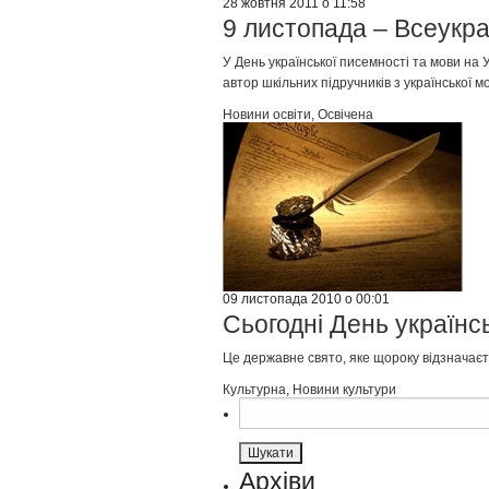
28 жовтня 2011 о 11:58
9 листопада – Всеукра
У День української писемності та мови на 
автор шкільних підручників з української 
Новини освіти
,
Освічена
09 листопада 2010 о 00:01
Сьогодні День українс
Це державне свято, яке щороку відзначаєть
Культурна
,
Новини культури
Пошук:
Архіви