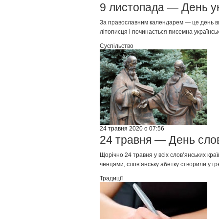
9 листопада — День ук
За православним календарем — це день в
літописця і починається писемна українськ
Суспільство
24 травня 2020 о 07:56
24 травня — День слов
Щорічно 24 травня у всіх слов’янських кр
ченцями, слов’янську абетку створили у гр
Традиції