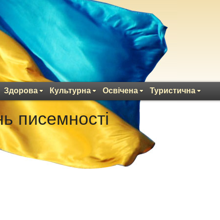
Здорова
Культурна
Освічена
Туристична
ь писемності