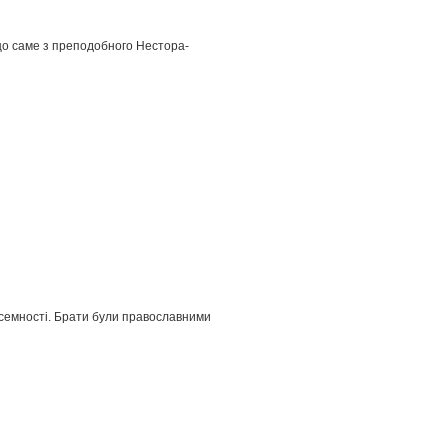
що саме з преподобного Нестора-
писемності. Брати були православними