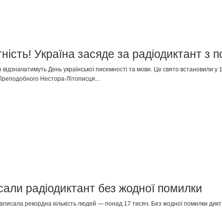
ність! Україна засяде за радіодиктант з п
но відзначатимуть День української писемності та мови. Це свято встановили у 
 Преподобного Нестора-Літописця...
сали радіодиктант без жодної помилки
написала рекордна кількість людей — понад 17 тисяч. Без жодної помилки дикт