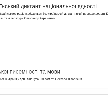
їнський диктант національної єдності
Українському радіо відбудеться Всеукраїнський диктант, який проведе доцент Ки
мови та літератури Олександр Авраменко...
ької писемності та мови
ся в Україні,у день вшанування пам’яті Нестора-Літописця...