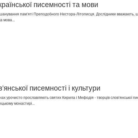
раїнської писемності та мови
шанування пам’яті Преподобного Нестора-Літописця. Дослідники вважають, 
а мова...
’янської писемності і культури
аїнах урочисто прославляють святих Кирила і Мефодія - творців слов’янської 
ецькому монастирі...