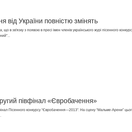
я від України повністю змінять
 що в зв'язку з появою в пресі імен членів українського журі пісенного конку
ий"...
другий півфінал «Євробачення»
фінал Пісенного конкурсу “Євробачення—2013”. На сцену “Мальме-Арени” цього 
.