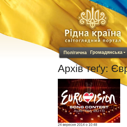
Громадянська
Політична
Архів теґу:
Єв
24 вересня 2014 о 10:48