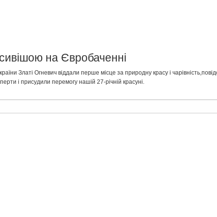
асивішою на Євробаченні
країни Златі Огневич віддали перше місце за природну красу і чарівність,повід
перти і присудили перемогу нашій 27-річній красуні.