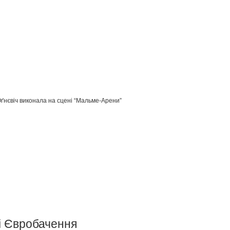
Оґнєвіч виконала на сцені “Мальме-Арени”
лі Євробачення