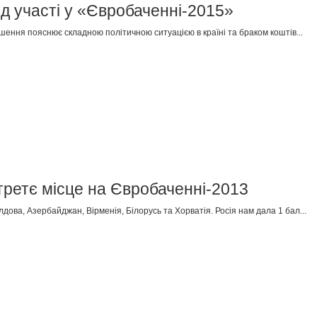
ід участі у «Євробаченні-2015»
шення пояснює складною політичною ситуацією в країні та браком коштів...
третє місце на Євробаченні-2013
лдова, Азербайджан, Вірменія, Білорусь та Хорватія. Росія нам дала 1 бал...