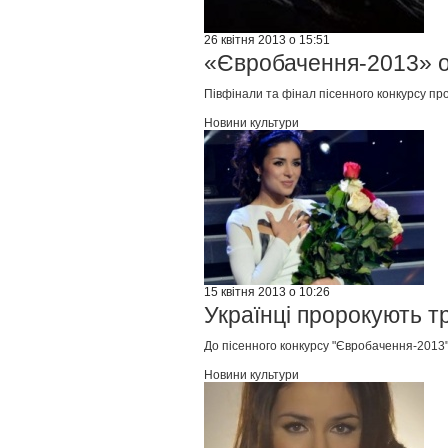
26 квітня 2013 о 15:51
«Євробачення-2013» о
Півфінали та фінал пісенного конкурсу прой
Новини культури
15 квітня 2013 о 10:26
Українці пророкують т
До пісенного конкурсу "Євробачення-2013"
Новини культури