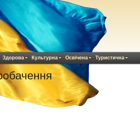
Здорова
Культурна
Освічена
Туристична
робачення