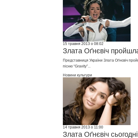
15 травня 2013 о 08:02
Злата Оґнєвіч пройшл
Представниця України Злата Оґнєвіч пройш
пісню “Gravity”...
Новини культури
14 травня 2013 о 11:00
Злата Оґнєвіч сьогодн