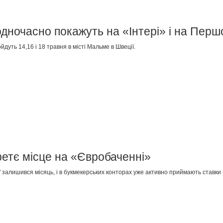
дночасно покажуть на «Інтері» і на Пер
дуть 14,16 і 18 травня в місті Мальме в Швеції.
ретє місце на «Євробаченні»
 залишився місяць, і в букмекерських конторах уже активно приймають ставки