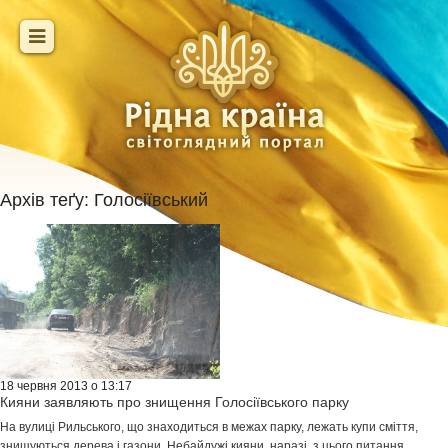
Архів теґу:
Голосіївський
18 червня 2013 о 13:17
Кияни заявляють про знищення Голосіївського парку
На вулиці Рильського, що знаходиться в межах парку, лежать купи сміття,
знищуються дерева і газони. Небайдужі кияни, наразі, з цього питання