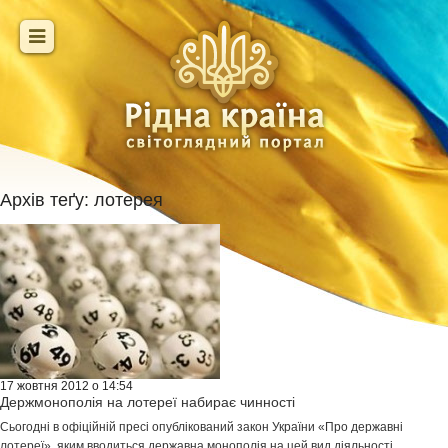
Архів теґу:
лотерея
17 жовтня 2012 о 14:54
Держмонополія на лотереї набирає чинності
Сьогодні в офіційній пресі опублікований закон України «Про державні
лотереї», яким вводиться державна монополія на цей вид діяльності...