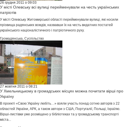
26 грудня 2011 о 09:03
У місті Олевську всі вулиці перейменували на честь українських
патріотів
У місті Олевську Житомирської області перейменували вулиці, які носили
прізвища радянських вождів, назвавши їх на честь видатних постатей
українського націоналістичного і патріотичного руху.
Громадянська
,
Суспільство
27 жовтня 2011 о 08:21
У Хмельницькому в громадських місцях можна почитати вірші про
Україну
В проекті «Свою Україну любіть…» взяли участь понад сотню авторів з 22
областей України, АРК, а також автори з США, Португалії, Польщі, Ізраїлю.
Вірші-листівки уже розміщено у бібліотеках та у громадському транспорті
міста...