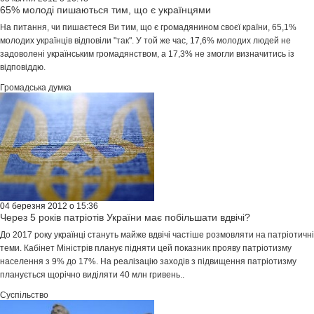
65% молоді пишаються тим, що є українцями
На питання, чи пишаєтеся Ви тим, що є громадянином своєї країни, 65,1%
молодих українців відповіли "так". У той же час, 17,6% молодих людей не
задоволені українським громадянством, а 17,3% не змогли визначитись із
відповіддю.
Громадська думка
04 березня 2012 о 15:36
Через 5 років патріотів України має побільшати вдвічі?
До 2017 року українці стануть майже вдвічі частіше розмовляти на патріотичні
теми. Кабінет Міністрів планує підняти цей показник прояву патріотизму
населення з 9% до 17%. На реалізацію заходів з підвищення патріотизму
планується щорічно виділяти 40 млн гривень..
Суспільство