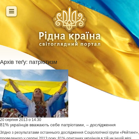
Архів теґу:
патріотизм
20 серпня 2013 о 14:30
81% українців вважають себе патріотами, – дослідження
Згідно з результатами останнього дослідження Соціологічної групи «Рейтинг»,
проведеного у серпні 2013 року, 81% опитаних українців в тій чи іншій мірі