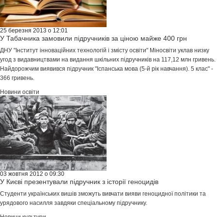
25 березня 2013 о 12:01
У Табачника замовили підручників за ціною майже 400 грн
ДНУ "Інститут інноваційних технологій і змісту освіти" Міносвіти уклав низку
угод з видавництвами на видання шкільних підручників на 117,12 млн гривень.
Найдорожчим виявився підручник "Іспанська мова (5-й рік навчання). 5 клас" -
366 гривень.
Новини освіти
03 жовтня 2012 о 09:30
У Києві презентували підручник з історії геноцидів
Студенти українських вишів зможуть вивчати вияви геноцидної політики та
урядового насилля завдяки спеціальному підручнику.