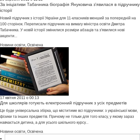
За ініціативи Табачника біографія Януковича з'явилася в підручнику
історії
Новий підручник з історії України для 11-класників менший за попередній на
100 сторінок. Переписали підручник на вимагу міністра освіти Дмитра
Табачника. У новій історії змінилися розміри абзаців та з'явилися нові
акценти...
Новини освіти
,
Освічена
17 квітня 2011 о 00:13
Для школярів готують електронний підручник з усіх предметів
Це буде універсальна збірка, що міститиме всі підручники: з української мови,
фізики та інших предметів. Причому не тільки для того класу, у якому зараз
навчається дитина, а для усього шкільного курсу...
Новини освіти
,
Освічена
Пошук: