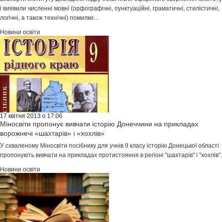
і виявили численні мовні (орфографічні, пунктуаційні, граматичні, стилістичні,
логічні, а також технічні) помилки...
Новини освіти
17 квітня 2013 о 17:06
Міносвіти пропонує вивчати історію Донеччини на прикладах
ворожнечі «шахтарів» і «хохлів»
У схваленому Міносвіти посібнику для учнів 9 класу історію Донецької області
пропонують вивчати на прикладах протистояння в регіоні "шахтарів" і "хохлів".
Новини освіти