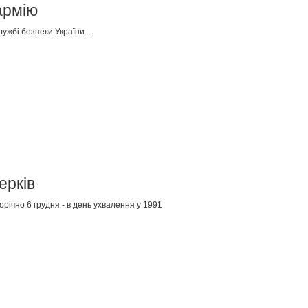
армію
ужбі безпеки України...
ерків
річно 6 грудня - в день ухвалення у 1991