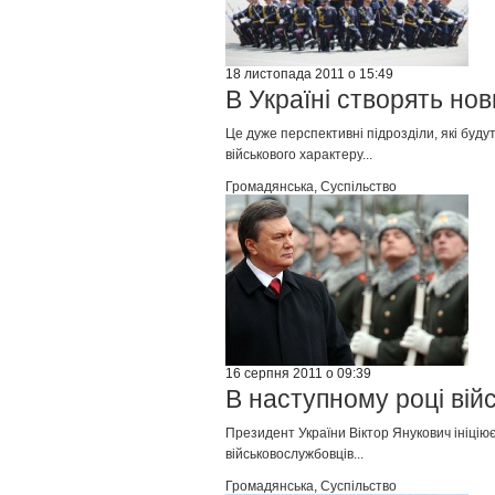
18 листопада 2011 о 15:49
В Україні створять но
Це дуже перспективні підрозділи, які буд
військового характеру...
Громадянська
,
Суспільство
16 серпня 2011 о 09:39
В наступному році вій
Президент України Віктор Янукович ініціює
військовослужбовців...
Громадянська
,
Суспільство