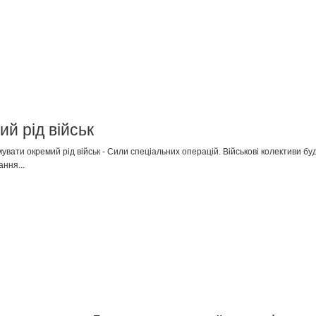
ий рід військ
ати окремий рід військ - Сили спеціальних операцій. Військові колективи буд
ння...