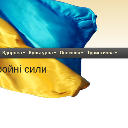
Здорова
Культурна
Освічена
Туристична
ойні сили