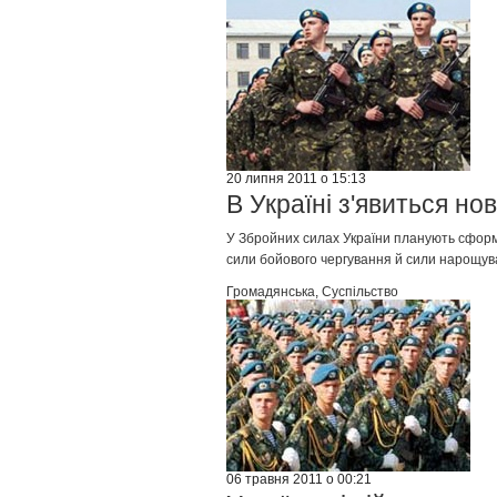
20 липня 2011 о 15:13
В Україні з'явиться нов
У Збройних силах України планують сформув
сили бойового чергування й сили нарощува
Громадянська
,
Суспільство
06 травня 2011 о 00:21