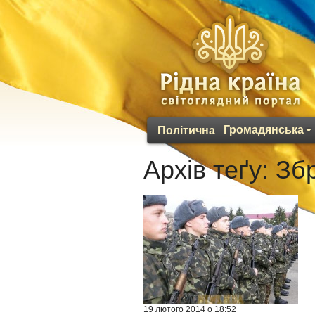
Громадянська
Політична
Архів теґу:
Збр
19 лютого 2014 о 18:52