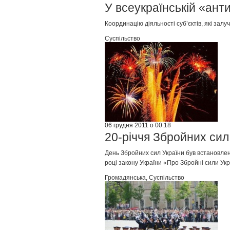
У всеукраїнській «ант
Координацію діяльності суб’єктів, які за
Суспільство
06 грудня 2011 о 00:18
20-річчя Збройних сил
День Збройних сил України був встановлен
році закону України «Про Збройні сили Укра
Громадянська
,
Суспільство