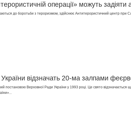
итерористичній операції» можуть задіяти 
лучаються до боротьби з тероризмом, здійснює Антитерористичний центр при Сл
 України відзначать 20-ма залпами феєрв
ий постановою Верховної Ради України у 1993 році. Це свято відзначається що
їни»...