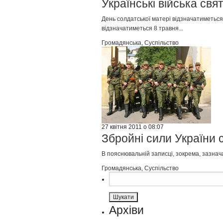
Українські війська св
День солдатської матері відзначатиметься
відзначатиметься 8 травня...
Громадянська
,
Суспільство
27 квітня 2011 о 08:07
Збройні сили України 
В пояснювальній записці, зокрема, зазнач
Громадянська
,
Суспільство
Пошук:
Архіви