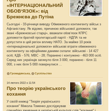
«ІНТЕРНАЦІОНАЛЬНИЙ
ОБОВ‘ЯЗОК»: від
Брежнєва до Путіна
Сьогодні - 33-річниця виводу Обмеженого контингенту військ з
Афганістану. Як відомо, причиною військової допомоги, так
звані «Брежнєвські старці», вважали обов‘язок КПРС
допомогти братній пролетарській партії - НДПА та не
допустити в цей регіон впливу НАТО. За майже 10 років
«інтернаціональної допомоги» військові втрати обмеженого
контингенту за офіційними даними склали: військові - 14 427
осіб; КДБ - 576; МВС - 28; Поранено і контужено - 463 000 осіб.
Серед них українців загинуло біля 3 000, поранено - біля 11
000, з них біля 5 000 повернулися ...
Громадянська
,
Суспільство
14 лютого 2022 о 11:54
Про теорію українського
кохання
У своїй книжці "Теорія українського
кохання" Микола Томенко досліджував
специфіку вживання в українській культурі слів "кохання" і