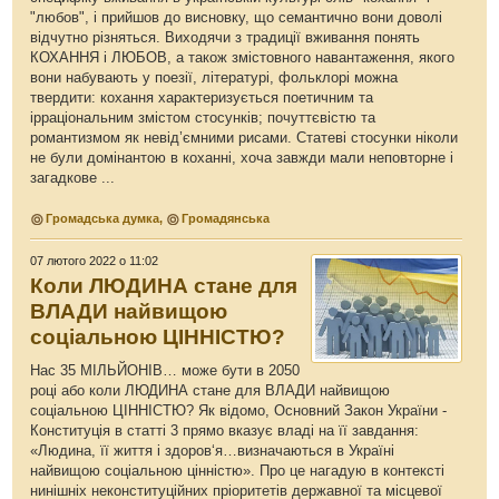
"любов", і прийшов до висновку, що семантично вони доволі
відчутно різняться. Виходячи з традиції вживання понять
КОХАННЯ і ЛЮБОВ, а також змістовного навантаження, якого
вони набувають у поезії, літературі, фольклорі можна
твердити: кохання характеризується поетичним та
ірраціональним змістом стосунків; почуттєвістю та
романтизмом як невід’ємними рисами. Статеві стосунки ніколи
не були домінантою в коханні, хоча завжди мали неповторне і
загадкове ...
Громадська думка
,
Громадянська
07 лютого 2022 о 11:02
Коли ЛЮДИНА стане для
ВЛАДИ найвищою
соціальною ЦІННІСТЮ?
Нас 35 МІЛЬЙОНІВ… може бути в 2050
році або коли ЛЮДИНА стане для ВЛАДИ найвищою
соціальною ЦІННІСТЮ? Як відомо, Основний Закон України -
Конституція в статті 3 прямо вказує владі на її завдання:
«Людина, її життя і здоров‘я…визначаються в Україні
найвищою соціальною цінністю». Про це нагадую в контексті
нинішніх неконституційних пріоритетів державної та місцевої