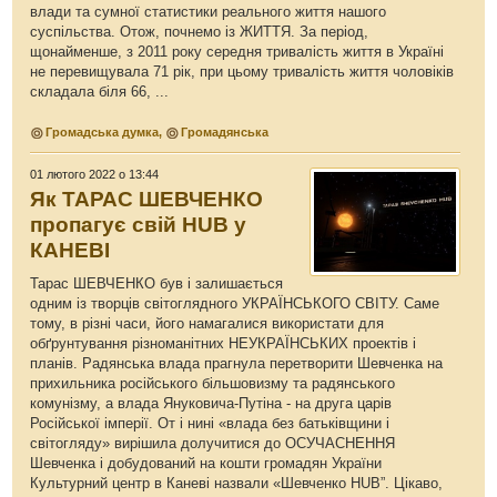
влади та сумної статистики реального життя нашого
суспільства. Отож, почнемо із ЖИТТЯ. За період,
щонайменше, з 2011 року середня тривалість життя в Україні
не перевищувала 71 рік, при цьому тривалість життя чоловіків
складала біля 66, ...
Громадська думка
,
Громадянська
01 лютого 2022 о 13:44
Як ТАРАС ШЕВЧЕНКО
пропагує свій HUB у
КАНЕВІ
Тарас ШЕВЧЕНКО був і залишається
одним із творців світоглядного УКРАЇНСЬКОГО СВІТУ. Саме
тому, в різні часи, його намагалися використати для
обґрунтування різноманітних НЕУКРАЇНСЬКИХ проектів і
планів. Радянська влада прагнула перетворити Шевченка на
прихильника російського більшовизму та радянського
комунізму, а влада Януковича-Путіна - на друга царів
Російської імперії. От і нині «влада без батьківщини і
світогляду» вирішила долучитися до ОСУЧАСНЕННЯ
Шевченка і добудований на кошти громадян України
Культурний центр в Каневі назвали «Шевченко HUB”. Цікаво,