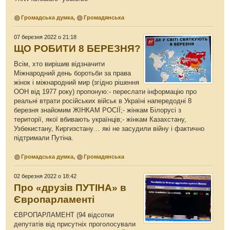
Громадська думка
,
Громадянська
07 березня 2022 о 21:18
ЩО РОБИТИ 8 БЕРЕЗНЯ?
Всім, хто вирішив відзначити
Міжнародний день боротьби за права
жінок і міжнародний мир (згідно рішення
ООН від 1977 року) пропоную:- переслати інформацію про
реальні втрати російських військ в Україні напередодні 8
березня знайомим ЖІНКАМ РОСІЇ;- жінкам Білорусі з
території, якої вбивають українців;- жінкам Казахстану,
Узбекистану, Киргизстану… які не засудили війну і фактично
підтримали Путіна.
Громадська думка
,
Громадянська
02 березня 2022 о 18:42
Про «друзів ПУТІНА» в
Європарламенті
ЄВРОПАРЛАМЕНТ (94 відсотки
депутатів від присутніх проголосували