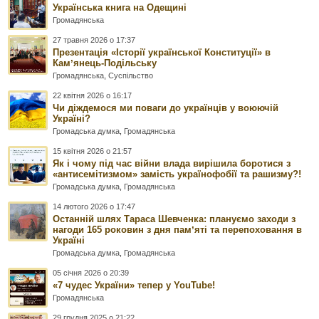
Українська книга на Одещині
Громадянська
27 травня 2026 о 17:37
Презентація «Історії української Конституції» в
Камʼянець-Подільську
Громадянська
,
Суспільство
22 квітня 2026 о 16:17
Чи діждемося ми поваги до українців у воюючій
Україні?
Громадська думка
,
Громадянська
15 квітня 2026 о 21:57
Як і чому під час війни влада вирішила боротися з
«антисемітизмом» замість українофобії та рашизму?!
Громадська думка
,
Громадянська
14 лютого 2026 о 17:47
Останній шлях Тараса Шевченка: плануємо заходи з
нагоди 165 роковин з дня памʼяті та перепоховання в
Україні
Громадська думка
,
Громадянська
05 січня 2026 о 20:39
«7 чудес України» тепер у YouTube!
Громадянська
29 грудня 2025 о 21:22