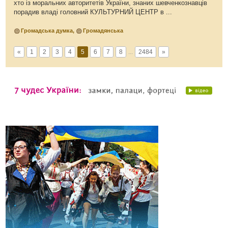
хто із моральних авторитетів України, знаних шевченкознавців
порадив владі головний КУЛЬТУРНИЙ ЦЕНТР в ...
Громадська думка
,
Громадянська
«
1
2
3
4
5
6
7
8
...
2484
»