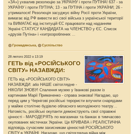
«ЗА») ухвалив резолюцію за УКРАЇНУ і проти ПУТІНА! 637 - за
УКРАЇНУ і проти ПУТІНА; 13 - за ПУТІНА і проти УКРАЇНИ; 26 -
утрималося! Резолюція засуджує війну Росії проти України,
вимагає від РФ вивести всі свої війська з української території
та ВИМАГАЄ від інституцій ЄС працювати над наданням
Україні СТАТУСУ КАНДИДАТА на ЧЛЕНСТВО у ЄС. Список
«друзів Путіна» і «хитрозроблених ...
Громадянська
,
Суспільство
28 лютого 2022 о 13:19
ГЕТЬ від «РОСІЙСЬКОГО
СВІТУ» НАЗАВЖДИ:
ГЕТЬ від «РОСІЙСЬКОГО СВІТУ»
НАЗАВЖДИ: або НАШЕ світоглядне -
НІКОЛИ ЗНОВУ! Спалення музею у Іванкові разом із
картинами Марії Примаченко - справа знакова! Нагадаю, що
перед цим у Чернігові російські терористи влучили снарядами
у майже столітню будівлю обласного молодіжного театру…
Натомість, російські окупанти демонструють свої справжні
цінності - МАРОДЕРЯТЬ по магазинах та банках в тимчасово
окупованих містечках України. Це КРИВАВА і РЕАЛІСТИЧНА
відповідь сучасним захисникам цінностей РОСІЙСЬКОГО
СВІТУ в УКРАЇНІ. Нагадаю, що світоглядна війна між