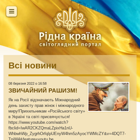
Всі новини
08 березня 2022 о 16:58
ЗВИЧАЙНИЙ РАШИЗМ!
Як на Росії відзначають Міжнародний
день захисту прав жінок і міжнародного
миру!Прихильникам «Російського світу»
в Україні та світі присвячується!
https://www.youtube.com/watch?
fbclid=IwAR2CKZQmaLZpixHa1nU-
WhbwhWp_ZygrhOrfqIpUEnyW4hm5zAyocYWMcZY&v=4DQT7-
TniW4&feature=youtu.be