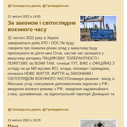
Громадська думка
,
Громадянська
22 лютого 2022 о 14:05
За законом і світоглядом
воєнного часу
22 лютого 2022 року в Україні
завершилася доба АТО і ООС.Не буду
говорити про помилки різних влад у минулому;буду
пропонувати як діяти нині.Отож, настав час залишити у
минулому риторику ПАЦИФІЗМУ, ТОЛЕРАНТНОСТІ і
ПОФІГІЗМУ, бо ВОНИ ТАМ, точніше ТУТ, ВЖЕ є ОФІЦІЙНО.З
огляду на це МИ мусимо ВСІ, влада, опозиція і громадяни,
починати НОВЕ ЖИТТЯ, ЖИТТЯ за ЗАКОНАМИ і
СВІТОГЛЯДОМ ВОЄННОГО ЧАСУ!Очевидні рішення:- вихід із
Мінських угод;-скасування дипломатичних відносин з РФ;-
введення візового режиму з РФ;- введення надзвичайного
стану, щонайменше, на підконтрольній території Донецької та
...
Громадська думка
,
Громадянська
15 лютого 2022 о 18:29
Про