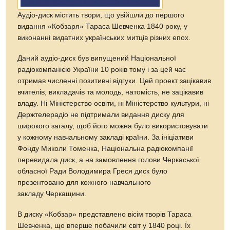
Аудіо-диск містить твори, що увійшли до першого
видання «Кобзаря» Тараса Шевченка 1840 року, у
виконанні видатних українських митців різних епох.
Даний аудіо-диск був випущений Національної
радіокомпанією України 10 років тому і за цей час
отримав численні позитивні відгуки. Цей проект зацікавив
вчителів, викладачів та молодь, натомість, не зацікавив
владу. Ні Міністерство освіти, ні Міністерство культури, ні
Держтелерадіо не підтримали видання диску для
широкого загалу, щоб його можна було використовувати
у кожному навчальному закладі країни. За ініціативи
Фонду Миколи Томенка, Національна радіокомпанії
перевидала диск, а на замовлення голови Черкаської
обласної Ради Володимира Греся диск було
презентовано для кожного навчального
закладу Черкащини.
В диску «Кобзар» представлено вісім творів Тараса
Шевченка, що вперше побачили світ у 1840 році. Їх