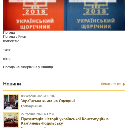
Погода
Погода у
Києві
вологість:
тиск:
вітер:
Погода на
sinoptik.ua
у Вінниці
Новини
Дивитися всі
08 червня 2026 о 16:34
Українська книга на Одещині
Громадянська
27 травня 2026 о 17:37
Презентація «Історії української Конституції» в
Камʼянець-Подільську