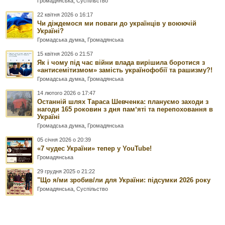
Громадянська
,
Суспільство
22 квітня 2026 о 16:17
Чи діждемося ми поваги до українців у воюючій
Україні?
Громадська думка
,
Громадянська
15 квітня 2026 о 21:57
Як і чому під час війни влада вирішила боротися з
«антисемітизмом» замість українофобії та рашизму?!
Громадська думка
,
Громадянська
14 лютого 2026 о 17:47
Останній шлях Тараса Шевченка: плануємо заходи з
нагоди 165 роковин з дня памʼяті та перепоховання в
Україні
Громадська думка
,
Громадянська
05 січня 2026 о 20:39
«7 чудес України» тепер у YouTube!
Громадянська
29 грудня 2025 о 21:22
"Що я/ми зробив/ли для України: підсумки 2026 року
Громадянська
,
Суспільство