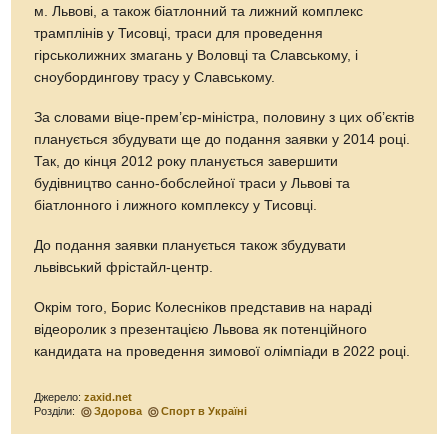
м. Львові, а також біатлонний та лижний комплекс
трамплінів у Тисовці, траси для проведення
гірськолижних змагань у Воловці та Славському, і
сноубордингову трасу у Славському.
За словами віце-прем’єр-міністра, половину з цих об’єктів
планується збудувати ще до подання заявки у 2014 році.
Так, до кінця 2012 року планується завершити
будівництво санно-бобслейної траси у Львові та
біатлонного і лижного комплексу у Тисовці.
До подання заявки планується також збудувати
львівський фрістайл-центр.
Окрім того, Борис Колесніков представив на нараді
відеоролик з презентацією Львова як потенційного
кандидата на проведення зимової олімпіади в 2022 році.
Джерело:
zaxid.net
Розділи:
Здорова
Спорт в Україні