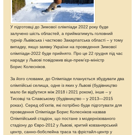
У підготовці до Зимової олімпіади 2022 року буде
залучено шість областей, а прийматимуть головний
турнір Львівська і частково Закарпатська області – у тому
випадку, якщо заявку України на проведення Зимової
олімпіади-2022 буде прийнято. Про це 22 грудня під час
наради у Львові повідомив віце-прем’єр-міністр
Борис Колесніков.
За його словами, до Олімпіади планується збудувати два
олімпійські селища, одне із яких у Львові (будівництво
мало би відбутися між 2018 і 2021 роком), інше – у
Тисовці та Славському (будівництво – у 2013—2015
роках). Серед об’єктів, які потрібно буде підготувати для
проведення Олімпіади Борис Колесніков назвав
Олімпійський стадіон, що постане з модернізованого
стадіону до Євро-2012 у Львові, критий ковзанярський
центр, санно-бобслейна траса та фрістайл-центр у