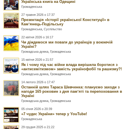
Українська книга на Одещині
Громадянська
27 травня 2026 о 17:37
Презентація «Історії української Конституції» в
Камʼянець-Подільську
Громадянська
,
Суспільство
22 квітня 2026 о 16:17
Чи діждемося ми поваги до українців у воюючій
Україні?
Громадська думка
,
Громадянська
15 квітня 2026 о 21:57
Як і чому під час війни влада вирішила боротися з
«антисемітизмом» замість українофобії та рашизму?!
Громадська думка
,
Громадянська
14 лютого 2026 о 17:47
Останній шлях Тараса Шевченка: плануємо заходи з
нагоди 165 роковин з дня памʼяті та перепоховання в
Україні
Громадська думка
,
Громадянська
05 січня 2026 о 20:39
«7 чудес України» тепер у YouTube!
Громадянська
29 грудня 2025 о 21:22