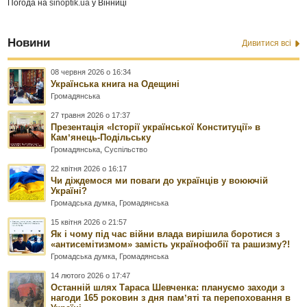
Погода на
sinoptik.ua
у Вінниці
Новини
Дивитися всі
08 червня 2026 о 16:34
Українська книга на Одещині
Громадянська
27 травня 2026 о 17:37
Презентація «Історії української Конституції» в
Камʼянець-Подільську
Громадянська
,
Суспільство
22 квітня 2026 о 16:17
Чи діждемося ми поваги до українців у воюючій
Україні?
Громадська думка
,
Громадянська
15 квітня 2026 о 21:57
Як і чому під час війни влада вирішила боротися з
«антисемітизмом» замість українофобії та рашизму?!
Громадська думка
,
Громадянська
14 лютого 2026 о 17:47
Останній шлях Тараса Шевченка: плануємо заходи з
нагоди 165 роковин з дня памʼяті та перепоховання в