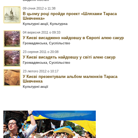
09 січня 2012 о 11:38
В цьому році пройде проект «Шляхами Тараса
Шевченка»
Культурні акції
,
Культурна
04 вересня 2011 о 09:33
У Києві висаджено найдовшу в Європі алею сакур
Громадянська
,
Суспільство
23 серпня 2011 о 20:08
У Києві висадять найдовшу у світі алею сакур
Громадянська
,
Суспільство
23 лютого 2012 о 10:17
У Києві презентували альбом малюнків Тараса
Шевченка
Культурні акції