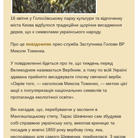
16 квітня у Голосіївському парку культури та відпочинку
міста Києва відбулося традиційне щорічне висадження
дерев, що є символами українського народу.
Про це
повідомляє
прес-служба Заступника Голови ВР
Миколи Томенка.
У повідомленні йдеться про те, що тиждень перед
Великоднем називається Вербним, а тому по всій Україні
здавана прийнято висаджувати гілочку свяченої верби.
«Окрім того, — наголосив Микола Томенко, — метою цієї
акції є популяризація національних символів та
пропаганда екологічної освіти».
Він нагадав, що, перебуваючи у засланні в
Мангишлацькому степу, Тарас Шевченко сам збудував
собі справжню українську хату, викопав криницю та
посадив у жовтні 1850 року вербову гілку, яка,
несподівано для самого Шевченка, прийнялася. З часом