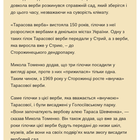
довкола верби розкинувся справжній сад, який зберігся і
до цього часу, незважаючи на суворість клімату.
«Тарасова верба» вистояла 150 років, гілочки з неї
розрослися вербами в декількох містах України. Одну з
таких гілок Тарасової верби передали у Стрий, а з верби,
яка виросла вже у Стрию, – до
Сторожинецького дендропарку.
Микола Томенко додав, що три гілочки посадили у
вигляді арки, проте з них «прижилася» тільки одна.
Таким чином, з 1969 року у Сторожинці росте «внучка»
Тарасової верби.
Саме гілочки з цієї верби, яка вважається «внучкою»
Тарасової, і були висаджені у Голосіївському парку.
«Вони започаткують вербову алею Тараса Шевченка», —
сказав Микола Томенко. Він також додав, що вже за два
роки гілочки цієї верби будуть передані до низки шкіл,
музеїв, аби вони на своїх подвір'ях мали змогу висадити
вербовий сад.