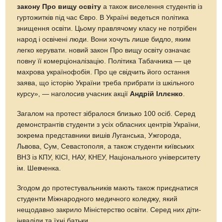
закону Про вищу освіту
а також виселення студентів із
гуртожитків під час Євро. В Україні ведеться політика
знищення освіти. Цьому правлячому класу не потрібен
народ і освічені люди. Вони хочуть лише бидло, яким
легко керувати. новий закон Про вищу освіту означає
повну її комерціоналізацію. Політика Табачника — це
махрова українофобія. Про це свідчить його остання
заява, що історію України треба прибрати із шкільного
курсу», — наголосив учасник акції
Андрій Іллєнко
.
Загалом на протест зібралося близько 100 осіб. Серед
демонстрантів студенти з усіх обласних центрів України,
зокрема представники вишів Луганська, Ужгорода,
Львова, Сум, Севастополя, а також студенти київських
ВНЗ із КПУ, КІСІ, НАУ, КНЕУ, Національного університету
ім. Шевченка.
Згодом до протестувальників мають також приєднатися
студенти Міжнародного медичного коледжу, який
нещодавно закрило Міністерство освіти. Серед них діти-
інваліди та їхні батьки.