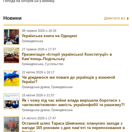
Погода на
sinoptik.ua
у Вінниці
Новини
Дивитися всі
08 червня 2026 о 16:34
Українська книга на Одещині
Громадянська
27 травня 2026 о 17:37
Презентація «Історії української Конституції» в
Камʼянець-Подільську
Громадянська
,
Суспільство
22 квітня 2026 о 16:17
Чи діждемося ми поваги до українців у воюючій
Україні?
Громадська думка
,
Громадянська
15 квітня 2026 о 21:57
Як і чому під час війни влада вирішила боротися з
«антисемітизмом» замість українофобії та рашизму?!
Громадська думка
,
Громадянська
14 лютого 2026 о 17:47
Останній шлях Тараса Шевченка: плануємо заходи з
нагоди 165 роковин з дня памʼяті та перепоховання в