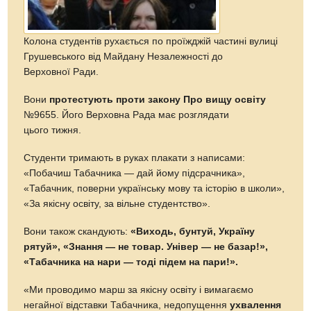
Колона студентів рухається по проїжджій частині вулиці
Грушевського від Майдану Незалежності до
Верховної Ради.
Вони
протестують проти закону Про вищу освіту
№9655. Його Верховна Рада має розглядати
цього тижня.
Студенти тримають в руках плакати з написами:
«Побачиш Табачника — дай йому підсрачника»,
«Табачник, поверни українську мову та історію в школи»,
«За якісну освіту, за вільне студентство».
Вони також скандують:
«Виходь, бунтуй, Україну
рятуй», «Знання — не товар. Універ — не базар!»,
«Табачника на нари — тоді підем на пари!».
«Ми проводимо марш за якісну освіту і вимагаємо
негайної відставки Табачника, недопущення
ухвалення