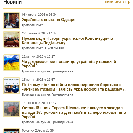
Новини
Дивитися всі
08 червня 2026 о 16:34
Українська книга на Одещині
Громадянська
27 травня 2026 о 17:37
Презентація «Історії української Конституції» в
Камʼянець-Подільську
Громадянська
,
Суспільство
22 квітня 2026 о 16:17
Чи діждемося ми поваги до українців у воюючій
Україні?
Громадська думка
,
Громадянська
15 квітня 2026 о 21:57
Як і чому під час війни влада вирішила боротися з
«антисемітизмом» замість українофобії та рашизму?!
Громадська думка
,
Громадянська
14 лютого 2026 о 17:47
Останній шлях Тараса Шевченка: плануємо заходи з
нагоди 165 роковин з дня памʼяті та перепоховання в
Україні
Громадська думка
,
Громадянська
05 січня 2026 о 20:39