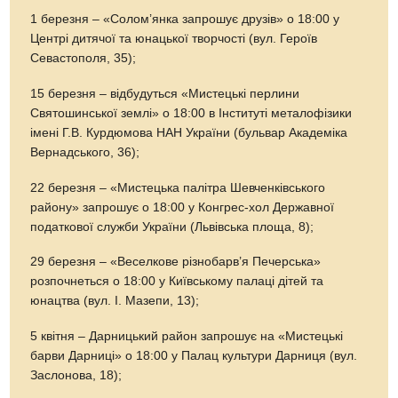
1 березня – «Солом’янка запрошує друзів» о 18:00 у
Центрі дитячої та юнацької творчості (вул. Героїв
Севастополя, 35);
15 березня – відбудуться «Мистецькі перлини
Святошинської землі» о 18:00 в Інституті металофізики
імені Г.В. Курдюмова НАН України (бульвар Академіка
Вернадського, 36);
22 березня – «Мистецька палітра Шевченківського
району» запрошує о 18:00 у Конгрес-хол Державної
податкової служби України (Львівська площа, 8);
29 березня – «Веселкове різнобарв’я Печерська»
розпочнеться о 18:00 у Київському палаці дітей та
юнацтва (вул. І. Мазепи, 13);
5 квітня – Дарницький район запрошує на «Мистецькі
барви Дарниці» о 18:00 у Палац культури Дарниця (вул.
Заслонова, 18);