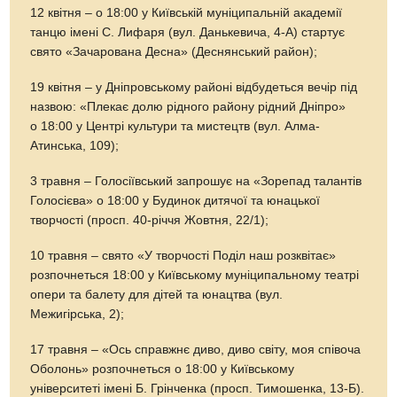
12 квітня – о 18:00 у Київській муніципальній академії
танцю імені С. Лифаря (вул. Данькевича, 4-А) стартує
свято «Зачарована Десна» (Деснянський район);
19 квітня – у Дніпровському районі відбудеться вечір під
назвою: «Плекає долю рідного району рідний Дніпро»
о 18:00 у Центрі культури та мистецтв (вул. Алма-
Атинська, 109);
3 травня – Голосіївський запрошує на «Зорепад талантів
Голосієва» о 18:00 у Будинок дитячої та юнацької
творчості (просп. 40-річчя Жовтня, 22/1);
10 травня – свято «У творчості Поділ наш розквітає»
розпочнеться 18:00 у Київському муніципальному театрі
опери та балету для дітей та юнацтва (вул.
Межигірська, 2);
17 травня – «Ось справжнє диво, диво світу, моя співоча
Оболонь» розпочнеться о 18:00 у Київському
університеті імені Б. Грінченка (просп. Тимошенка, 13-Б).