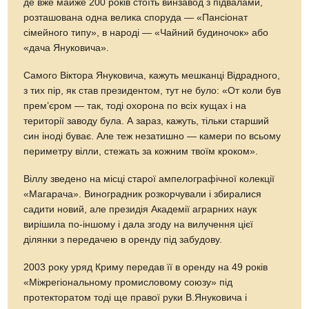
де вже майже 200 років стоїть винзавод з підвалами,
розташована одна велика споруда — «Пансіонат
сімейного типу», в народі — «Чайний будиночок» або
«дача Януковича».
Самого Віктора Януковича, кажуть мешканці Відрадного,
з тих пір, як став президентом, тут не було: «От коли був
прем’єром — так, тоді охорона по всіх кущах і на
території заводу була. А зараз, кажуть, тільки старший
син іноді буває. Але теж незатишно — камери по всьому
периметру вілли, стежать за кожним твоїм кроком».
Віллу зведено на місці старої ампелографічної колекції
«Магарача». Виноградник розкорчували і збиралися
садити новий, але президія Академії аграрних наук
вирішила по-іншому і дала згоду на вилучення цієї
ділянки з передачею в оренду під забудову.
2003 року уряд Криму передав її в оренду на 49 років
«Міжрегіональному промисловому союзу» під
протекторатом тоді ще правої руки В.Януковича і