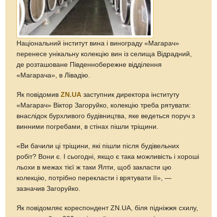
Національний інститут вина і винограду «Магарач»
перенесе унікальну колекцію вин із селища Відрадний,
де розташоване Південнобережне відділення
«Магарача», в Лівадію.
Як повідомив
ZN.UA
заступник директора інституту
«Магарач» Віктор Загоруйко, колекцію треба рятувати:
внаслідок бурхливого будівництва, яке ведеться поруч з
винними погребами, в стінах пішли тріщини.
«Ви бачили ці тріщини, які пішли після будівельних
робіт? Вони є. І сьогодні, якщо є така можливість і хороші
льохи в межах тієї ж таки Ялти, щоб закласти цю
колекцію, потрібно перекласти і врятувати її», —
зазначив Загоруйко.
Як повідомляє кореспондент ZN.UA, біля підніжжя схилу,