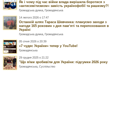
Як і чому під час війни влада вирішила боротися з
«антисемітизмом» замість українофобії та рашизму?!
Громадська думка
,
Громадянська
14 лютого 2026 о 17:47
Останній шлях Тараса Шевченка: плануємо заходи з
нагоди 165 роковин з дня памʼяті та перепоховання в
Україні
Громадська думка
,
Громадянська
05 січня 2026 о 20:39
«7 чудес України» тепер у YouTube!
Громадянська
29 грудня 2025 о 21:22
"Що я/ми зробив/ли для України: підсумки 2026 року
Громадянська
,
Суспільство