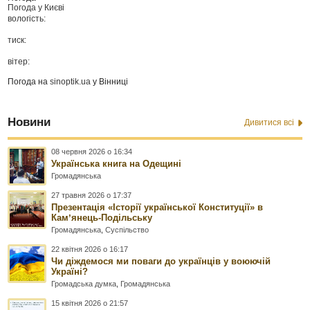
Погода у
Києві
вологість:
тиск:
вітер:
Погода на
sinoptik.ua
у Вінниці
Новини
Дивитися всі
08 червня 2026 о 16:34
Українська книга на Одещині
Громадянська
27 травня 2026 о 17:37
Презентація «Історії української Конституції» в
Камʼянець-Подільську
Громадянська
,
Суспільство
22 квітня 2026 о 16:17
Чи діждемося ми поваги до українців у воюючій
Україні?
Громадська думка
,
Громадянська
15 квітня 2026 о 21:57