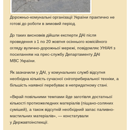
Дорожньо-комунальні організації України практично не
готові до роботи в зимовий період.
До таких висновків дійшли експерти ДАІ після
проведення з 1 по 20 жовтня осіннього комісійного
огляду вулично-дорожньої мережі, повідомляє УНІАН з
посиланням на прес-службу Департаменту ДАІ
МВС України.
Як зазначили у ДАІ, у комунальних служб відсутня
необхідна кількість сучасної снігоприбиральної техніки, а
більшість наявної перебуває в непридатному стані.
«Вкрай повільними темпами йде заготівля достатньої
кількості протиожеледних матеріалів (піщано-соляних
сумішей), а також відсутній необхідний запас паливно-
мастильних матеріалів», — констатували
у Державтоінспекції.