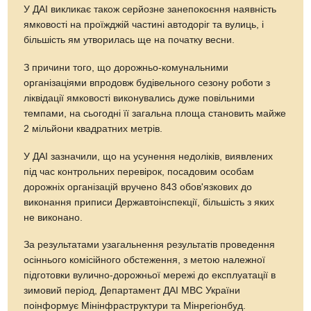
У ДАІ викликає також серйозне занепокоєння наявність
ямковості на проїжджій частині автодоріг та вулиць, і
більшість ям утворилась ще на початку весни.
З причини того, що дорожньо-комунальними
організаціями впродовж будівельного сезону роботи з
ліквідації ямковості виконувались дуже повільними
темпами, на сьогодні її загальна площа становить майже
2 мільйони квадратних метрів.
У ДАІ зазначили, що на усунення недоліків, виявлених
під час контрольних перевірок, посадовим особам
дорожніх організацій вручено 843 обов'язкових до
виконання приписи Державтоінспекції, більшість з яких
не виконано.
За результатами узагальнення результатів проведення
осіннього комісійного обстеження, з метою належної
підготовки вулично-дорожньої мережі до експлуатації в
зимовий період, Департамент ДАІ МВС України
поінформує Мінінфраструктури та Мінрегіонбуд.