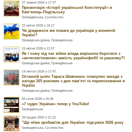
27 травня 2026 о 17:37
Презентація «Історії української Конституції» в
Камʼянець-Подільську
Громадянська
,
Суспільство
22 квітня 2026 о 16:17
Чи діждемося ми поваги до українців у воюючій
Україні?
Громадська думка
,
Громадянська
15 квітня 2026 о 21:57
Як і чому під час війни влада вирішила боротися з
«антисемітизмом» замість українофобії та рашизму?!
Громадська думка
,
Громадянська
14 лютого 2026 о 17:47
Останній шлях Тараса Шевченка: плануємо заходи з
нагоди 165 роковин з дня памʼяті та перепоховання в
Україні
Громадська думка
,
Громадянська
05 січня 2026 о 20:39
«7 чудес України» тепер у YouTube!
Громадянська
29 грудня 2025 о 21:22
"Що я/ми зробив/ли для України: підсумки 2026 року
Громадянська
,
Суспільство