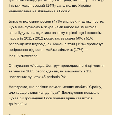
І тільки кожен сьомий (14%) заявляє, що Україна
налаштована на зближення з Росією.
Близько половини росіян (47%) висловили думку про те,
що в майбутньому між країнами нічого не зміниться,
вони будуть знаходитися на тому ж рівні, що і останнім
часом (в 2011 і 2012 роках так вважали 50% і 51%
респондентів відповідно). Кожен п'ятий (19%) прогнозує
погіршення відносин, майже стільки ж (17%) —
їхнє покращення.
Опитування «Левада-Центру» проводився в кінці жовтня
за участю 1603 респондентів, які мешкають в 130
населених пунктах 45 регіонів РФ .
Нагадаємо, що росіяни почали менше любити Україну,
але краще ставитися до Грузії. Дослідження показало,
що за рік громадяни Росії почали гірше ставитися
до України.