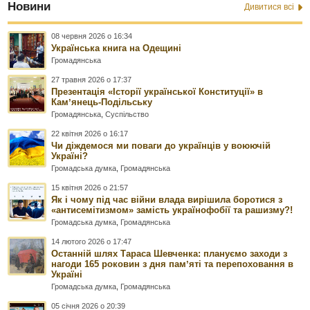
Новини
Дивитися всі
08 червня 2026 о 16:34
Українська книга на Одещині
Громадянська
27 травня 2026 о 17:37
Презентація «Історії української Конституції» в
Камʼянець-Подільську
Громадянська
,
Суспільство
22 квітня 2026 о 16:17
Чи діждемося ми поваги до українців у воюючій
Україні?
Громадська думка
,
Громадянська
15 квітня 2026 о 21:57
Як і чому під час війни влада вирішила боротися з
«антисемітизмом» замість українофобії та рашизму?!
Громадська думка
,
Громадянська
14 лютого 2026 о 17:47
Останній шлях Тараса Шевченка: плануємо заходи з
нагоди 165 роковин з дня памʼяті та перепоховання в
Україні
Громадська думка
,
Громадянська
05 січня 2026 о 20:39