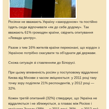
Росіяни не вважають Україну «закордоном» та постійно
їздять сюди відпочивати «як до себе додому». Так
вважають 61% громадян країни, свідчить опитування
«Левада центру».
Разом з тим 16% жителів країни переконані, що кордон з
Україною потрібно скасувати та об'єднати дві держави.
Схожа ситуація зі ставленням до Білорусі.
При цьому впевненість росіян у поступовому віддаленні
Києва від Москви з часом зміцнюється: у 2011 році таку
точку зору поділяли 21% респондентів, у 2012 році —
32%.
Кожен третій опитаний (32%) стверджує, що Україна не
віддаляється і не зближується, а плаває між Росією і
країнами Заходу (38% — у 2011 році, 36% — у 2012-му).