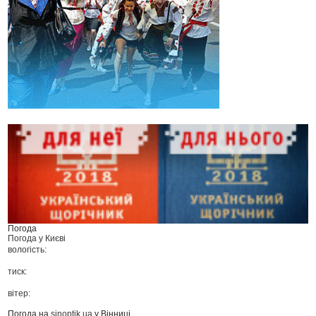
Погода
Погода у
Києві
вологість:
тиск:
вітер:
Погода на
sinoptik.ua
у Вінниці