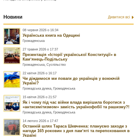
Новини
Дивитися всі
08 червня 2026 о 16:34
Українська книга на Одещині
Громадянська
27 травня 2026 о 17:37
Презентація «Історії української Конституції» в
Камʼянець-Подільську
Громадянська
,
Суспільство
22 квітня 2026 о 16:17
Чи діждемося ми поваги до українців у воюючій
Україні?
Громадська думка
,
Громадянська
15 квітня 2026 о 21:57
Як і чому під час війни влада вирішила боротися з
«антисемітизмом» замість українофобії та рашизму?!
Громадська думка
,
Громадянська
14 лютого 2026 о 17:47
Останній шлях Тараса Шевченка: плануємо заходи з
нагоди 165 роковин з дня памʼяті та перепоховання в
Україні