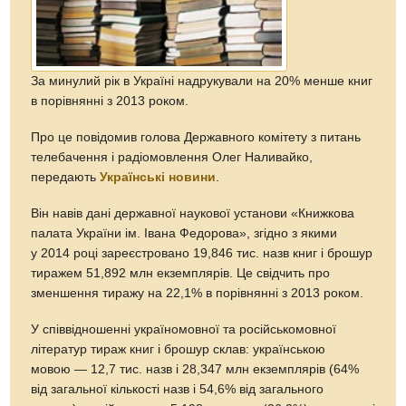
За минулий рік в Україні надрукували на 20% менше книг
в порівнянні з 2013 роком.
Про це повідомив голова Державного комітету з питань
телебачення і радіомовлення Олег Наливайко,
передають
Українські новини
.
Він навів дані державної наукової установи «Книжкова
палата України ім. Івана Федорова», згідно з якими
у 2014 році зареєстровано 19,846 тис. назв книг і брошур
тиражем 51,892 млн екземплярів. Це свідчить про
зменшення тиражу на 22,1% в порівнянні з 2013 роком.
У співвідношенні україномовної та російськомовної
літератур тираж книг і брошур склав: українською
мовою — 12,7 тис. назв і 28,347 млн екземплярів (64%
від загальної кількості назв і 54,6% від загального