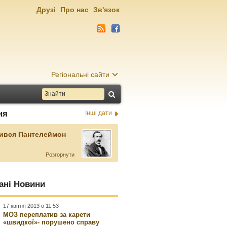
Друзі
Про нас
Зв'язок
Регіональні сайти
ня
Інші дати
ився Пантелеймон
Розгорнути
ані Новини
17 квітня 2013 о 11:53
МОЗ переплатив за карети
«швидкої»- порушено справу