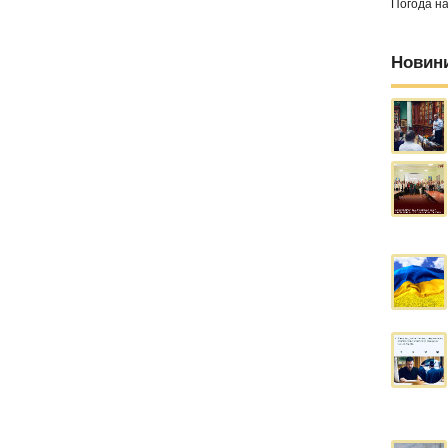
Погода н
Новин