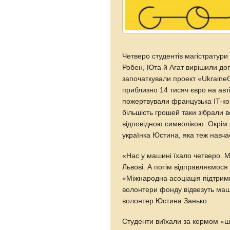
Четверо студентів магістратури 
Робен, Юта й Агат вирішили доп
започаткували проект «Ukraine
приблизно 14 тисяч євро на авт
пожертвували французька IT-ко
більшість грошей таки зібрали 
відповідною символікою. Окрім 
українка Юстина, яка теж навча
«Нас у машині їхало четверо. М
Львові. А потім відправляємос
«Міжнародна асоціація підтрим
волонтери фонду відвезуть маш
волонтер Юстина Занько.
Студенти виїхали за кермом «шв