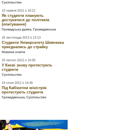
Суспільство
23 червня 2011 о 19:21
Як студенти планують
достукатися до політиків
(опитування)
Громадська думка
,
Громадянська
26 листопада 2013 о 13:13
Студенти Університету Шевченка
приєднались до страйку
Новини освіти
20 лютого 2012 о 10:50
У Києві знову протестують
студенти
Суспільство
24 січня 2012 о 14:46
Під Кабінетом міністрів
протестують студенти
Громадянська
,
Суспільство