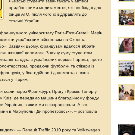
Львівські студенти завантажать у автівки
придбані ними медикаменти, які необхідні для
бійців АТО, після чого їх відправлять до
столиці України.
французького університету Paris-East-Créteil: Марін,
омогти українським військовим на Сході та
Go». Завдяки цьому, французам вдалося зібрати
івки швидкої допомоги. Значну суму студентам
мпанія та одна з українських церков Парижа, проте
волонтерством, продаючи футболки та стікери із
французів, у благодійності допомагала також
ється у Парижі.
и їхали через Франкфурт, Прагу і Краків. Тепер у
я у Київ, де передамо машини благодійному фонду
ки України», з яким ми співпрацювали. А вже
ини в Маріуполь і Дніпропетровськ», – розповіла
идких» — Renault Traffic 2010 року та Volkswagen