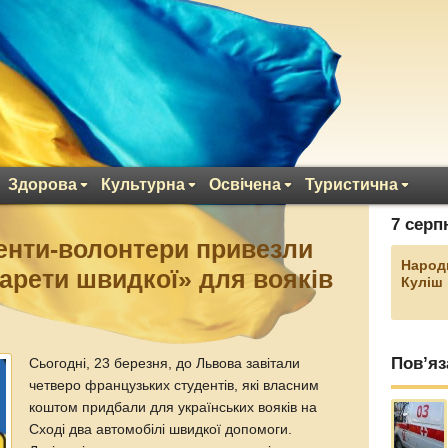
Здорова
Культурна
Освічена
Туристична
7 серп
енти-волонтери привезли
Народ
карети швидкої» для вояків
Куліш
Пов’яз
Сьогодні, 23 березня, до Львова завітали
четверо французьких студентів, які власним
коштом придбали для українських вояків на
Сході два автомобілі швидкої допомоги.