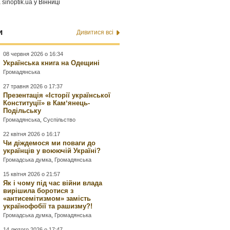
а
sinoptik.ua
у Вінниці
и
Дивитися всі
08 червня 2026 о 16:34
Українська книга на Одещині
Громадянська
27 травня 2026 о 17:37
Презентація «Історії української
Конституції» в Камʼянець-
Подільську
Громадянська
,
Суспільство
22 квітня 2026 о 16:17
Чи діждемося ми поваги до
українців у воюючій Україні?
Громадська думка
,
Громадянська
15 квітня 2026 о 21:57
Як і чому під час війни влада
вирішила боротися з
«антисемітизмом» замість
українофобії та рашизму?!
Громадська думка
,
Громадянська
14 лютого 2026 о 17:47