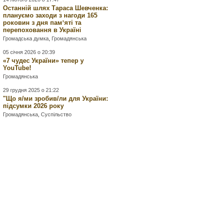
Останній шлях Тараса Шевченка:
плануємо заходи з нагоди 165
роковин з дня памʼяті та
перепоховання в Україні
Громадська думка
,
Громадянська
05 січня 2026 о 20:39
«7 чудес України» тепер у
YouTube!
Громадянська
29 грудня 2025 о 21:22
"Що я/ми зробив/ли для України:
підсумки 2026 року
Громадянська
,
Суспільство