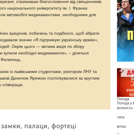
березня, отримавши благословення від священників.
ого національного університету ім. І. Франка
или автомобілі медикаментами, необхідними для
них аукціонів, побачень та подібного, щоб зібрати
родавали значки «Я підтримую українську армію»,
людей. Окрім цього — велика акція по збору
шти купили необхідні медикаменти», – ділиться
 Филипець.
азом із львівськими студентами, ректором ЛНУ та
Львові Данилом Яремою поспілкувалися за круглим
у співпрацю.
Погода
Погода у
вологість:
тиск:
вітер: