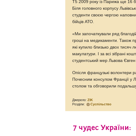
T5 2009 року із Парижа ще 16 
Біля головного корпусу Львівськ
студенти своєю чергою наповн
бійців АТО.
«Ми започаткували ряд благодій
гроші на медикаменти. Також п
які купило близько двох тисяч 
макулатури. І за всі зібрані ко
студентський мер Львова Євген
Опісля французькі волонтери р
Почесним консулом Франції у 
столом та обговорили подальш
Джерело:
ZIK
Розділи:
Суспільство