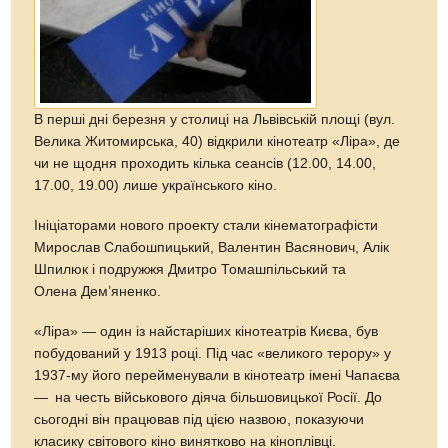
В перші дні березня у столиці на Львівській площі (вул.
Велика Житомирська, 40) відкрили кінотеатр «Ліра», де
чи не щодня проходить кілька сеансів (12.00, 14.00,
17.00, 19.00) лише українського кіно.
Ініціаторами нового проекту стали кінематографісти
Мирослав Слабошпицький, Валентин Васянович, Алік
Шпилюк і подружжя Дмитро Томашпільський та
Олена Дем’яненко.
«Ліра» — один із найстаріших кінотеатрів Києва, був
побудований у 1913 році. Під час «великого терору» у
1937-му його перейменували в кінотеатр імені Чапаєва
— на честь військового діяча більшовицької Росії. До
сьогодні він працював під цією назвою, показуючи
класику світового кіно винятково на кіноплівці.