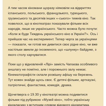
А тим часом кіномани щоразу ніяковіли на відкриттях
іспанського, польського, французького, турецького,
грузинського та десятків інших «-ського» тижнів кіно. Так
повелося, що в кінотеатрах показували фільми всіх
народів, лише не українського. Часто можна було почути:
«Коли ж буде Тиждень українського кіно в Україні?». Ось і
прийшов час на експеримент. Тепер черга за українцями
— показати, чи готові ми дивитися своє рідне кіно, чи вже
настільки звикли до іноземного, що «шлунку» байдуже, з
якого столу харчуватися.
Поки що у відновленій «Лірі» замість Чапаєва особливого
аншлагу не помітно, але і порожнього залу немає.
Кінематографісти склали розкішну афішу на березень.
Тут кожен знайде щось своє. Є дитячі фільми, артхаузні,
патріотичні, фантастика, комедія, драма.
Щочетверга о 19.30 у кінотеатрі можна подивитися
фільми під рубрикою «Музей кіно», тобто українську
кінокласику з вступним словом відомого кінокритика,