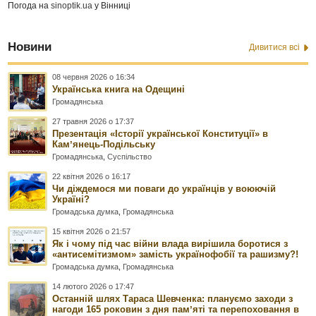
Погода на
sinoptik.ua
у Вінниці
Новини
Дивитися всі
08 червня 2026 о 16:34
Українська книга на Одещині
Громадянська
27 травня 2026 о 17:37
Презентація «Історії української Конституції» в
Камʼянець-Подільську
Громадянська
,
Суспільство
22 квітня 2026 о 16:17
Чи діждемося ми поваги до українців у воюючій
Україні?
Громадська думка
,
Громадянська
15 квітня 2026 о 21:57
Як і чому під час війни влада вирішила боротися з
«антисемітизмом» замість українофобії та рашизму?!
Громадська думка
,
Громадянська
14 лютого 2026 о 17:47
Останній шлях Тараса Шевченка: плануємо заходи з
нагоди 165 роковин з дня памʼяті та перепоховання в