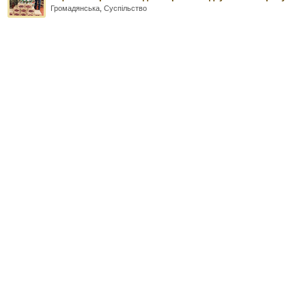
Громадянська
,
Суспільство