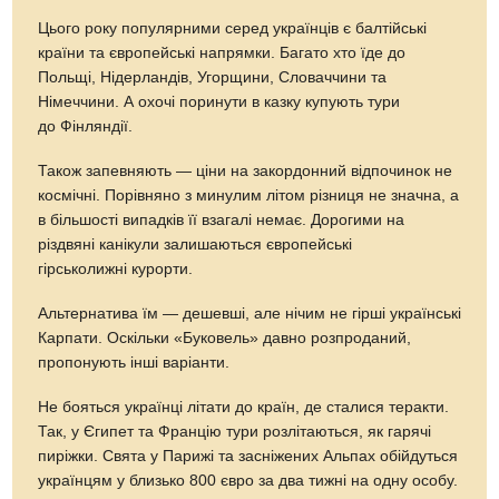
Цього року популярними серед українців є балтійські
країни та європейські напрямки. Багато хто їде до
Польщі, Нідерландів, Угорщини, Словаччини та
Німеччини. А охочі поринути в казку купують тури
до Фінляндії.
Також запевняють — ціни на закордонний відпочинок не
космічні. Порівняно з минулим літом різниця не значна, а
в більшості випадків її взагалі немає. Дорогими на
різдвяні канікули залишаються європейські
гірськолижні курорти.
Альтернатива їм — дешевші, але нічим не гірші українські
Карпати. Оскільки «Буковель» давно розпроданий,
пропонують інші варіанти.
Не бояться українці літати до країн, де сталися теракти.
Так, у Єгипет та Францію тури розлітаються, як гарячі
пиріжки. Свята у Парижі та засніжених Альпах обійдуться
українцям у близько 800 євро за два тижні на одну особу.