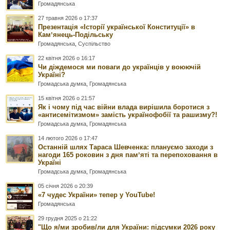
Громадянська
27 травня 2026 о 17:37
Презентація «Історії української Конституції» в
Камʼянець-Подільську
Громадянська
,
Суспільство
22 квітня 2026 о 16:17
Чи діждемося ми поваги до українців у воюючій
Україні?
Громадська думка
,
Громадянська
15 квітня 2026 о 21:57
Як і чому під час війни влада вирішила боротися з
«антисемітизмом» замість українофобії та рашизму?!
Громадська думка
,
Громадянська
14 лютого 2026 о 17:47
Останній шлях Тараса Шевченка: плануємо заходи з
нагоди 165 роковин з дня памʼяті та перепоховання в
Україні
Громадська думка
,
Громадянська
05 січня 2026 о 20:39
«7 чудес України» тепер у YouTube!
Громадянська
29 грудня 2025 о 21:22
"Що я/ми зробив/ли для України: підсумки 2026 року