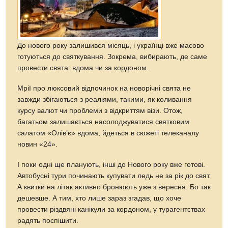
До нового року залишився місяць, і українці вже масово
готуються до святкування. Зокрема, вибирають, де саме
провести свята: вдома чи за кордоном.
Мрії про люксовий відпочинок на новорічні свята не
завжди збігаються з реаліями, такими, як коливання
курсу валют чи проблеми з відкриттям візи. Отож,
багатьом залишається насолоджуватися святковим
салатом «Олів’є» вдома, йдеться в сюжеті телеканалу
новин «24».
І поки одні ще планують, інші до Нового року вже готові.
Автобусні тури починають купувати ледь не за рік до свят.
А квитки на літак активно бронюють уже з вересня. Бо так
дешевше. А тим, хто лише зараз згадав, що хоче
провести різдвяні канікули за кордоном, у турагентствах
радять поспішити.