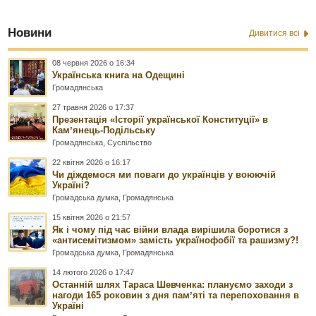
Новини
Дивитися всі
08 червня 2026 о 16:34
Українська книга на Одещині
Громадянська
27 травня 2026 о 17:37
Презентація «Історії української Конституції» в
Камʼянець-Подільську
Громадянська
,
Суспільство
22 квітня 2026 о 16:17
Чи діждемося ми поваги до українців у воюючій
Україні?
Громадська думка
,
Громадянська
15 квітня 2026 о 21:57
Як і чому під час війни влада вирішила боротися з
«антисемітизмом» замість українофобії та рашизму?!
Громадська думка
,
Громадянська
14 лютого 2026 о 17:47
Останній шлях Тараса Шевченка: плануємо заходи з
нагоди 165 роковин з дня памʼяті та перепоховання в
Україні