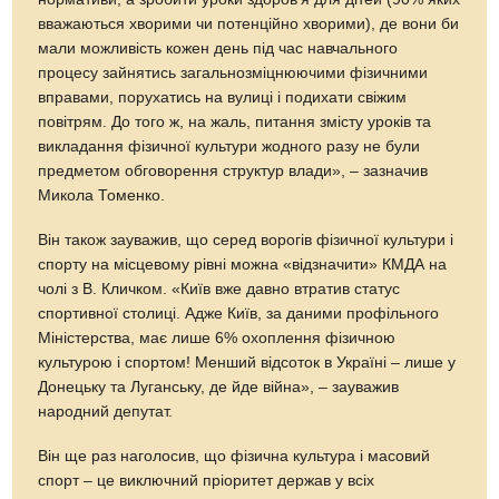
вважаються хворими чи потенційно хворими), де вони би
мали можливість кожен день під час навчального
процесу зайнятись загальнозміцнюючими фізичними
вправами, порухатись на вулиці і подихати свіжим
повітрям. До того ж, на жаль, питання змісту уроків та
викладання фізичної культури жодного разу не були
предметом обговорення структур влади», – зазначив
Микола Томенко.
Він також зауважив, що серед ворогів фізичної культури і
спорту на місцевому рівні можна «відзначити» КМДА на
чолі з В. Кличком. «Київ вже давно втратив статус
спортивної столиці. Адже Київ, за даними профільного
Міністерства, має лише 6% охоплення фізичною
культурою і спортом! Менший відсоток в Україні – лише у
Донецьку та Луганську, де йде війна», – зауважив
народний депутат.
Він ще раз наголосив, що фізична культура і масовий
спорт – це виключний пріоритет держав у всіх