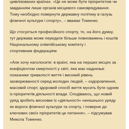
цивілізованих країнах. «Це не може бути пріоритетом чи
завданням лише органів місцевого самоврядування.
Тому необхідно повернути державну політику в галузь
фізичної культури і спорту», – вважає Томенко.
Що стосується професійного спорту, то, на його думку,
тут держава може передати більше повноважень і коштів
Національному олімпійському комітету і
спортивним федераціям.
«Але хочу наголосити: в країні, яка на перших місцях за
коефіцієнтом смертності у світі, яка має наднизькі
показники тривалості життя і високий рівень
захворюваності серед молодих людей, – оздоровлення,
масовий спорт, здоровий спосіб життя мусить бути одним
із пріоритетів діяльності влади. Сподіваюсь, що новий
уряд зробить висновки із «діяльності» нинішнього уряду
як ворога фізичної культури та спорту, і поверне до
ключових своїх пріоритетів це питання», – підсумував
Микола Томенко.