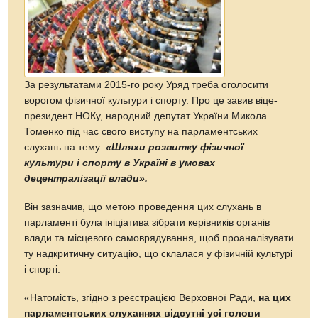
За результатами 2015-го року Уряд треба оголосити
ворогом фізичної культури і спорту. Про це завив віце-
президент НОКу, народний депутат України Микола
Томенко під час свого виступу на парламентських
слухань на тему:
«Шляхи розвитку фізичної
культури і спорту в Україні в умовах
децентралізації влади».
Він зазначив, що метою проведення цих слухань в
парламенті була ініціатива зібрати керівників органів
влади та місцевого самоврядування, щоб проаналізувати
ту надкритичну ситуацію, що склалася у фізичній культурі
і спорті.
«Натомість, згідно з реєстрацією Верховної Ради,
на цих
парламентських слуханнях відсутні усі голови