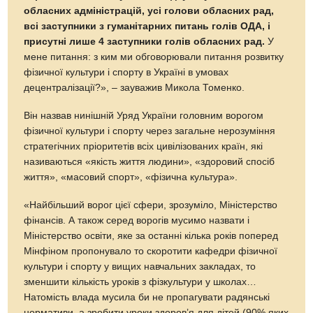
обласних адміністрацій, усі голови обласних рад,
всі заступники з гуманітарних питань голів ОДА, і
присутні лише 4 заступники голів обласних рад.
У
мене питання: з ким ми обговорювали питання розвитку
фізичної культури і спорту в Україні в умовах
децентралізації?», – зауважив Микола Томенко.
Він назвав нинішній Уряд України головним ворогом
фізичної культури і спорту через загальне нерозуміння
стратегічних пріоритетів всіх цивілізованих країн, які
називаються «якість життя людини», «здоровий спосіб
життя», «масовий спорт», «фізична культура».
«Найбільший ворог цієї сфери, зрозуміло, Міністерство
фінансів. А також серед ворогів мусимо назвати і
Міністерство освіти, яке за останні кілька років поперед
Мінфіном пропонувало то скоротити кафедри фізичної
культури і спорту у вищих навчальних закладах, то
зменшити кількість уроків з фізкультури у школах…
Натомість влада мусила би не пропагувати радянські
нормативи, а зробити уроки здоров’я для дітей (90% яких