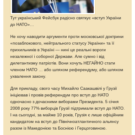
Тут український Фейсбук радісно святкує «вступ України
до НАТО»…
Не хочу наводити аргументи проти московської доктрини
«позаблокового, нейтрального статусу України» та її
прихильників в Україні — нині це реальні вороги
незалежної і соборної Держави. Але сумно і від
дилетантизму патріотів. Вони хочуть НЕГАЙНО стати
членом НАТО … або шляхом референдуму, або шляхом
ухвалення закону.
Для прикладу, свого часу Михайло Саакашвілі у Грузії
ініціював і провів референдум про вступ до НАТО
одночасно з дочасними виборами Президента. 5 січня
2008 року 77% виборців Грузії підтримали вступ до НАТО.
І на сьогодні, за майже 10 років, Грузія є лише офіційним
кандидатом на вступ до Північноатлантичного альянсу
разом із Македонією та Боснією і Герцоговиною.