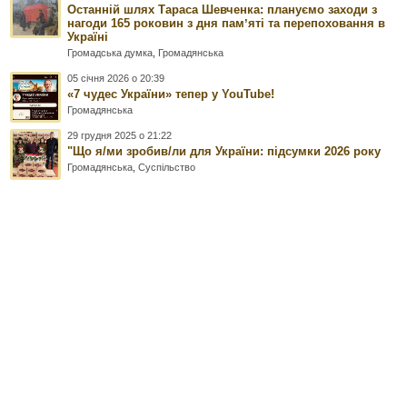
Останній шлях Тараса Шевченка: плануємо заходи з
нагоди 165 роковин з дня памʼяті та перепоховання в
Україні
Громадська думка
,
Громадянська
05 січня 2026 о 20:39
«7 чудес України» тепер у YouTube!
Громадянська
29 грудня 2025 о 21:22
"Що я/ми зробив/ли для України: підсумки 2026 року
Громадянська
,
Суспільство