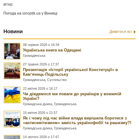
вітер:
Погода на
sinoptik.ua
у Вінниці
Новини
Дивитися всі
08 червня 2026 о 16:34
Українська книга на Одещині
Громадянська
27 травня 2026 о 17:37
Презентація «Історії української Конституції» в
Камʼянець-Подільську
Громадянська
,
Суспільство
22 квітня 2026 о 16:17
Чи діждемося ми поваги до українців у воюючій
Україні?
Громадська думка
,
Громадянська
15 квітня 2026 о 21:57
Як і чому під час війни влада вирішила боротися з
«антисемітизмом» замість українофобії та рашизму?!
Громадська думка
,
Громадянська
14 лютого 2026 о 17:47