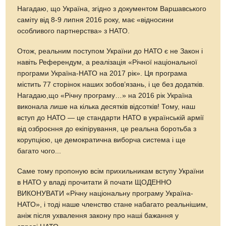
Нагадаю, що Україна, згідно з документом Варшавського
саміту від 8-9 липня 2016 року, має «відносини
особливого партнерства» з НАТО.
Отож, реальним поступом України до НАТО є не Закон і
навіть Референдум, а реалізація «Річної національної
програми Україна-НАТО на 2017 рік». Ця програма
містить 77 сторінок наших зобов’язань, і це без додатків.
Нагадаю,що «Річну програму…» на 2016 рік Україна
виконала лише на кілька десятків відсотків! Тому, наш
вступ до НАТО — це стандарти НАТО в українській армії
від озброєння до екіпірування, це реальна боротьба з
корупцією, це демократична виборча система і ще
багато чого...
Саме тому пропоную всім прихильникам вступу України
в НАТО у владі прочитати й почати ЩОДЕННО
ВИКОНУВАТИ «Річну національну програму Україна-
НАТО», і тоді наше членство стане набагато реальнішим,
аніж після ухвалення закону про наші бажання у