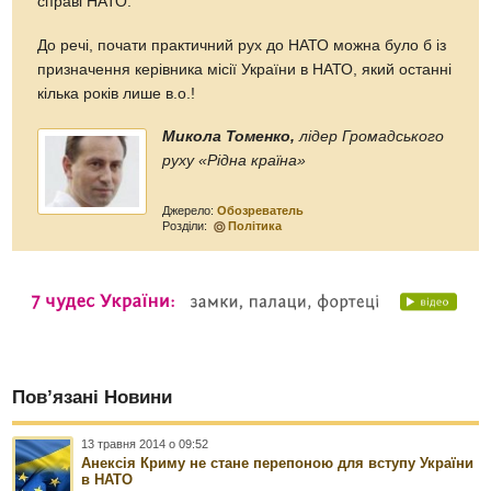
справі НАТО.
До речі, почати практичний рух до НАТО можна було б із
призначення керівника місії України в НАТО, який останні
кілька років лише в.о.!
Микола Томенко,
лідер Громадського
руху «Рідна країна»
Джерело:
Обозреватель
Розділи:
Політика
Пов’язані Новини
13 травня 2014 о 09:52
Анексія Криму не стане перепоною для вступу України
в НАТО