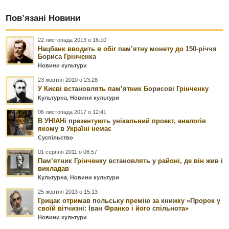
Пов’язані Новини
22 листопада 2013 о 16:10
Нацбанк вводить в обіг пам’ятну монету до 150-річчя
Бориса Грінченка
Новини культури
23 жовтня 2010 о 23:28
У Києві встановлять пам’ятник Борисові Грінченку
Культурна
,
Новини культури
06 листопада 2017 о 12:41
В УНІАНі презентують унікальний проект, аналогів
якому в Україні немає
Суспільство
01 серпня 2011 о 08:57
Пам’ятник Грінченку встановлять у районі, де він жив і
викладав
Культурна
,
Новини культури
25 жовтня 2013 о 15:13
Грицак отримав польську премію за книжку «Пророк у
своїй вітчизні: Іван Франко і його спільнота»
Новини культури