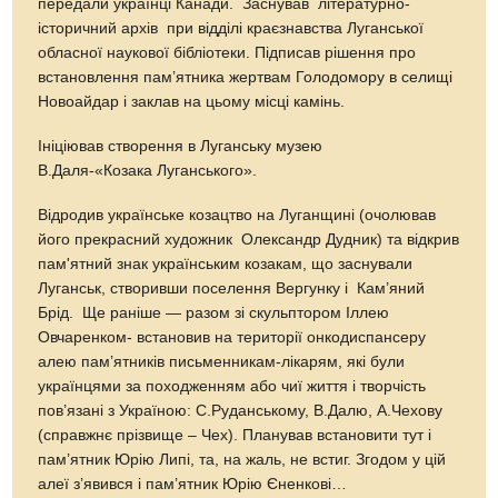
передали українці Канади. Заснував літературно-
історичний архів при відділі краєзнавства Луганської
обласної наукової бібліотеки. Підписав рішення про
встановлення пам’ятника жертвам Голодомору в селищі
Новоайдар і заклав на цьому місці камінь.
Ініціював створення в Луганську музею
В.Даля-«Козака Луганського».
Відродив українське козацтво на Луганщині (очолював
його прекрасний художник Олександр Дудник) та відкрив
пам'ятний знак українським козакам, що заснували
Луганськ, створивши поселення Вергунку і Кам’яний
Брід. Ще раніше — разом зі скульптором Іллею
Овчаренком- встановив на території онкодиспансеру
алею пам’ятників письменникам-лікарям, які були
українцями за походженням або чиї життя і творчість
пов’язані з Україною: С.Руданському, В.Далю, А.Чехову
(справжнє прізвище – Чех). Планував встановити тут і
пам’ятник Юрію Липі, та, на жаль, не встиг. Згодом у цій
алеї з’явився і пам’ятник Юрію Єненкові…