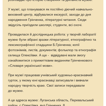
У музеї, що планувався як постійно діючий навчально-
виховний центр, відбувалися екскурсії, заходи до дня
народження Грінченка, літературні читання. Сюди
звідусіль приїздили школярі, студенти, всі охочі.
Провадилася й дослідницька робота: у творчій лаборатії
музею були зібрані зразки літературної, етнографічно та
лексикографічної спадщини Б.Грінченка; копії
фотознімків, листів, документів; фольклор та етнографія
селища Олексіївки. А ще - відвідувачі мали змогу
ознайомитися з прижиттєвим виданням Грінченкового
«Словаря української мови».
При музеї працював учнівський художньо-краєзнавчий
гурток, у якому юні краєзнавці записували і вивчали
народну творчість краю. Свої записи передавали
до музею.
А це адреса музею: Луганська область, Перевальський
район, с.Олексіївка, вул.Грінченка, 8.