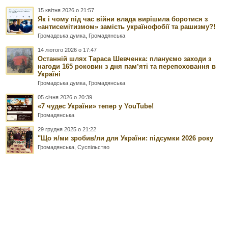
15 квітня 2026 о 21:57
Як і чому під час війни влада вирішила боротися з
«антисемітизмом» замість українофобії та рашизму?!
Громадська думка
,
Громадянська
14 лютого 2026 о 17:47
Останній шлях Тараса Шевченка: плануємо заходи з
нагоди 165 роковин з дня памʼяті та перепоховання в
Україні
Громадська думка
,
Громадянська
05 січня 2026 о 20:39
«7 чудес України» тепер у YouTube!
Громадянська
29 грудня 2025 о 21:22
"Що я/ми зробив/ли для України: підсумки 2026 року
Громадянська
,
Суспільство