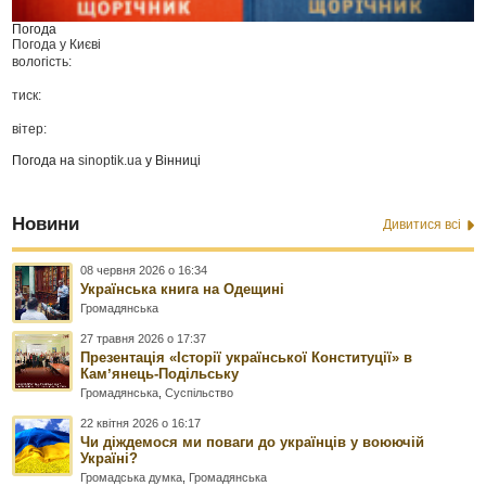
Погода
Погода у
Києві
вологість:
тиск:
вітер:
Погода на
sinoptik.ua
у Вінниці
Новини
Дивитися всі
08 червня 2026 о 16:34
Українська книга на Одещині
Громадянська
27 травня 2026 о 17:37
Презентація «Історії української Конституції» в
Камʼянець-Подільську
Громадянська
,
Суспільство
22 квітня 2026 о 16:17
Чи діждемося ми поваги до українців у воюючій
Україні?
Громадська думка
,
Громадянська