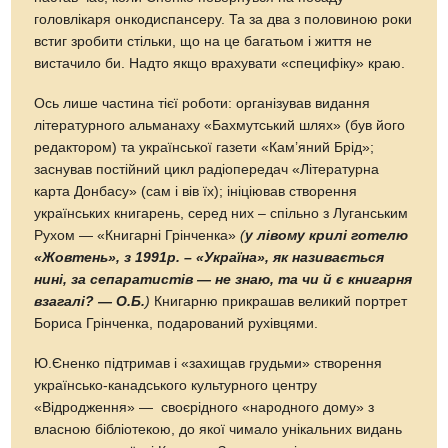
головлікаря онкодиспансеру. Та за два з половиною роки
встиг зробити стільки, що на це багатьом і життя не
вистачило би. Надто якщо врахувати «специфіку» краю.
Ось лише частина тієї роботи: організував видання
літературного альманаху «Бахмутський шлях» (був його
редактором) та української газети «Кам’яний Брід»;
заснував постійний цикл радіопередач «Літературна
карта Донбасу» (сам і вів їх); ініціював створення
українських книгарень, серед них – спільно з Луганським
Рухом — «Книгарні Грінченка»
(
у лівому крилі готелю
«Жовтень», з 1991р. – «Україна», як називається
нині, за сепаратистів — не знаю, та чи й є книгарня
взагалі? — О.Б.
)
Книгарню прикрашав великий портрет
Бориса Грінченка, подарований рухівцями.
Ю.Єненко підтримав і «захищав грудьми» створення
українсько-канадського культурного центру
«Відродження» — своєрідного «народного дому» з
власною бібліотекою, до якої чимало унікальних видань