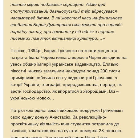
певною мірою подавався спрощено. Адже цей
спопуляризований давньоруський твір адресувався
насамперед дітям. В ті жорстокі часи національного
гноблення Борис Дмитрович смів мріяти про справді
народну школу, про вивчення у ній однієї з перших
писемних пам'яток вітчизняної культури.…»
Пізніше, 1894р., Борис Грінченко на кошти мецената-
патріота Івана Череватенка створює в Чернігові єдине на
увесь обшир імперії українське видавництво. Близько
півсотні книжок загальним накладом понад 200 тисяч
примірників побачило світ у видавництві Грінченка: з
історії України, географії, природознавства; поради, як
вести господарство, як впоратися з хворощами. Всі –
українською мовою…
Патріоткою рідної землі виховало подружжя Грінченків і
свою єдину доньку Анастасію. За революційно-
просвітницьку діяльність юна студентка потрапила до
в’язниці, там захворіла на сухоти, померла 23-літньою.
Невдовзі помер і її маленький синок Воля. Горе