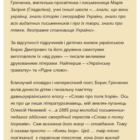
Грінченка, вчителька-просвітянка і письменниця Марія
Загірня (Гладиліна), учні їхньої школи
«…знали, що вони
українці, знали історію і географію України, знали про
всіх видатних письменників і про їх твори, знали про
тяжке, безправне становище України».
За відсутності підручників і дитячих книжок українською
Борис Дмитрович та його дружина самотужки
виготовляли їх «від руки» — писали великими
друкованими літерами. Найперше – «Українську
граматку» та «Рідне слово».
Блискучий оповідач і непересічний поет, Борис Грінченко
волів донести дітям і геніальну пам’ятку
давньоукраїнського епосу – «Слово про полк Ігорів». Ось
як про це пише літературознавець, мій земляк-луганець
Олексій Неживий:
«…в 1885 році молодий письменник-
педагог здійснює своєрідний переспів «Слова о полку
Ігоревім». Сам визначив його жанр — оповідання. Тому
й назвав просто — «Князь Ігор». Цей … твір тісно
пов’язаний з первісним текстом, хоча його виклад