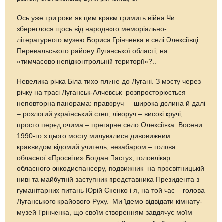
Ось уже три роки як цим краєм гримить війна.Чи
збереглося щось від народного меморіально-
літературного музею Бориса Грінченка в селі Олексіївці
Перевальського району Луганської області, на
«тимчасово непідконтрольній території»?..
Невелика річка Біла тихо плине до Лугані. З мосту через
річку на трасі Луганськ-Алчевськ розпросторюється
неповторна панорама: праворуч – широка долина й далі
– розлогий український степ; ліворуч – високі кручі;
просто перед очима – прегарне село Олексіївка. Восени
1990-го з цього мосту милувалися дивовижним
краєвидом відомий учитель, незабаром – голова
обласної «Просвіти» Богдан Пастух, головлікар
обласного онкодиспансеру, подвижник на просвітницькій
ниві та майбутній заступник представника Президента з
гуманітарних питань Юрій Єненко і я, на той час – голова
Луганського крайового Руху. Ми їдемо відвідати кімнату-
музей Грінченка, що своїм створенням завдячує моїм