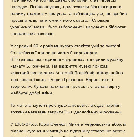
Грінченко, на той час давно спочилий, став «врагом
народа». Псевдонауковці-прислужники більшовицького
режиму громили у виступах та публікаціях усе, що зробив
просвітитель, паплюжили його самого. «Словарь
української мови» було заборонено і вилучено з бібліотек
і навчальних закладів.
У середині 60-х років минулого століття учні та вчителі
Олексіївської школи на чолі з її директором
В.Поздняковим, окрилені «відлигою», створили музейну
кімнату Б.Грінченка. На відкриття музею приїхав
київський письменник Анатолій Погрібний, автор щойно
тоді виданої книги «Борис Грінченко. Нарис життя і
творчості». Лунали натхненні промови, сповнені віри у
майбутні добрі зміни.
Та кімната-музей проіснувала недовго: місцеві партійні
вождики наказали закрити її «з ідеологічних міркувань».
У 1986-87р.р. Юрій Єненко і Микита Чернявський зібрали
підписи луганських митців на підтримку створення музею