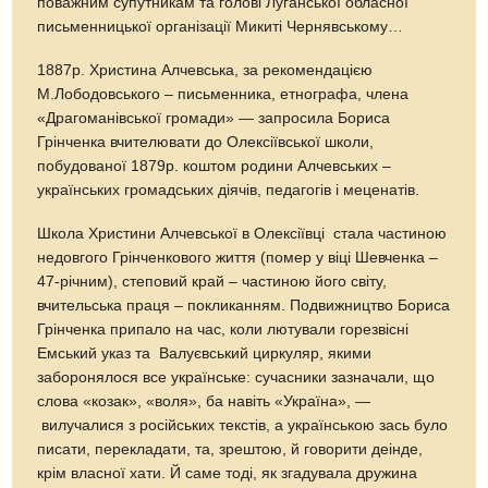
поважним супутникам та голові Луганської обласної
письменницької організації Микиті Чернявському…
1887р. Христина Алчевська, за рекомендацією
М.Лободовського – письменника, етнографа, члена
«Драгоманівської громади» — запросила Бориса
Грінченка вчителювати до Олексіївської школи,
побудованої 1879р. коштом родини Алчевських –
українських громадських діячів, педагогів і меценатів.
Школа Христини Алчевської в Олексіївці стала частиною
недовгого Грінченкового життя (помер у віці Шевченка –
47-річним), степовий край – частиною його світу,
вчительська праця – покликанням. Подвижництво Бориса
Грінченка припало на час, коли лютували горезвісні
Емський указ та Валуєвський циркуляр, якими
заборонялося все українське: сучасники зазначали, що
слова «козак», «воля», ба навіть «Україна», —
вилучалися з російських текстів, а українською зась було
писати, перекладати, та, зрештою, й говорити деінде,
крім власної хати. Й саме тоді, як згадувала дружина