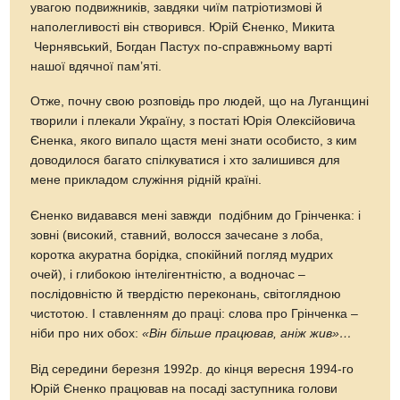
увагою подвижників, завдяки чиїм патріотизмові й
наполегливості він створився. Юрій Єненко, Микита
Чернявський, Богдан Пастух по-справжньому варті
нашої вдячної пам’яті.
Отже, почну свою розповідь про людей, що на Луганщині
творили і плекали Україну, з постаті Юрія Олексійовича
Єненка, якого випало щастя мені знати особисто, з ким
доводилося багато спілкуватися і хто залишився для
мене прикладом служіння рідній країні.
Єненко видавався мені завжди подібним до Грінченка: і
зовні (високий, ставний, волосся зачесане з лоба,
коротка акуратна борідка, спокійний погляд мудрих
очей), і глибокою інтелігентністю, а водночас –
послідовністю й твердістю переконань, світоглядною
чистотою. І ставленням до праці: слова про Грінченка –
ніби про них обох:
«Він більше працював, аніж жив»…
Від середини березня 1992р. до кінця вересня 1994-го
Юрій Єненко працював на посаді заступника голови