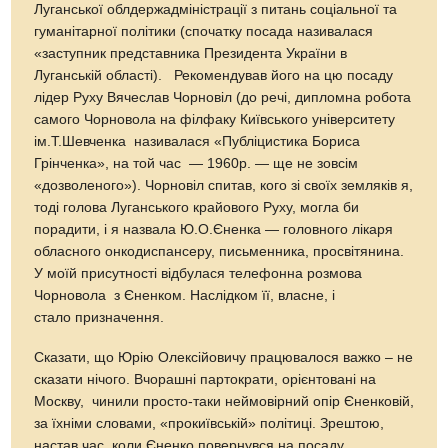
Луганської облдержадміністрації з питань соціальної та
гуманітарної політики (спочатку посада називалася
«заступник представника Президента України в
Луганській області). Рекомендував його на цю посаду
лідер Руху Вячеслав Чорновіл (до речі, дипломна робота
самого Чорновола на філфаку Київського університету
ім.Т.Шевченка називалася «Публіцистика Бориса
Грінченка», на той час — 1960р. — ще не зовсім
«дозволеного»). Чорновіл спитав, кого зі своїх земляків я,
тоді голова Луганського крайового Руху, могла би
порадити, і я назвала Ю.О.Єненка — головного лікаря
обласного онкодиспансеру, письменника, просвітянина.
У моїй присутності відбулася телефонна розмова
Чорновола з Єненком. Наслідком її, власне, і
стало призначення.
Сказати, що Юрію Олексійовичу працювалося важко – не
сказати нічого. Вчорашні партократи, орієнтовані на
Москву, чинили просто-таки неймовірний опір Єненковій,
за їхніми словами, «прокиївській» політиці. Зрештою,
настав час, коли Єненко повернувся на посаду