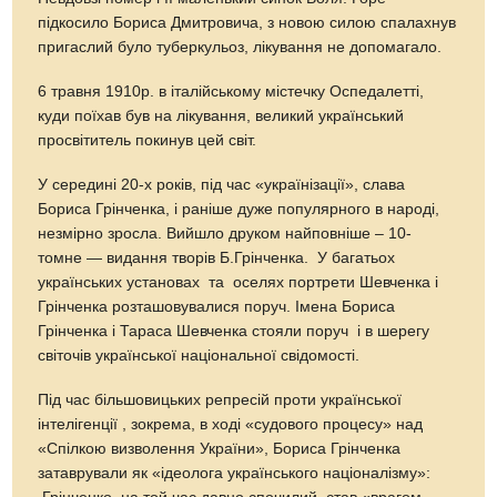
підкосило Бориса Дмитровича, з новою силою спалахнув
пригаслий було туберкульоз, лікування не допомагало.
6 травня 1910р. в італійському містечку Оспедалетті,
куди поїхав був на лікування, великий український
просвітитель покинув цей світ.
У середині 20-х років, під час «українізації», слава
Бориса Грінченка, і раніше дуже популярного в народі,
незмірно зросла. Вийшло друком найповніше – 10-
томне — видання творів Б.Грінченка. У багатьох
українських установах та оселях портрети Шевченка і
Грінченка розташовувалися поруч. Імена Бориса
Грінченка і Тараса Шевченка стояли поруч і в шерегу
світочів української національної свідомості.
Під час більшовицьких репресій проти української
інтелігенції , зокрема, в ході «судового процесу» над
«Спілкою визволення України», Бориса Грінченка
затаврували як «ідеолога українського націоналізму»: