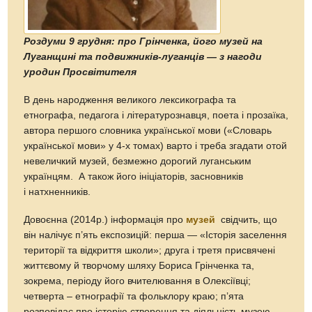
Роздуми 9 грудня: про Грінченка, його музей на
Луганщині та подвижників-луганців — з нагоди
уродин Просвітителя
В день народження великого лексикографа та
етнографа, педагога і літературознавця, поета і прозаїка,
автора першого словника української мови («Словарь
української мови» у 4-х томах) варто і треба згадати отой
невеличкий музей, безмежно дорогий луганським
українцям. А також його ініціаторів, засновників
і натхненників.
Довоєнна (2014р.) інформація про
музей
свідчить, що
він налічує п’ять експозицій: перша — «Історія заселення
території та відкриття школи»; друга і третя присвячені
життєвому й творчому шляху Бориса Грінченка та,
зокрема, періоду його вчителювання в Олексіївці;
четверта – етнографії та фольклору краю; п’ята
розповідає про історію створення та діяльність музею.