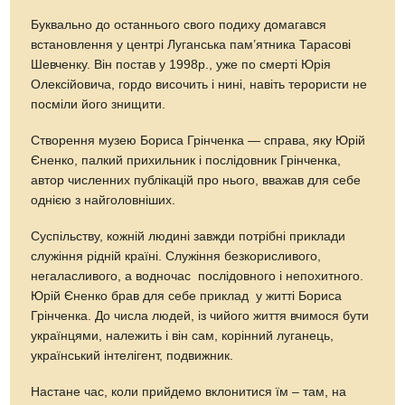
Буквально до останнього свого подиху домагався
встановлення у центрі Луганська пам’ятника Тарасові
Шевченку. Він постав у 1998р., уже по смерті Юрія
Олексійовича, гордо височить і нині, навіть терористи не
посміли його знищити.
Створення музею Бориса Грінченка — справа, яку Юрій
Єненко, палкий прихильник і послідовник Грінченка,
автор численних публікацій про нього, вважав для себе
однією з найголовніших.
Суспільству, кожній людині завжди потрібні приклади
служіння рідній країні. Служіння безкорисливого,
негаласливого, а водночас послідовного і непохитного.
Юрій Єненко брав для себе приклад у житті Бориса
Грінченка. До числа людей, із чийого життя вчимося бути
українцями, належить і він сам, корінний луганець,
український інтелігент, подвижник.
Настане час, коли прийдемо вклонитися їм – там, на