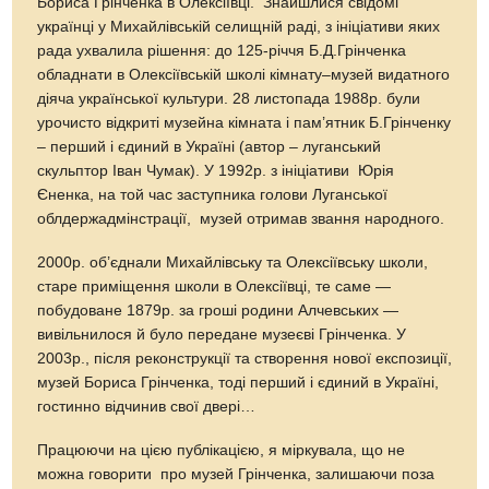
Бориса Грінченка в Олексіївці. Знайшлися свідомі
українці у Михайлівській селищній раді, з ініціативи яких
рада ухвалила рішення: до 125-річчя Б.Д.Грінченка
обладнати в Олексіївській школі кімнату–музей видатного
діяча української культури. 28 листопада 1988р. були
урочисто відкриті музейна кімната і пам’ятник Б.Грінченку
– перший і єдиний в Україні (автор – луганський
скульптор Іван Чумак). У 1992р. з ініціативи Юрія
Єненка, на той час заступника голови Луганської
облдержадмінстрації, музей отримав звання народного.
2000р. об’єднали Михайлівську та Олексіївську школи,
старе приміщення школи в Олексіївці, те саме —
побудоване 1879р. за гроші родини Алчевських —
вивільнилося й було передане музеєві Грінченка. У
2003р., після реконструкції та створення нової експозиції,
музей Бориса Грінченка, тоді перший і єдиний в Україні,
гостинно відчинив свої двері…
Працюючи на цією публікацією, я міркувала, що не
можна говорити про музей Грінченка, залишаючи поза