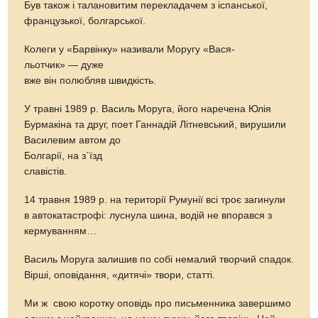
Був також і талановитим перекладачем з іспанської,
французької, болгарської.
Колеги у «Барвінку» називали Моругу «Вася-
льотчик» — дуже
вже він полюбляв швидкість.
У травні 1989 р. Василь Моруга, його наречена Юлія
Бурмакіна та друг, поет Ганнадій Літневський, вирушили
Василевим автом до
Болгарії, на з`їзд
славістів.
14 травня 1989 р. на території Румунії всі троє загинули
в автокатастрофі: луснула шина, водій не впорався з
кермуванням…
Василь Моруга залишив по собі немалий творчий спадок.
Вірші, оповідання, «дитячі» твори, статті.
Ми ж свою коротку оповідь про письменника завершимо