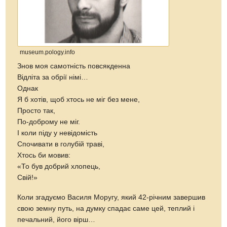
museum.pology.info
Знов моя самотність повсякденна
Відліта за обрії німі…
Однак
Я б хотів, щоб хтось не міг без мене,
Просто так,
По-доброму не міг.
І коли піду у невідомість
Спочивати в голубій траві,
Хтось би мовив:
«То був добрий хлопець,
Свій!»
Коли згадуємо Василя Моругу, який 42-річним завершив
свою земну путь, на думку спадає саме цей, теплий і
печальний, його вірш…