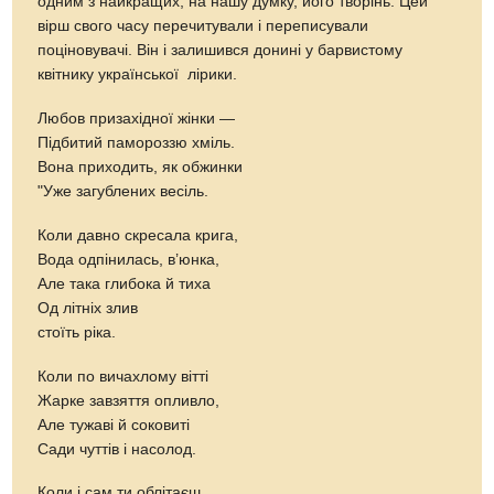
одним з найкращих, на нашу думку, його творінь. Цей
вірш свого часу перечитували і переписували
поціновувачі. Він і залишився донині у барвистому
квітнику української лірики.
Любов призахідної жінки —
Підбитий памороззю хміль.
Вона приходить, як обжинки
"Уже загублених весіль.
Коли давно скресала крига,
Вода одпінилась, в’юнка,
Але така глибока й тиха
Од літніх злив
стоїть ріка.
Коли по вичахлому вітті
Жарке завзяття опливло,
Але тужаві й соковиті
Сади чуттів і насолод.
Коли і сам ти облітаєш,