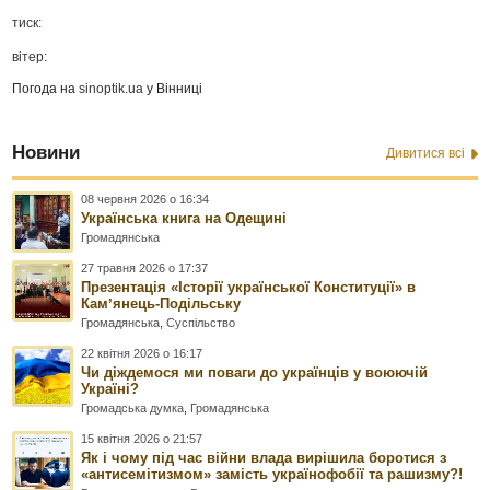
тиск:
вітер:
Погода на
sinoptik.ua
у Вінниці
Новини
Дивитися всі
08 червня 2026 о 16:34
Українська книга на Одещині
Громадянська
27 травня 2026 о 17:37
Презентація «Історії української Конституції» в
Камʼянець-Подільську
Громадянська
,
Суспільство
22 квітня 2026 о 16:17
Чи діждемося ми поваги до українців у воюючій
Україні?
Громадська думка
,
Громадянська
15 квітня 2026 о 21:57
Як і чому під час війни влада вирішила боротися з
«антисемітизмом» замість українофобії та рашизму?!