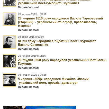
український поет-гуморист і журналіст
Видатні постаті
26 червня 2020 о 08:11
26 червня 1810 року народився Василь Тарновський
(старший) - український етнограф, правознавець,
меценат
Видатні постаті
08 січня 2016 о 09:04
81 рік тому народився видатний поет і журналіст
Василь Симоненко
Видатні постаті
26 грудня 2019 о 11:56
26 грудня 1898 року народився український Поет Євген
Плужник
Видатні постаті
05 червня 2020 о 06:26
5 червня 1895р. народився Михайло Яловий
-український поет, прозаїк, драматург
Видатні постаті