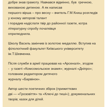
добре знав грамоту. Навчався відмінно, був гречною,
вихованою дитиною. А як написав
першого вірша – про весну – вчитель Г.М.Книш розгледів
у юному авторові талант
і порадив надіслати твір до районної газети, котра
літературну спробу початківця
оприлюднила.
Школу Василь закінчив із золотою медаллю. Вступив на
філологічний факультет Київського університету
ім.Т.Шевченка.
Після служби в армії працював на «Арсеналі», згодом
- у газеті «Комсомольское знамя»; журналі «Дніпро»;
головним редактором дитячого
журналу «Барвінок».
Автор шести поетичних збірок (прижиттєвих
дві — «Грозовіття» та «Ключі до тиші»); докуменальних
творів; казок для дітей.