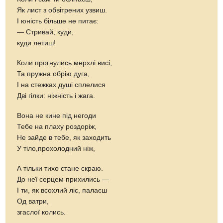
Як лист з обвітрених узвиш.
І юність більше не питає:
— Стривай, куди,
куди летиш!
Коли прогнулись мерхлі висі,
Та пружна обрію дуга,
І на стежках душі сплелися
Дві гілки: ніжність і жага.
Вона не кине під негоди
Тебе на плаху роздоріж,
Не зайде в тебе, як заходить
У тіло,прохолодний ніж,
А тільки тихо стане скраю.
До неї серцем прихились —
І ти, як всохлий ліс, палаєш
Од ватри,
згаслої колись.