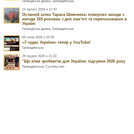
Громадська думка
,
Громадянська
14 лютого 2026 о 17:47
Останній шлях Тараса Шевченка: плануємо заходи з
нагоди 165 роковин з дня памʼяті та перепоховання в
Україні
Громадська думка
,
Громадянська
05 січня 2026 о 20:39
«7 чудес України» тепер у YouTube!
Громадянська
29 грудня 2025 о 21:22
"Що я/ми зробив/ли для України: підсумки 2026 року
Громадянська
,
Суспільство