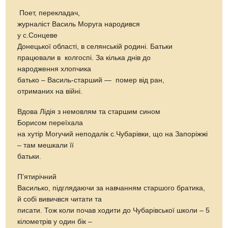
Поет, перекладач,
журналіст Василь Моруга народився
у с.Сонцеве
Донецької області, в селянській родині. Батьки
працювали в колгоспі. За кілька днів до
народження хлопчика
батько – Василь-старший — помер від ран,
отриманих на війні.
Вдова Лідія з немовлям та старшим сином
Борисом переїхала
на хутір Могучий неподалік с.Чубарівки, що на Запоріжжі
– там мешкали її
батьки.
П’ятирічний
Василько, підглядаючи за навчанням старшого братика,
й собі вивичвся читати та
писати. Тож коли почав ходити до Чубарівської школи – 5
кілометрів у один бік –