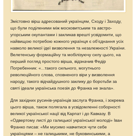
Змістовно вірш адресований українцям, Сходу і Заходу,
що були поділеними між московитським та австро-
угорським окупантами і закликав врешті усвідомити, що
найвищою потребою кожного українця є об’єднання усіх
навколо великої ідеї визволення та незалежності України.
Велетенську формаційну та мобілізуючу силу цього, на
перший погляд простого вірша, відзначив Федір
Погребенник: «...такого сильного, могутнього
революційного слова, сповненого віри у визволення
народу, такого відчайдушного заклику до боротьби за
святі ідеали українська поезія до Франка не знала».
Для західних русинів-українців заслуга Франка, і зокрема
цього вірша, також полягала в усвідомленні соборності
великої української нації від Карпат і до Кавказу. В
«Одвертому листі до галицької української молоді» Іван
Франко писав: «Ми мусимо навчитися чути себе
українцями – не галицькими, не буковинськими, а