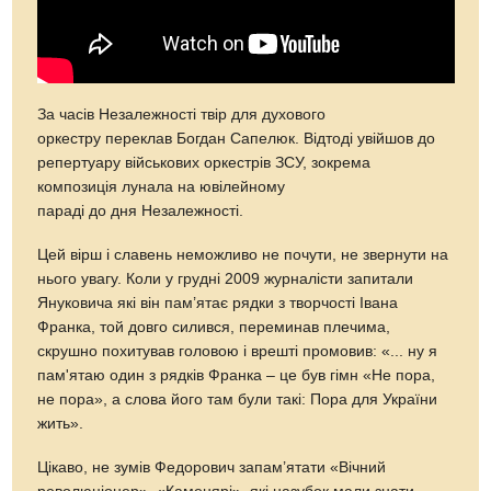
За часів Незалежності твір для духового
оркестру переклав Богдан Сапелюк. Відтоді увійшов до
репертуару військових оркестрів ЗСУ, зокрема
композиція лунала на ювілейному
параді до дня Незалежності.
Цей вірш і славень неможливо не почути, не звернути на
нього увагу. Коли у грудні 2009 журналісти запитали
Януковича які він пам’ятає рядки з творчості Івана
Франка, той довго силився, переминав плечима,
скрушно похитував головою і врешті промовив: «... ну я
пам'ятаю один з рядків Франка – це був гімн «Не пора,
не пора», а слова його там були такі: Пора для України
жить».
Цікаво, не зумів Федорович запам’ятати «Вічний