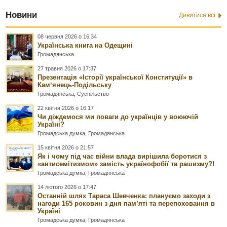
Новини
Дивитися всі
08 червня 2026 о 16:34
Українська книга на Одещині
Громадянська
27 травня 2026 о 17:37
Презентація «Історії української Конституції» в
Камʼянець-Подільську
Громадянська
,
Суспільство
22 квітня 2026 о 16:17
Чи діждемося ми поваги до українців у воюючій
Україні?
Громадська думка
,
Громадянська
15 квітня 2026 о 21:57
Як і чому під час війни влада вирішила боротися з
«антисемітизмом» замість українофобії та рашизму?!
Громадська думка
,
Громадянська
14 лютого 2026 о 17:47
Останній шлях Тараса Шевченка: плануємо заходи з
нагоди 165 роковин з дня памʼяті та перепоховання в
Україні
Громадська думка
,
Громадянська