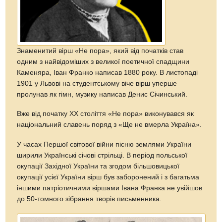
Знаменитий вірш «Не пора», який від початків став
одним з найвідоміших з великої поетичної спадщини
Каменяра, Іван Франко написав 1880 року. В листопаді
1901 у Львові на студентському віче вірш уперше
пролунав як гімн, музику написав Денис Січинський.
Вже від початку ХХ століття «Не пора» виконувався як
національний славень поряд з «Ще не вмерла Україна».
У часах Першої світової війни пісню землями України
ширили Українські січові стрільці. В період польської
окупації Західної України та згодом більшовицької
окупації усієї України вірш був заборонений і з багатьма
іншими патріотичними віршами Івана Франка не увійшов
до 50-томного зібрання творів письменника.