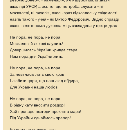
революціонер», «Каменярі», які назубок мали знати
школярі УРСР, а ось те, що не треба служити «ні
москалеві, ні ляхові», якось враз відклалось у свідомості
навіть такого «учня» як Віктор Федорович. Видно справді
якась велетенська духовна міць закладена у цих рядках.
Не пора, не пора, не пора
Москалеві й ляхові служить!
Довершилась України кривда стара,
Нам пора для України жить.
Не пора, не пора, не пора
За невігласів лить свою кров
І любити царя, що наш люд обдира, –
Для України наша любов.
Не пора, не пора, не пора
В рідну хату вносити роздор!
Хай пропаде незгоди проклята мара!
Під Украйни єднаймось прапор!
Бо пора ця великая єсть: