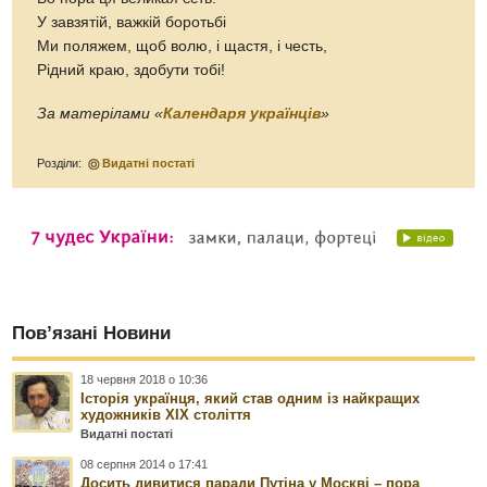
У завзятій, важкій боротьбі
Ми поляжем, щоб волю, і щастя, і честь,
Рідний краю, здобути тобі!
За матерілами «
Календаря українців
»
Розділи:
Видатні постаті
Пов’язані Новини
18 червня 2018 о 10:36
Історія українця, який став одним із найкращих
художників ХІХ століття
Видатні постаті
08 серпня 2014 о 17:41
Досить дивитися паради Путіна у Москві – пора