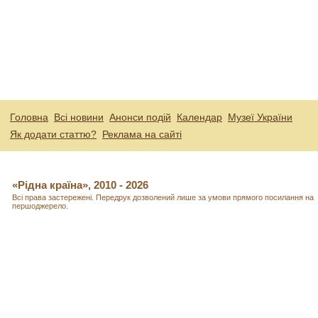
Головна
Всі новини
Анонси подій
Календар
Музеї України
Як додати статтю?
Реклама на сайті
«Рідна країна», 2010 - 2026
Всі права застережені. Передрук дозволений лише за умови прямого посилання на
першоджерело.