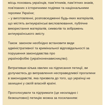
місць поховань українців, пам’ятників, пам’ятних знаків,
пов’язаних з історичними подіями та національними
героями України;
– у виготовленні, розповсюдженні будь-яких матеріалів,
що містять антиукраїнські висловлювання, публічне
використання матеріалів, символів та зображень
антиукраїнського змісту.
Також законом необхідно встановити види
адміністративної та кримінальної відповідальності за
порушення законодавства про
українофобію (україноненависництво).
Витративши кілька хвилин на підписання петиції, ви
долучаєтесь до виправлення несправедливої прогалини
в законодавстві, яка призвела до того, що українці не
захищені у своїй власній країні.
Проголосувати та підтримати (це нескладно і
безкоштовно) петицію можна за посиланням: