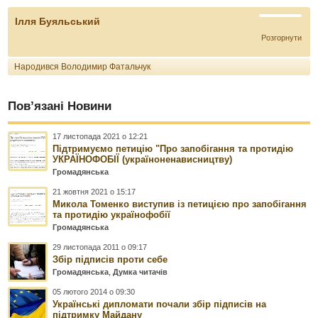
Ілля Буяльський
Розгорнути
Народився Володимир Фатальчук
Пов’язані Новини
17 листопада 2021 о 12:21
Підтримуємо петицію "Про запобігання та протидію
УКРАЇНОФОБІЇ (україноненависництву)
Громадянська
21 жовтня 2021 о 15:17
Микола Томенко виступив із петицією про запобігання
та протидію українофобії
Громадянська
29 листопада 2011 о 09:17
Збір підписів проти себе
Громадянська
,
Думка читачів
05 лютого 2014 о 09:30
Українські дипломати почали збір підписів на
підтримку Майдану