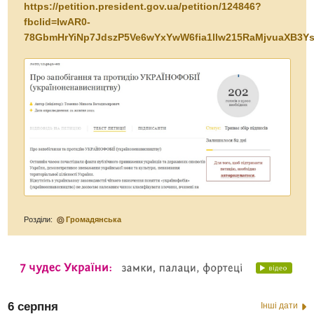
https://petition.president.gov.ua/petition/124846?
fbclid=IwAR0-
78GbmHrYiNp7JdszP5Ve6wYxYwW6fia1llw215RaMjvuaXB3Ys
Розділи:
Громадянська
6 серпня
Інші дати