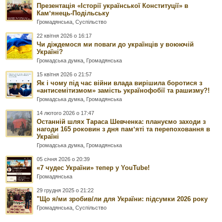
Презентація «Історії української Конституції» в
Камʼянець-Подільську
Громадянська
,
Суспільство
22 квітня 2026 о 16:17
Чи діждемося ми поваги до українців у воюючій
Україні?
Громадська думка
,
Громадянська
15 квітня 2026 о 21:57
Як і чому під час війни влада вирішила боротися з
«антисемітизмом» замість українофобії та рашизму?!
Громадська думка
,
Громадянська
14 лютого 2026 о 17:47
Останній шлях Тараса Шевченка: плануємо заходи з
нагоди 165 роковин з дня памʼяті та перепоховання в
Україні
Громадська думка
,
Громадянська
05 січня 2026 о 20:39
«7 чудес України» тепер у YouTube!
Громадянська
29 грудня 2025 о 21:22
"Що я/ми зробив/ли для України: підсумки 2026 року
Громадянська
,
Суспільство