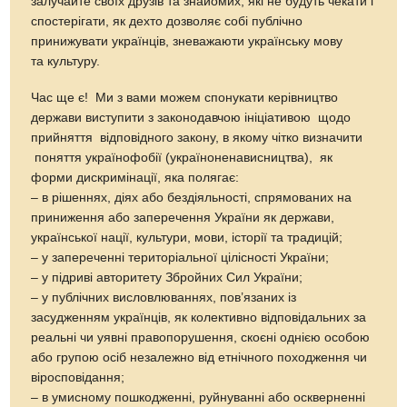
залучайте своїх друзів та знайомих, які не будуть чекати і
спостерігати, як дехто дозволяє собі публічно
принижувати українців, зневажаюти українську мову
та культуру.
Час ще є! Ми з вами можем спонукати керівництво
держави виступити з законодавчою ініціативою щодо
прийняття відповідного закону, в якому чітко визначити
поняття українофобії (україноненависництва), як
форми дискримінації, яка полягає:
– в рішеннях, діях або бездіяльності, спрямованих на
приниження або заперечення України як держави,
української нації, культури, мови, історії та традицій;
– у запереченні територіальної цілісності України;
– у підриві авторитету Збройних Сил України;
– у публічних висловлюваннях, пов’язаних із
засудженням українців, як колективно відповідальних за
реальні чи уявні правопорушення, скоєні однією особою
або групою осіб незалежно від етнічного походження чи
віросповідання;
– в умисному пошкодженні, руйнуванні або оскверненні