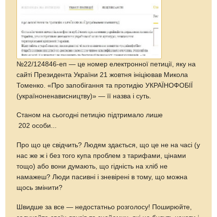
№22/124846-еп — це номер електронної петиції, яку на
сайті Президента України 21 жовтня ініціював Микола
Томенко. «Про запобігання та протидію УКРАЇНОФОБІЇ
(україноненависництву)» — її назва і суть.
Станом на сьогодні петицію підтримало лише
202 особи...
Про що це свідчить? Людям здається, що це не на часі (у
нас же ж і без того купа проблем з тарифами, цінами
тощо) або вони думають, що гідність на хліб не
намажеш? Люди пасивні і зневірені в тому, що можна
щось змінити?
Швидше за все — недостатньо розголосу! Поширюйте,