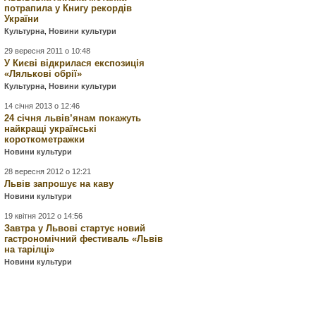
потрапила у Книгу рекордів
України
Культурна
,
Новини культури
29 вересня 2011 о 10:48
У Києві відкрилася експозиція
«Лялькові обрії»
Культурна
,
Новини культури
14 січня 2013 о 12:46
24 січня львів’янам покажуть
найкращі українські
короткометражки
Новини культури
28 вересня 2012 о 12:21
Львів запрошує на каву
Новини культури
19 квітня 2012 о 14:56
Завтра у Львові стартує новий
гастрономічний фестиваль «Львів
на тарілці»
Новини культури