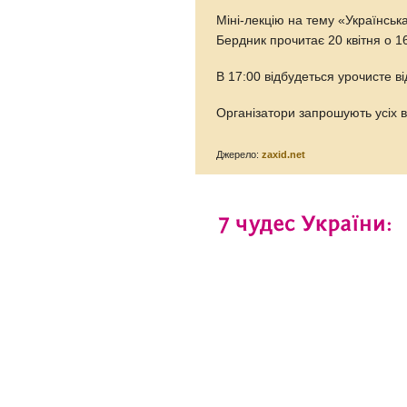
Міні-лекцію на тему «Українсь
Бердник прочитає 20 квітня о 16
В 17:00 відбудеться урочисте 
Організатори запрошують усіх в
Джерело:
zaxid.net