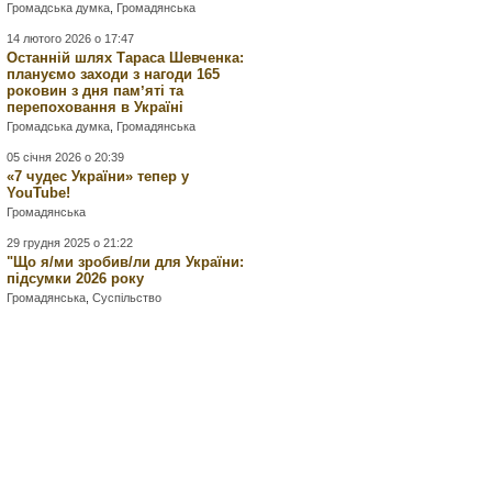
Громадська думка
,
Громадянська
14 лютого 2026 о 17:47
Останній шлях Тараса Шевченка:
плануємо заходи з нагоди 165
роковин з дня памʼяті та
перепоховання в Україні
Громадська думка
,
Громадянська
05 січня 2026 о 20:39
«7 чудес України» тепер у
YouTube!
Громадянська
29 грудня 2025 о 21:22
"Що я/ми зробив/ли для України:
підсумки 2026 року
Громадянська
,
Суспільство