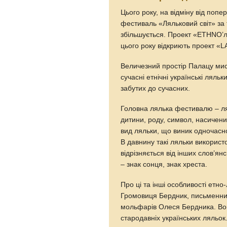
Цього року, на відміну від попе
фестиваль «Ляльковий світ» за 
збільшується. Проект «ETHNO’ля
цього року відкриють проект 
Величезний простір Палацу мис
сучасні етнічні українські ляльк
забутих до сучасних.
Головна лялька фестивалю – ля
дитини, роду, символ, насичен
вид ляльки, що виник одночасно
В давнину такі ляльки використ
відрізняється від інших слов’ян
– знак сонця, знак хреста.
Про ці та інші особливості етн
Громовиця Бердник, письменниця
мольфарів Олеся Бердника. Вона
стародавніх українських ляльок