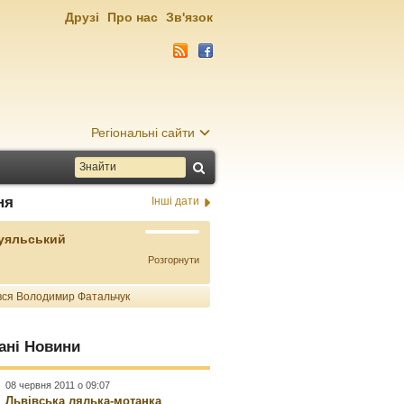
Друзі
Про нас
Зв'язок
Регіональні сайти
ня
Інші дати
Буяльський
Розгорнути
ся Володимир Фатальчук
ані Новини
08 червня 2011 о 09:07
Львівська лялька-мотанка