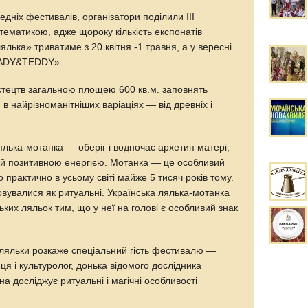
редніх фестивалів, організатори поділили ІІІ
тематикою, адже щороку кількість експонатів
лька» триватиме з 20 квітня -1 травня, а у вересні
«LАDY&TEDDY».
тецтв загальною площею 600 кв.м. заповнять
и в найрізноманітніших варіаціях — від древніх і
лька-мотанка — оберіг і водночас архетип матері,
ий позитивною енергією. Мотанка — це особливий
 практично в усьому світі майже 5 тисяч років тому.
овувалися як ритуальні. Українська лялька-мотанка
ських ляльок тим, що у неї на голові є особливий знак
о-ляльки розкаже спеціальний гість фестивалю —
 і культуролог, донька відомого дослідника
 досліджує ритуальні і магічні особливості
.