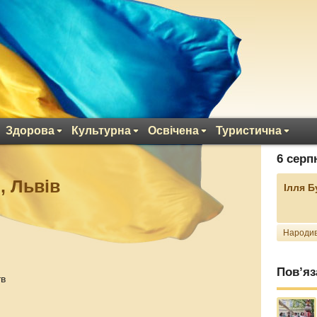
Здорова
Культурна
Освічена
Туристична
6 серп
, Львів
Ілля 
Народив
Пов’яз
тв