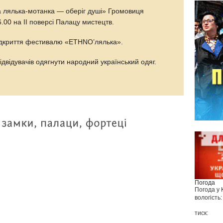
ка лялька-мотанка — оберіг душі» Громовиця
.00 на ІІ поверсі Палацу мистецтв.
відкриття фестивалю «ETHNO’лялька».
ідвідувачів одягнути народний український одяг.
Погода
Погода у
вологість:
тиск: