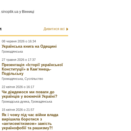
а
sinoptik.ua
у Вінниці
и
Дивитися всі
08 червня 2026 о 16:34
Українська книга на Одещині
Громадянська
27 травня 2026 о 17:37
Презентація «Історії української
Конституції» в Камʼянець-
Подільську
Громадянська
,
Суспільство
22 квітня 2026 о 16:17
Чи діждемося ми поваги до
українців у воюючій Україні?
Громадська думка
,
Громадянська
15 квітня 2026 о 21:57
Як і чому під час війни влада
вирішила боротися з
«антисемітизмом» замість
українофобії та рашизму?!