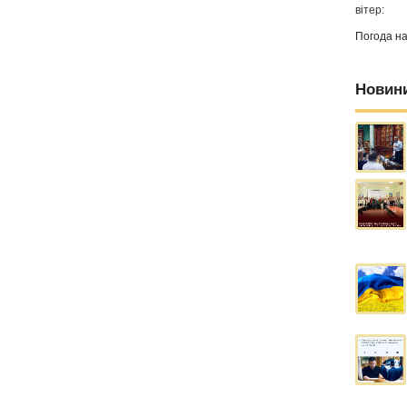
вітер:
Погода н
Новин