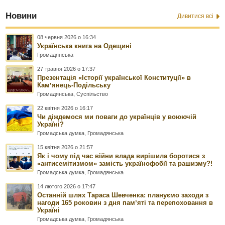
Новини
Дивитися всі
08 червня 2026 о 16:34
Українська книга на Одещині
Громадянська
27 травня 2026 о 17:37
Презентація «Історії української Конституції» в
Камʼянець-Подільську
Громадянська
,
Суспільство
22 квітня 2026 о 16:17
Чи діждемося ми поваги до українців у воюючій
Україні?
Громадська думка
,
Громадянська
15 квітня 2026 о 21:57
Як і чому під час війни влада вирішила боротися з
«антисемітизмом» замість українофобії та рашизму?!
Громадська думка
,
Громадянська
14 лютого 2026 о 17:47
Останній шлях Тараса Шевченка: плануємо заходи з
нагоди 165 роковин з дня памʼяті та перепоховання в
Україні
Громадська думка
,
Громадянська