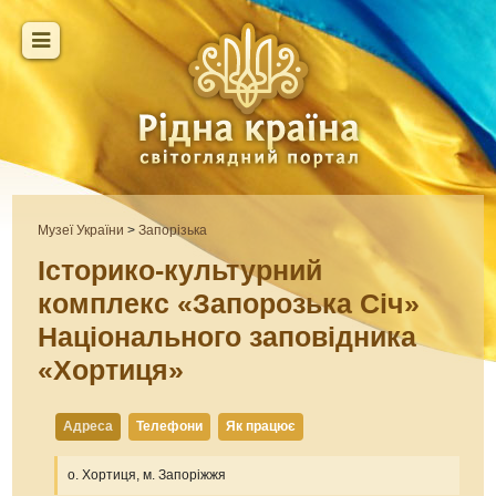
Музеї України
>
Запорізька
Історико-культурний
комплекс «Запорозька Січ»
Національного заповідника
«Хортиця»
Адреса
Телефони
Як працює
о. Хортиця, м. Запоріжжя