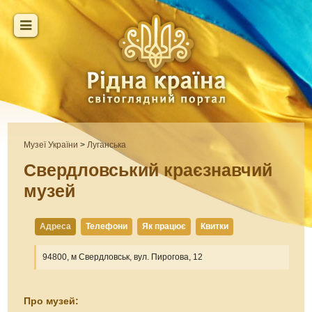
Музеї України
>
Луганська
Свердловський краєзнавчий
музей
Адреса
Телефони
Як працює
Квитки
94800, м Свердловськ, вул. Пирогова, 12
Про музей: