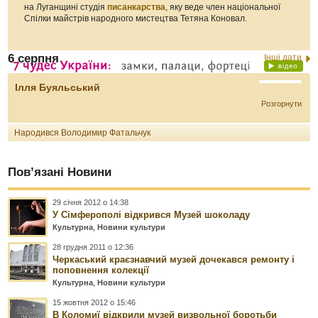
на Луганщині студія
писанкарства
, яку веде член національної
Спілки майстрів народного мистецтва Тетяна Коновал.
6 серпня
Інші дати
Ілля Буяльський
Розгорнути
Народився Володимир Фатальчук
Пов’язані Новини
29 січня 2012 о 14:38
У Сімферополі відкрився Музей шоколаду
Культурна
,
Новини культури
28 грудня 2011 о 12:36
Черкаський краєзнавчий музей дочекався ремонту і
поповнення колекції
Культурна
,
Новини культури
15 жовтня 2012 о 15:46
В Коломиї відкрили музей визвольної боротьби