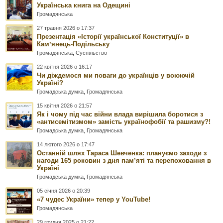
Українська книга на Одещині
Громадянська
27 травня 2026 о 17:37
Презентація «Історії української Конституції» в
Камʼянець-Подільську
Громадянська
,
Суспільство
22 квітня 2026 о 16:17
Чи діждемося ми поваги до українців у воюючій
Україні?
Громадська думка
,
Громадянська
15 квітня 2026 о 21:57
Як і чому під час війни влада вирішила боротися з
«антисемітизмом» замість українофобії та рашизму?!
Громадська думка
,
Громадянська
14 лютого 2026 о 17:47
Останній шлях Тараса Шевченка: плануємо заходи з
нагоди 165 роковин з дня памʼяті та перепоховання в
Україні
Громадська думка
,
Громадянська
05 січня 2026 о 20:39
«7 чудес України» тепер у YouTube!
Громадянська
29 грудня 2025 о 21:22