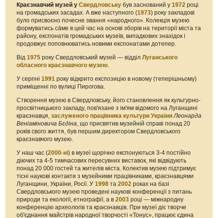
Краєзнавчий музей у
Свердловську
був заснований у
1972
році
на громадських засадах. А вже наступного (
1973
) року закладові
було присвоєно почесне звання «народного». Колекція музею
формуватись са́ме в цей час на основі зборів на території міста та
району, експонатів громадських музеїв, випадкових знахідок і
продовжує поповнюватись новими експонатами дотепер.
Від
1975
року Свердловський музей — відділ
Луганського
обласного краєзнавчого музею
.
У серпні
1991
року відкрито експозицію в новому (теперішньому)
приміщенні по вулиці Пирогова.
Створення музею в Свердловську, його становлення як культурно-
просвітницького закладу, пов'язане з ім'ям відомого на Луганщині
краєзнавця,
заслуженого працівника культури України
Леонарда
Веніаміновича Бєдіна
, що присвятив музейній справі понад 20
років свого життя, був першим директором Свердловського
краєзнавчого музею.
У наш час (
2000-ні
) в музеї щорічно експонуються 3-4 постійно
діючих та 4-5 тимчасових пересувних виставок, які відвідують
понад 20 000 гостей та жителів міста. Колектив музею підтримує
тісні наукові контакти з музейними працівниками, краєзнавцями
Луганщини, України, Росії. У
1998
та
2002
роках на базі
Свердловського музею проведені наукові конференції з питань
природи та екології, етнографії, а в
2003
році — міжнародну
конференцію археологів та краєзнавців. При музеї діє творче
об'єднання майстрів народної творчості «Тонус», працює єдина