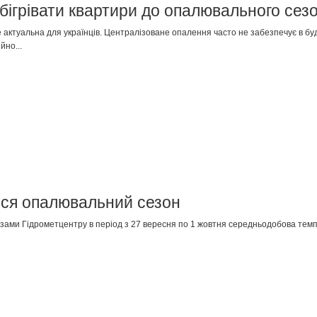
обігрівати квартири до опалювального сез
 актуальна для українців. Централізоване опалення часто не забезпечує в буд
йно...
ься опалювальний сезон
зами Гідрометцентру в період з 27 вересня по 1 жовтня середньодобова темп