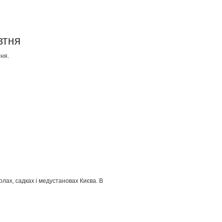
втня
ня.
ах, садках і медустановах Києва. В