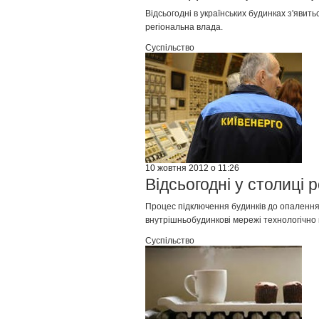
Відсьогодні в українських будинках з'явит
регіональна влада.
Суспільство
10 жовтня 2012 о 11:26
Відсьогодні у столиці
Процес підключення будинків до опалення в
внутрішньобудинкові мережі технологічно 
Суспільство