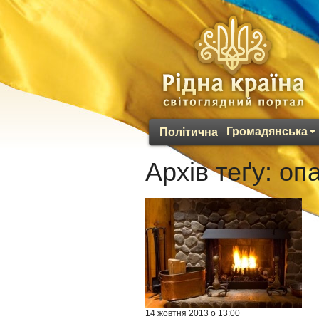
Громадянська
Політична
Архів теґу:
оп
14 жовтня 2013 о 13:00