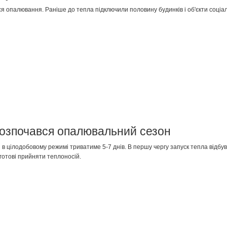
ься опалювання. Раніше до тепла підключили половину будинків і об'єкти соціал
 розпочався опалювальний сезон
 цілодобовому режимі триватиме 5-7 днів. В першу чергу запуск тепла відбуває
готові прийняти теплоносій.