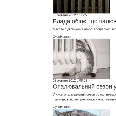
08 жовтня 2012 о 11:05
Влада обіцє, що палюв
Масове підключення об'єктів соціальної і
Суспільство
08 жовтня 2012 о 08:58
Опалювальний сезон у 
У Києві опалювальний сезон розпочнеться
п'ятницю в Україні розпочався опалювальн
Суспільство