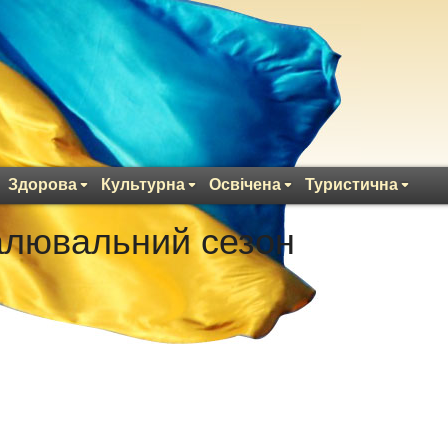
Здорова
Культурна
Освічена
Туристична
алювальний сезон