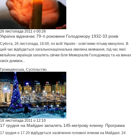
26 листопада 2011 о 00:26
Україна відзначає 79-ті роковини Голодомору 1932-33 років
Субота, 26 листопада, 16:00, по всій Україні - освітлимо пітьму минулого. В
цей час відбудеться загальнонаціональна хвилина мовчання, під час якої
мільйони українців запалять свічки біля Меморіалів Голодомору та на вікнах
своїх домівок...
Громадянська
,
Суспільство
18 листопада 2011 о 12:10
17 грудня на Майдані запалять 145-метрову ялинку. Програма
17 грудня о 17.20 відбудеться засвічення головної ялинки на Майдані. 24