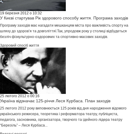
19 березня 2012 о 10:32
У Києві стартував Рік здорового способу життя. Програма заходів
Програму заходів має нагадати мешканцям міста про важливість спорту на
шляху до здоров’я та довголіттяї.Так, упродовж року у столиці відбудеться
безліч фізкультурно-оздоровчих та спортивно-масових заходів.
Здоровий спосіб життя
25 лютого 2012 о 00:16
Україна відзначає 125-річчя Леся Курбаса. План заходів
25 лютого 2012 року виповнюється 125 років від дня народження відомого
українського режисера, теоретика і реформатора театру, публіциста,
педагога, засновника, організатора, творчого та ідейного лідера театру
“Березiль” – Леся Курбаса...