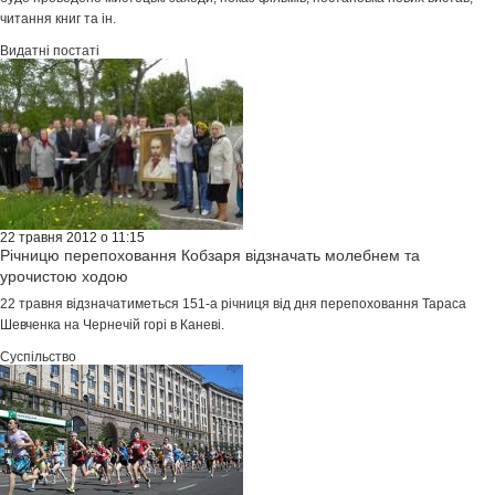
читання книг та ін.
Видатні постаті
22 травня 2012 о 11:15
Річницю перепоховання Кобзаря відзначать молебнем та
урочистою ходою
22 травня відзначатиметься 151-а річниця від дня перепоховання Тараса
Шевченка на Чернечій горі в Каневі.
Суспільство