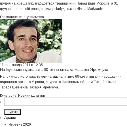
грудня на Хрещатику відбудеться традиційний Парад Дідів Морозів, а 31
грудня на головній площі столиці відбудеться «Ніч на Майдані».
Громадянська
,
Суспільство
11 листопада 2011 о 12:35
На Буковині відзначать 60-річчя співака Назарія Яремчука
Наприкінці листопада Буковина відзначатиме 60-річчя від дня народження
народного артиста України, лауреата Національної премії України імені
Тараса Шевченка Назарія Яремчука.
Культурна
,
Новини культури
Пошук:
Архіви
Червень 2026