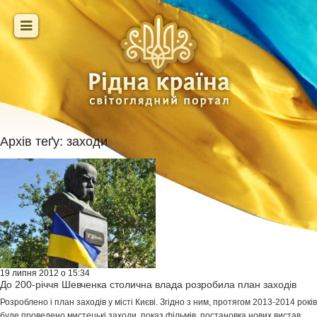
Архів теґу:
заходи
19 липня 2012 о 15:34
До 200-річчя Шевченка столична влада розробила план заходів
Розроблено і план заходів у місті Києві. Згідно з ним, протягом 2013-2014 років
буде проведено мистецькі заходи, показ фільмів, постановка нових вистав,