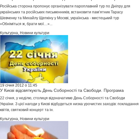
Російська сторона пропонує організувати пароплавний тур по Дніпру для
українських та російських письменників, встановити пам’ятник Тарасу
Шевченку та Михайлу Щепкіну у Москві, українська - мистецький тур
«Обніміться ж, брати мої…»...
Культурна
,
Новини культури
19 січня 2012 о 11:45
У Києві відсвяткують День Соборності та Свободи. Програма
22 січня, у неділю, столиця відзначатиме День Соборності та Свободи
України. З цієї нагоди у Києві відбудеться низка урочистих заходів: покладання
квітів, святковий концерт та ін.
Культурна
,
Новини культури