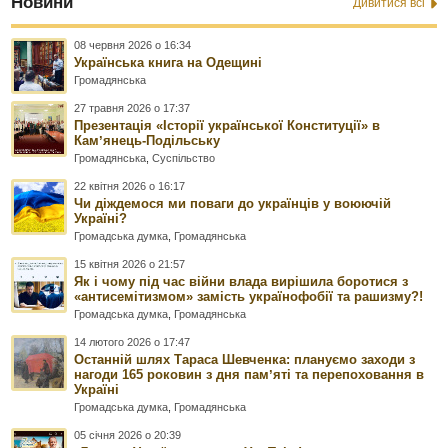
Новини
Дивитися всі
08 червня 2026 о 16:34
Українська книга на Одещині
Громадянська
27 травня 2026 о 17:37
Презентація «Історії української Конституції» в
Камʼянець-Подільську
Громадянська
,
Суспільство
22 квітня 2026 о 16:17
Чи діждемося ми поваги до українців у воюючій
Україні?
Громадська думка
,
Громадянська
15 квітня 2026 о 21:57
Як і чому під час війни влада вирішила боротися з
«антисемітизмом» замість українофобії та рашизму?!
Громадська думка
,
Громадянська
14 лютого 2026 о 17:47
Останній шлях Тараса Шевченка: плануємо заходи з
нагоди 165 роковин з дня памʼяті та перепоховання в
Україні
Громадська думка
,
Громадянська
05 січня 2026 о 20:39