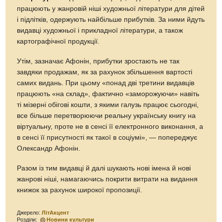
працюють у жанровій ніші художньої літератури для дітей
і підлітків, одержують найбільше прибутків. За ними йдуть
видавці художньої і прикладної літератури, а також
картографічної продукції.
Утім, зазначає Афонін, прибутки зростають не так
завдяки продажам, як за рахунок збільшення вартості
самих видань. При цьому «понад дві третини видавців
працюють «на склад», фактично «заморожуючи» навіть
ті мізерні обігові кошти, з якими галузь працює сьогодні,
все більше перетворюючи реальну українську книгу на
віртуальну, проте не в сенсі її електронного виконання, а
в сенсі її присутності як такої в соціумі», — попереджує
Олександр Афонін.
Разом із тим видавці й далі шукають нові імена й нові
жанрові ніші, намагаючись покрити витрати на видання
книжок за рахунок широкої пропозиції.
Джерело:
ЛітАкцент
Розділи:
Новини культури