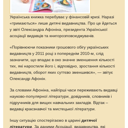
Українська книжка перебуває у фінансовій кризі. Наразі
«тримаються» лише дитячі видавництва. Про це йдеться
у звіті Олександра Афоніна, президента Української
асоціації видавців та книгорозповсюджувачів.
«Порівнюючи показники грошового обігу українських
видавництв у 2011 році з попереднім 2010-м, слід
зазначити, що впадає в око значне зменшення кількості
тих, які наростили його і, відповідно, зростання кількості
видавництв, оборот яких суттєво зменшився», — звітує
Олександр Афонін.
За словами Афоніна, найгірші часи переживають видавці
науково-популярної літератури, довідників, словників і
підручників для вищих навчальних закладів. Відтак –
видавці краєзнавчої та мистецької літератури.
Іншу ситуацію спостерігаємо в царині
дитячої
літератури
. За даними Асоціації, видавництва, які