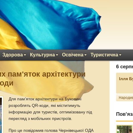
Здорова
Культурна
Освічена
Туристична
6 серп
х пам'яток архітектури
Ілля 
коди
Народив
Для пам’яток архітектури на Буковині
розроблять QR-коди, які міститимуть
інформацію для туристів, оптимізовану під
Пов’яз
перегляд з мобільних пристроїв.
Про це повідомив голова Чернівецької ОДА