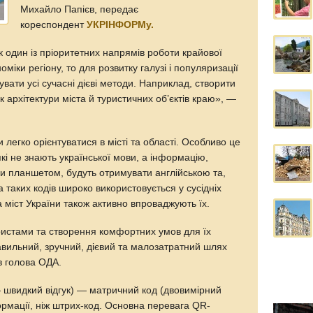
Михайло Папієв, передає
кореспондент
УКРІНФОРМу.
 один із пріоритетних напрямів роботи крайової
міки регіону, то для розвитку галузі і популяризації
вати усі сучасні дієві методи. Наприклад, створити
 архітектури міста й туристичних об’єктів краю», —
легко орієнтуватися в місті та області. Особливо це
які не знають української мови, а інформацію,
и планшетом, будуть отримувати англійською та,
 таких кодів широко використовується у сусідніх
ка міст України також активно впроваджують їх.
уристами та створення комфортних умов для їх
вильний, зручний, дієвий та малозатратний шлях
в голова ОДА.
— швидкий відгук) — матричний код (двовимірний
ормації, ніж штрих-код. Основна перевага QR-