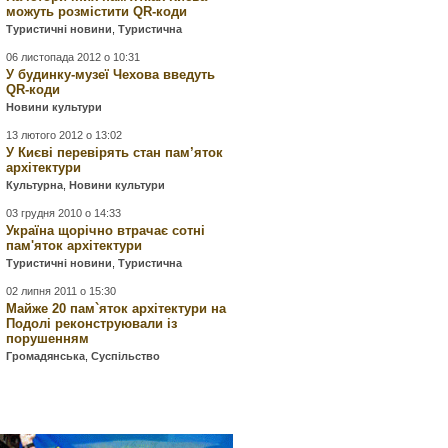
можуть розмістити QR-коди
Туристичні новини
,
Туристична
06 листопада 2012 о 10:31
У будинку-музеї Чехова введуть
QR-коди
Новини культури
13 лютого 2012 о 13:02
У Києві перевірять стан пам’яток
архітектури
Культурна
,
Новини культури
03 грудня 2010 о 14:33
Україна щорічно втрачає сотні
пам'яток архітектури
Туристичні новини
,
Туристична
02 липня 2011 о 15:30
Майже 20 пам`яток архітектури на
Подолі реконструювали із
порушенням
Громадянська
,
Суспільство