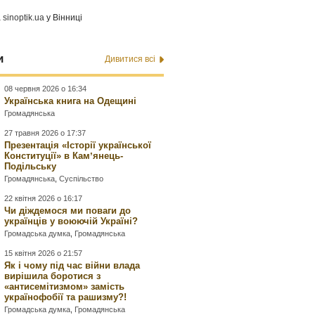
а
sinoptik.ua
у Вінниці
и
Дивитися всі
08 червня 2026 о 16:34
Українська книга на Одещині
Громадянська
27 травня 2026 о 17:37
Презентація «Історії української
Конституції» в Камʼянець-
Подільську
Громадянська
,
Суспільство
22 квітня 2026 о 16:17
Чи діждемося ми поваги до
українців у воюючій Україні?
Громадська думка
,
Громадянська
15 квітня 2026 о 21:57
Як і чому під час війни влада
вирішила боротися з
«антисемітизмом» замість
українофобії та рашизму?!
Громадська думка
,
Громадянська