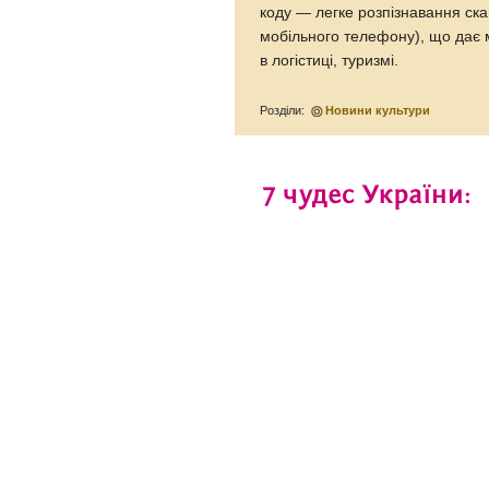
коду — легке розпізнавання ск
мобільного телефону), що дає м
в логістиці, туризмі.
Розділи:
Новини культури