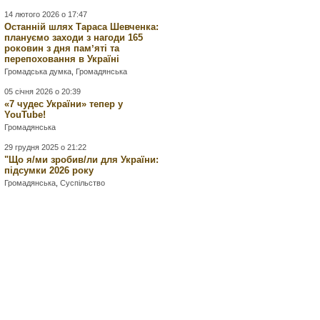
14 лютого 2026 о 17:47
Останній шлях Тараса Шевченка:
плануємо заходи з нагоди 165
роковин з дня памʼяті та
перепоховання в Україні
Громадська думка
,
Громадянська
05 січня 2026 о 20:39
«7 чудес України» тепер у
YouTube!
Громадянська
29 грудня 2025 о 21:22
"Що я/ми зробив/ли для України:
підсумки 2026 року
Громадянська
,
Суспільство