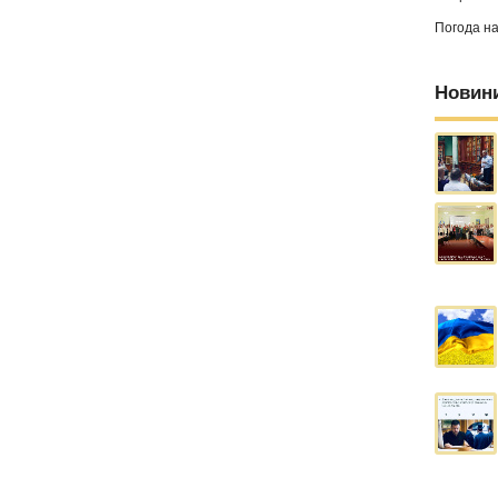
Погода н
Новин