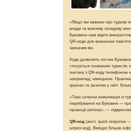
«Якщо ми кажемо про туризм як
влади та важливу складову еконо
Буковини нам варто використову
QR-коди для визначних пам’яток
зазначив він.
Коди дозволять гостям Буковини 
стосується іноземних туристів, 
зчитану з QR-коду телефоном ч
наприклад, німецькою. Практика
країнах та загалом у світі. Кіль
«Така сучасна комунікація із т
перебування на Буковині — пра
промоції регіону», — підкресли
QR-код
(англ. quick response 
штрих-код). Вміщує більше інф