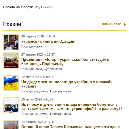
Погода на
sinoptik.ua
у Вінниці
Новини
Дивитися всі
08 червня 2026 о 16:34
Українська книга на Одещині
Громадянська
27 травня 2026 о 17:37
Презентація «Історії української Конституції» в
Камʼянець-Подільську
Громадянська
,
Суспільство
22 квітня 2026 о 16:17
Чи діждемося ми поваги до українців у воюючій
Україні?
Громадська думка
,
Громадянська
15 квітня 2026 о 21:57
Як і чому під час війни влада вирішила боротися з
«антисемітизмом» замість українофобії та рашизму?!
Громадська думка
,
Громадянська
14 лютого 2026 о 17:47
Останній шлях Тараса Шевченка: плануємо заходи з