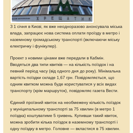
З 1 січня в Києві, як вже неодноразово анонсувала міська
влада, запрацює нова система оплати проїзду в метро і
наземному громадському транспорті (включаючи міську
електричку і фунікулер).
Проект з новими цінами вже передали в Кабмін.
Вводяться два типи квитків — на кількість поїздок і на
певний період часу (від одного дня до року). Мінімальна
вартість поїздки складе 1,67 грн. Повідомляється, що
одним квитком можна буде користуватися у всіх видах
транспорту (крім маршруток), повідомляє газета Вести.
Єдиний проїзний квиток на необмежену кількість поїздок
у муніципальному транспорті за 75 хвилин (в метро 1
поїздка) коштуватиме 5 гривень. Купивши такий квиток,
можна зробити кілька поїздок в наземному транспорті і
одну поїздку в метро. Головне — вкластися в 75 хвилин.