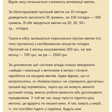
Відлік часу починається з моменту активізації квитка.
За багаторазовий проїзний квиток на 10 поїздок
доведеться заплатити 35 гривень, на 100 поїздок — 305
гривень. В обіг вводяться квитки на 20, 30, 50 і
тд... поїздок.
Також в обігу залишаться персональні проїзні квитки (по
типу проїзного) з необмеженою кількістю поїздок.
Проїзний на 1 місяць коштуватиме 260 грн, на три
місяці — 700 грн, на рік — 2500 грн.
За допомогою цієї системи влада планує викорінити
«зайців» і махінації з жетонами в метро і почати
заробляти на продажі квитків. Адже відомо, що ні
метрополітен, ні «Київпастранс» не отримують достатньо
грошей від перевезень, через що не можуть змінити
рухомий склад, вчасно робити ремонти або доплачувати
працівникам. У той же час якщо просто підняти ціну
жетона, це вдарить по кишені киян. А так, кажуть у мерії,
ті, хто постійно їздять у підземці, будуть нею