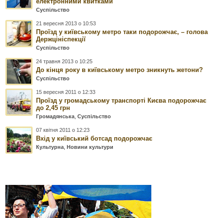
електронними квитками
Суспільство
21 вересня 2013 о 10:53
Проїзд у київському метро таки подорожчає, – голова
Держцініспекції
Суспільство
24 травня 2013 о 10:25
До кінця року в київському метро зникнуть жетони?
Суспільство
15 вересня 2011 о 12:33
Проїзд у громадському транспорті Києва подорожчає
до 2,45 грн
Громадянська
,
Суспільство
07 квітня 2011 о 12:23
Вхід у київський ботсад подорожчає
Культурна
,
Новини культури