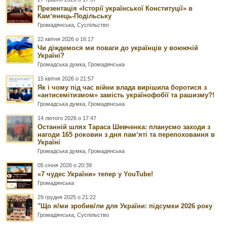
Презентація «Історії української Конституції» в
Камʼянець-Подільську
Громадянська
,
Суспільство
22 квітня 2026 о 16:17
Чи діждемося ми поваги до українців у воюючій
Україні?
Громадська думка
,
Громадянська
15 квітня 2026 о 21:57
Як і чому під час війни влада вирішила боротися з
«антисемітизмом» замість українофобії та рашизму?!
Громадська думка
,
Громадянська
14 лютого 2026 о 17:47
Останній шлях Тараса Шевченка: плануємо заходи з
нагоди 165 роковин з дня памʼяті та перепоховання в
Україні
Громадська думка
,
Громадянська
05 січня 2026 о 20:39
«7 чудес України» тепер у YouTube!
Громадянська
29 грудня 2025 о 21:22
"Що я/ми зробив/ли для України: підсумки 2026 року
Громадянська
,
Суспільство