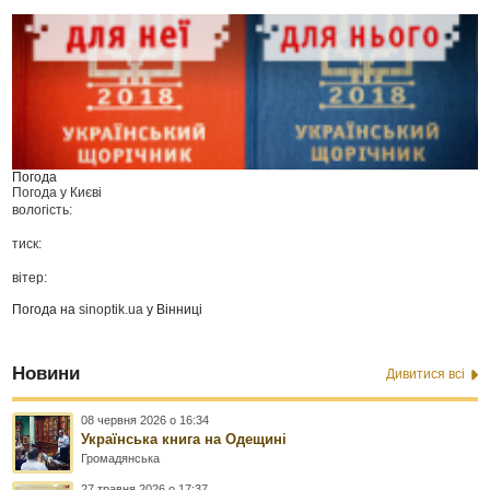
Погода
Погода у
Києві
вологість:
тиск:
вітер:
Погода на
sinoptik.ua
у Вінниці
Новини
Дивитися всі
08 червня 2026 о 16:34
Українська книга на Одещині
Громадянська
27 травня 2026 о 17:37