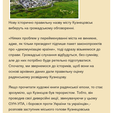
Нову історично правильну назву місту Кузнецовськ
виберуть на громадському обговоренні.
«Ніяких проблем у перейменуванні міста не виникне,
адже, як тільки президент підпише пакет законопроектів
про «декомунізацію країни», тоді одразу візьмемося до
справи. Громадські слухання відбудуться, без сумніву,
але до них потрібно буде ретельно підготуватися.
Спочатку, ми звернемося до істориків, щоб вони на
основі архівних даних дали правильну оцінку
радянському розвіднику Кузнєцову.
Якщо прочитати художні книги радянської епохи, то стає
зрозуміло, що Кузнєцов був терористом. Тобто, він
проводив свої диверсійні акції, звинувачуючи у цьому
ОУН-УПА, і боровся проти України та українців»,-
розповів заступник міського голови Кузнецовська