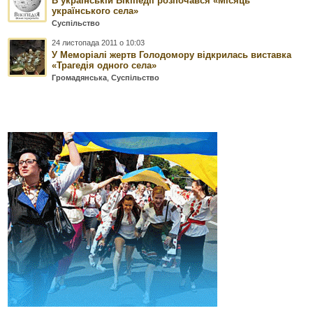
В українській Вікіпедії розпочався «Місяць
українського села»
Суспільство
24 листопада 2011 о 10:03
У Меморіалі жертв Голодомору відкрилась виставка
«Трагедія одного села»
Громадянська
,
Суспільство