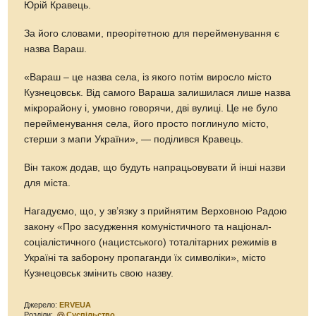
Юрій Кравець.
За його словами, преорітетною для перейменування є
назва Вараш.
«Вараш – це назва села, із якого потім виросло місто
Кузнецовськ. Від самого Вараша залишилася лише назва
мікрорайону і, умовно говорячи, дві вулиці. Це не було
перейменування села, його просто поглинуло місто,
стерши з мапи України», — поділився Кравець.
Він також додав, що будуть напрацьовувати й інші назви
для міста.
Нагадуємо, що, у зв’язку з прийнятим Верховною Радою
закону «Про засудження комуністичного та націонал-
соціалістичного (нацистського) тоталітарних режимів в
Україні та заборону пропаганди їх символіки», місто
Кузнецовськ змінить свою назву.
Джерело:
ERVEUA
Розділи:
Суспільство