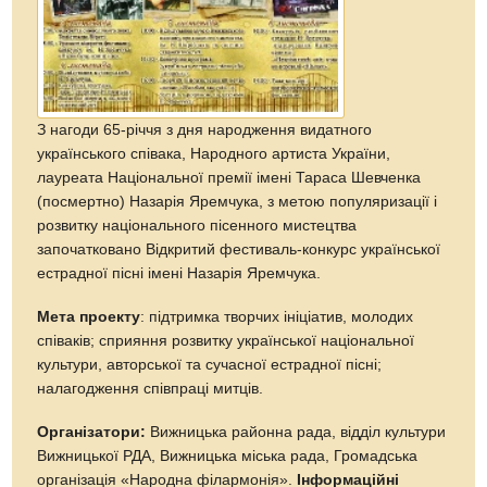
З нагоди 65-річчя з дня народження видатного
українського співака, Народного артиста України,
лауреата Національної премії імені Тараса Шевченка
(посмертно) Назарія Яремчука, з метою популяризації і
розвитку національного пісенного мистецтва
започатковано Відкритий фестиваль-конкурс української
естрадної пісні імені Назарія Яремчука.
Мета
проекту
: підтримка творчих ініціатив, молодих
співаків; сприяння розвитку української національної
культури, авторської та сучасної естрадної пісні;
налагодження співпраці митців.
Організатори:
Вижницька районна рада, відділ культури
Вижницької РДА, Вижницька міська рада, Громадська
організація «Народна філармонія».
Інформаційні