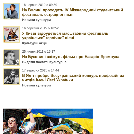
18 червня 2012 о 09:30
На Волині проходить ІV Міжнародний студентський
фестиваль естрадної пісні
Новини культури
16 березня 2015 о 10:52
У Києві відбудеться масштабний фестиваль
української героїчної пісні
Культурні акції
25 липня 2011 о 13:17
На Буковині знімуть фільм про Назарія Яремчука
Видатні постаті
,
Культурна
17 вересня 2013 о 14:44
В Ялті пройде Всеукраїнський конкурс професійних
читців імені Лесі Українки
Новини культури