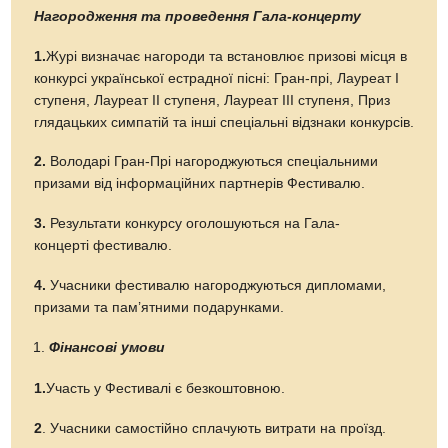
Нагородження та проведення Гала-концерту
1.
Журі визначає нагороди та встановлює призові місця в
конкурсі української естрадної пісні: Гран-прі, Лауреат І
ступеня, Лауреат ІІ ступеня, Лауреат ІІІ ступеня, Приз
глядацьких симпатій та інші спеціальні відзнаки конкурсів.
2.
Володарі Гран-Прі нагороджуються спеціальними
призами від інформаційних партнерів Фестивалю.
3.
Результати конкурсу оголошуються на Гала-
концерті фестивалю.
4.
Учасники фестивалю нагороджуються дипломами,
призами та пам’ятними подарунками.
Фінансові умови
1.
Участь у Фестивалі є безкоштовною.
2
. Учасники самостійно сплачують витрати на проїзд.