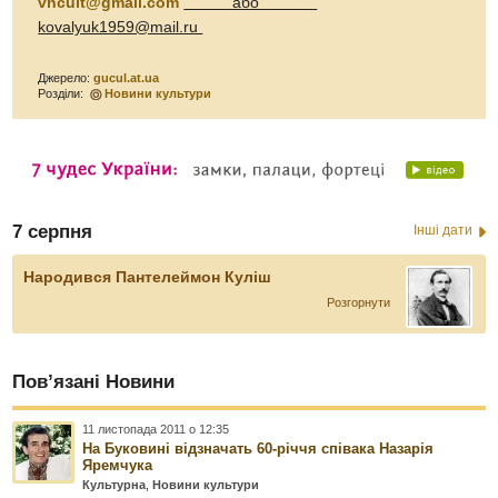
vncult@gmail.com
або
kovalyuk1959@mail.ru
Джерело:
gucul.at.ua
Розділи:
Новини культури
7 серпня
Інші дати
Народився Пантелеймон Куліш
Розгорнути
Пов’язані Новини
11 листопада 2011 о 12:35
На Буковині відзначать 60-річчя співака Назарія
Яремчука
Культурна
,
Новини культури