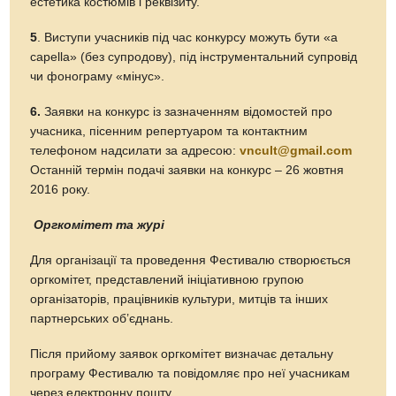
естетика костюмів і реквізиту.
5
. Виступи учасників під час конкурсу можуть бути «a
capella» (без супродову), під інструментальний супровід
чи фонограму «мінус».
6.
Заявки на конкурс із зазначенням відомостей про
учасника, пісенним репертуаром та контактним
телефоном надсилати за адресою:
vncult@gmail.com
Останній термін подачі заявки на конкурс – 26 жовтня
2016 року.
Оргкомітет та журі
Для організації та проведення Фестивалю створюється
оргкомітет, представлений ініціативною групою
організаторів, працівників культури, митців та інших
партнерських об’єднань.
Після прийому заявок оргкомітет визначає детальну
програму Фестивалю та повідомляє про неї учасникам
через електронну пошту.