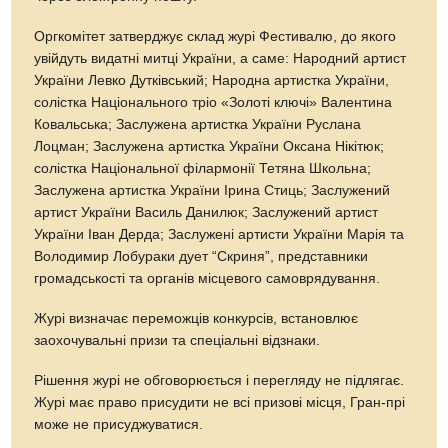
Оргкомітет затверджує склад журі Фестивалю, до якого
увійдуть видатні митці України, а саме: Народний артист
України Левко Дутківський; Народна артистка України,
солістка Національного тріо «Золоті ключі» Валентина
Ковальська; Заслужена артистка України Руслана
Лоцман; Заслужена артистка України Оксана Нікітюк;
солістка Національної філармонії Тетяна Школьна;
Заслужена артистка України Ірина Стиць; Заслужений
артист України Василь Данилюк; Заслужений артист
України Іван Дерда; Заслужені артисти України Марія та
Володимир Лобураки дует “Скриня”, представники
громадськості та органів місцевого самоврядування.
Журі визначає переможців конкурсів, встановлює
заохочувальні призи та спеціальні відзнаки.
Рішення журі не обговорюється і перегляду не підлягає.
Журі має право присудити не всі призові місця, Гран-прі
може не присуджуватися.