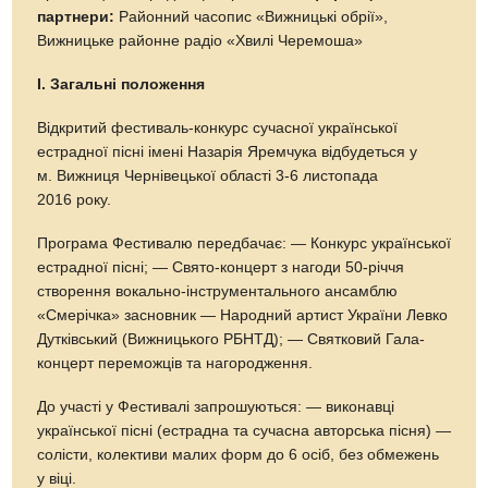
партнери:
Районний часопис «Вижницькі обрії»,
Вижницьке районне радіо «Хвилі Черемоша»
І. Загальні положення
Відкритий фестиваль-конкурс сучасної української
естрадної пісні імені Назарія Яремчука відбудеться у
м. Вижниця Чернівецької області 3-6 листопада
2016 року.
Програма Фестивалю передбачає: — Конкурс української
естрадної пісні; — Свято-концерт з нагоди 50-річчя
створення вокально-інструментального ансамблю
«Смерічка» засновник — Народний артист України Левко
Дутківський (Вижницького РБНТД); — Святковий Гала-
концерт переможців та нагородження.
До участі у Фестивалі запрошуються: — виконавці
української пісні (естрадна та сучасна авторська пісня) —
солісти, колективи малих форм до 6 осіб, без обмежень
у віці.