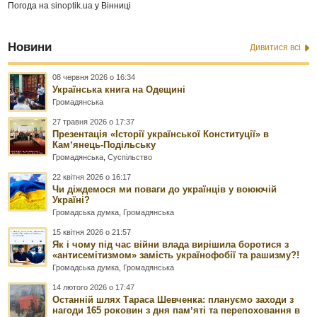
Погода на
sinoptik.ua
у Вінниці
Новини
Дивитися всі
08 червня 2026 о 16:34
Українська книга на Одещині
Громадянська
27 травня 2026 о 17:37
Презентація «Історії української Конституції» в
Камʼянець-Подільську
Громадянська
,
Суспільство
22 квітня 2026 о 16:17
Чи діждемося ми поваги до українців у воюючій
Україні?
Громадська думка
,
Громадянська
15 квітня 2026 о 21:57
Як і чому під час війни влада вирішила боротися з
«антисемітизмом» замість українофобії та рашизму?!
Громадська думка
,
Громадянська
14 лютого 2026 о 17:47
Останній шлях Тараса Шевченка: плануємо заходи з
нагоди 165 роковин з дня памʼяті та перепоховання в