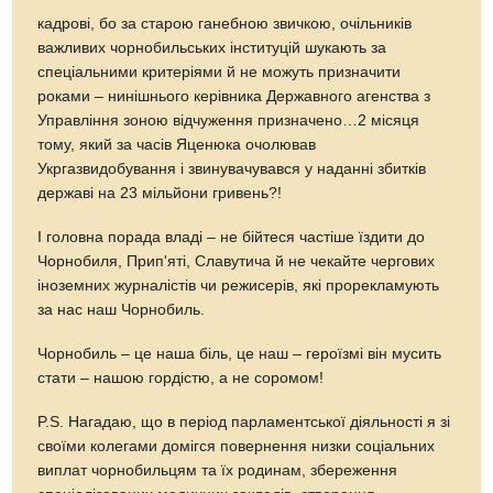
кадрові, бо за старою ганебною звичкою, очільників
важливих чорнобильських інституцій шукають за
спеціальними критеріями й не можуть призначити
роками – нинішнього керівника Державного агенства з
Управління зоною відчуження призначено…2 місяця
тому, який за часів Яценюка очолював
Укргазвидобування і звинувачувався у наданні збитків
державі на 23 мільйони гривень?!
І головна порада владі – не бійтеся частіше їздити до
Чорнобиля, Прип'яті, Славутича й не чекайте чергових
іноземних журналістів чи режисерів, які прорекламують
за нас наш Чорнобиль.
Чорнобиль – це наша біль, це наш – героїзмі він мусить
стати – нашою гордістю, а не соромом!
P.S. Нагадаю, що в період парламентської діяльності я зі
своїми колегами домігся повернення низки соціальних
виплат чорнобильцям та їх родинам, збереження