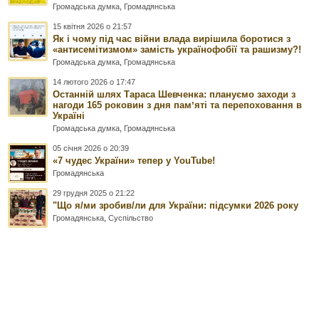
Громадська думка
,
Громадянська
15 квітня 2026 о 21:57
Як і чому під час війни влада вирішила боротися з
«антисемітизмом» замість українофобії та рашизму?!
Громадська думка
,
Громадянська
14 лютого 2026 о 17:47
Останній шлях Тараса Шевченка: плануємо заходи з
нагоди 165 роковин з дня памʼяті та перепоховання в
Україні
Громадська думка
,
Громадянська
05 січня 2026 о 20:39
«7 чудес України» тепер у YouTube!
Громадянська
29 грудня 2025 о 21:22
"Що я/ми зробив/ли для України: підсумки 2026 року
Громадянська
,
Суспільство