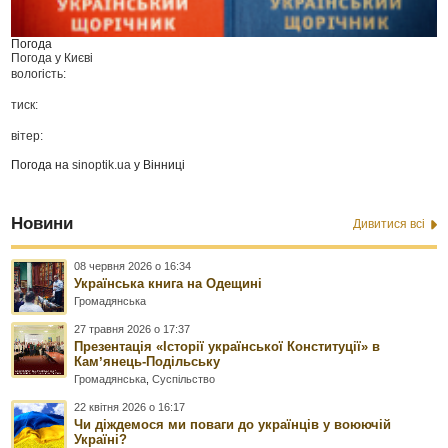
Погода
Погода у
Києві
вологість:
тиск:
вітер:
Погода на
sinoptik.ua
у Вінниці
Новини
Дивитися всі
08 червня 2026 о 16:34
Українська книга на Одещині
Громадянська
27 травня 2026 о 17:37
Презентація «Історії української Конституції» в
Камʼянець-Подільську
Громадянська
,
Суспільство
22 квітня 2026 о 16:17
Чи діждемося ми поваги до українців у воюючій
Україні?