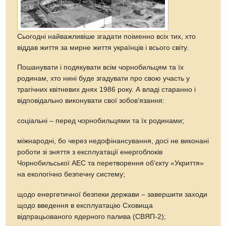
Сьогодні найважливіше згадати поіменно всіх тих, хто
віддав життя за мирне життя українців і всього світу.
Пошанувати і подякувати всім чорнобильцям та їх
родинам, хто нині буде згадувати про свою участь у
трагічних квітневих днях 1986 року. А владі старанно і
відповідально виконувати свої зобов‘язання:
соціальні – перед чорнобильцями та їх родинами;
міжнародні, бо через недофінансування, досі не виконані
роботи зі зняття з експлуатації енергоблоків
Чорнобильської АЕС та перетворення об‘єкту «Укриття»
на екологічно безпечну систему;
щодо енергетичної безпеки держави – завершити заходи
щодо введення в експлуатацію Сховища
відпрацьованого ядерного палива (СВЯП-2);