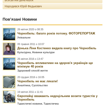
Всесвітній день кішок
Народився Юрій Федькович
Пов’язані Новини
26 квітня 2020 о 08:35
Чорнобиль: багато років потому. ФОТОРЕПОРТАЖ
Унікальне
05 травня 2011 о 10:07
Донька Ліни Костенко видала книгу про Чорнобиль
Культурна
,
Новини культури
26 квітня 2016 о 13:47
Чорнобиль впливатиме на здоров'я українців ще
мінімум 40 років
Здоровий спосіб життя
20 грудня 2016 о 16:05
Чорнобиль не має лякати!
Аналітика
,
Суспільство
19 квітня 2011 о 11:41
Європейці вважають недоцільним возити туристів у
Чорнобиль
Туристичні новини
,
Туристична