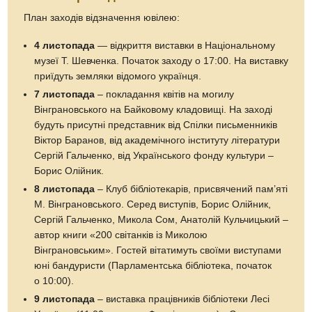
План заходів відзначення ювілею:
4 листопада
— відкриття виставки в Національному
музеї Т. Шевченка. Початок заходу о 17:00. На виставку
приїдуть земляки відомого українця.
7 листопада
– покладання квітів на могилу
Вінграновського на Байковому кладовищі. На заході
будуть присутні представник від Спілки письменників
Віктор Баранов, від академічного інституту літератури
Сергій Гальченко, від Українського фонду культури –
Борис Олійник.
8 листопада
– Клуб бібліотекарів, присвячений пам’яті
М. Вінграновського. Серед виступів, Борис Олійник,
Сергій Гальченко, Микола Сом, Анатолій Кульчицький –
автор книги «200 світанків із Миколою
Вінграновським». Гостей вітатимуть своїми виступами
юні бандуристи (Парламентська бібліотека, початок
о 10:00).
9 листопада
– виставка працівників бібліотеки Лесі