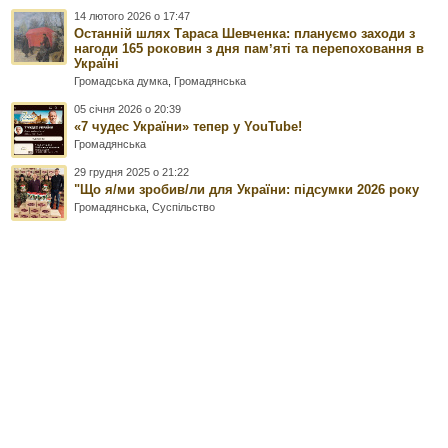
14 лютого 2026 о 17:47
Останній шлях Тараса Шевченка: плануємо заходи з
нагоди 165 роковин з дня памʼяті та перепоховання в
Україні
Громадська думка
,
Громадянська
05 січня 2026 о 20:39
«7 чудес України» тепер у YouTube!
Громадянська
29 грудня 2025 о 21:22
"Що я/ми зробив/ли для України: підсумки 2026 року
Громадянська
,
Суспільство