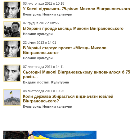
03 листопада 2011 о 10:18
У Києві відзначать 75-річчя Миколи Вінграновського
Культурна
,
Новини культури
07 грудня 2012 о 08:55
В Україні пройде місяць Миколи Вінграновського
Новини культури
22 січня 2013 о 14:01
В Україні стартує проект «Місяць Миколи
Вінграновського»
Новини культури
07 листопада 2011 о 14:11
Сьогодні Миколі Вінграновському виповнилося б 75
років…
Видатні постаті
,
Культурна
08 листопада 2011 о 10:25
Коли держава збирається відзначати ювілей
Вінграновського?
Культурна
,
Новини культури