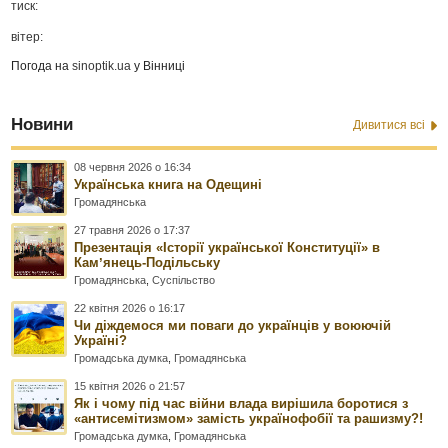
тиск:
вітер:
Погода на
sinoptik.ua
у Вінниці
Новини
Дивитися всі
08 червня 2026 о 16:34
Українська книга на Одещині
Громадянська
27 травня 2026 о 17:37
Презентація «Історії української Конституції» в
Камʼянець-Подільську
Громадянська
,
Суспільство
22 квітня 2026 о 16:17
Чи діждемося ми поваги до українців у воюючій
Україні?
Громадська думка
,
Громадянська
15 квітня 2026 о 21:57
Як і чому під час війни влада вирішила боротися з
«антисемітизмом» замість українофобії та рашизму?!
Громадська думка
,
Громадянська