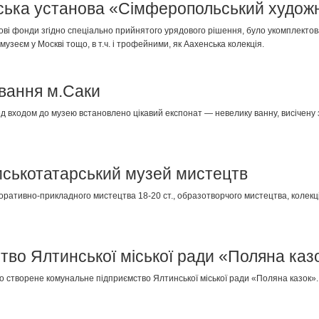
ська установа «Сімферопольський худож
ї нові фонди згідно спеціально прийнятого урядового рішення, було укомплект
узеєм у Москві тощо, в т.ч. і трофейними, як Аахенська колекція.
ування м.Саки
ед входом до музею встановлено цікавий експонат — невелику ванну, висічену з
мськотатарський музей мистецтв
оративно-прикладного мистецтва 18-20 ст., образотворчого мистецтва, колекці
тво Ялтинської міської ради «Поляна каз
уло створене комунальне підприємство Ялтинської міської ради «Поляна казок».