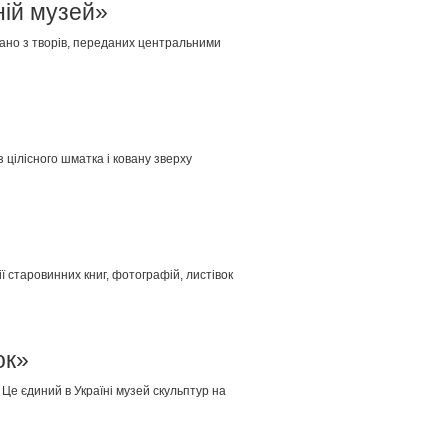
ній музей»
овано з творів, переданих центральними
 цілісного шматка і ковану зверху
ї старовинних книг, фотографій, листівок
ок»
 Це єдиний в Україні музей скульптур на