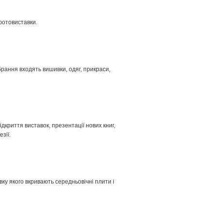
 фотовиставки.
брання входять вишивки, одяг, прикраси,
ідкриття виставок, презентації нових книг,
зії.
вку якого вкривають середньовічні плити і