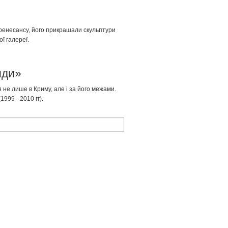
 ренесансу, його прикрашали скульптури
ї галереї.
иди»
не лише в Криму, але і за його межами.
999 - 2010 гг).