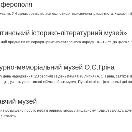
імферополя
дувачів. У 4 залах розмістилася експозиція, присвячена історії міста, художні і
лтинський історико-літературний музей»
кцій предметів етнографії кримсько-татарського народу 18—19 ст. До цього зі
турно-меморіальний музей О.С.Гріна
ень народження (23 серпня) і в день пам’яті (8 липня) А. С. Гріна, святкові в
цтв, участь у фестивалі «Кіммерійські музи», Пушкінські та Цветаєвські дні пое
авчий музей
плит розміщено просто неба в оригінальному лапідарному подвір'ї закладу, долі
X століть.