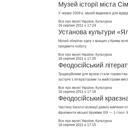
Музей історії міста С
У червні 2009 р. музей відкрився для відві
Все про музеї України
,
Культурна
16 серпня 2011 о 17:24
Установа культури «Я
Музей зберігає одну з кращих у Криму коле
предмети побуту.
Все про музеї України
,
Культурна
16 серпня 2011 о 17:20
Феодосійський літера
Традиційними для музею стали торжества у д
зустрічі з літераторами та майстрами мисте
Все про музеї України
,
Культурна
16 серпня 2011 о 17:18
Феодосійський краєзн
Частину багатої колекції давніх кам'яних 
фрагменти міської бруківки XIX — 1-ї пол. X
Все про музеї України
,
Культурна
16 серпня 2011 о 17:15