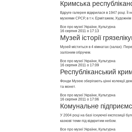
Кримська республікан
Вдруге галерея відкрилася в 1947 році. Ї
музеями СРСР, в т.ч. Ермітажем, Художнім м
Все про музеї України
,
Культурна
16 серпня 2011 о 17:13
Музей історії грязелік
Музей міститься в 4 кімнатах (залах). Пер
залізним обручем.
Все про музеї України
,
Культурна
16 серпня 2011 о 17:09
Республіканський кри
Фонди Музею зберігають цінні колекції дек
та монет.
Все про музеї України
,
Культурна
16 серпня 2011 о 17:06
Комунальне підприємс
У 2004 році на базі існуючої експозиції б
казкові теми під відкритим небом.
Все про музеї України
,
Культурна