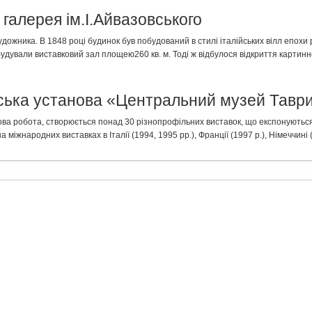
галерея ім.І.Айвазовського
дожника. В 1848 році будинок був побудований в стилі італійських вілл епохи
будували виставковий зал площею260 кв. м. Тоді ж відбулося відкриття картинно
ська установа «Центральний музей Тавр
а робота, створюється понад 30 різнопрофільних виставок, що експонуються 
іжнародних виставках в Італії (1994, 1995 рр.), Франції (1997 р.), Німеччині (1