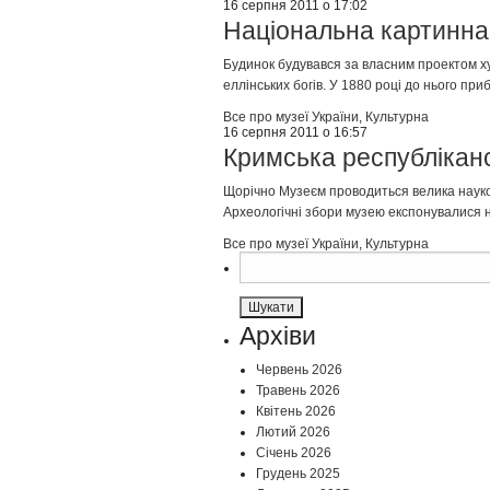
16 серпня 2011 о 17:02
Національна картинна 
Будинок будувався за власним проектом ху
еллінських богів. У 1880 році до нього при
Все про музеї України
,
Культурна
16 серпня 2011 о 16:57
Кримська республікан
Щорічно Музеєм проводиться велика науков
Археологічні збори музею експонувалися на м
Все про музеї України
,
Культурна
Пошук:
Архіви
Червень 2026
Травень 2026
Квітень 2026
Лютий 2026
Січень 2026
Грудень 2025