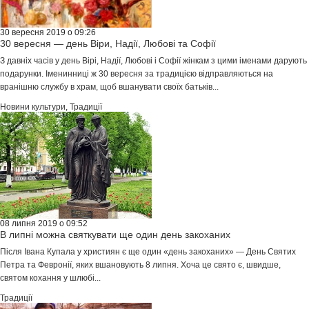
30 вересня 2019 о 09:26
30 вересня — день Віри, Надії, Любові та Софії
З давніх часів у день Вірі, Надії, Любові і Софії жінкам з цими іменами дарують
подарунки. Іменинниці ж 30 вересня за традицією відправляються на
вранішню службу в храм, щоб вшанувати своїх батьків...
Новини культури
,
Традиції
08 липня 2019 о 09:52
В липні можна святкувати ще один день закоханих
Після Івана Купала у християн є ще один «день закоханих» — День Святих
Петра та Февронії, яких вшановують 8 липня. Хоча це свято є, швидше,
святом кохання у шлюбі...
Традиції