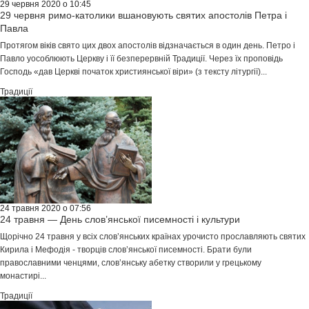
29 червня 2020 о 10:45
29 червня римо-католики вшановують святих апостолів Петра і
Павла
Протягом віків свято цих двох апостолів відзначається в один день. Петро і
Павло уособлюють Церкву і її безперервній Традиції. Через їх проповідь
Господь «дав Церкві початок християнської віри» (з тексту літургії)...
Традиції
24 травня 2020 о 07:56
24 травня — День слов’янської писемності і культури
Щорічно 24 травня у всіх слов’янських країнах урочисто прославляють святих
Кирила і Мефодія - творців слов’янської писемності. Брати були
православними ченцями, слов’янську абетку створили у грецькому
монастирі...
Традиції