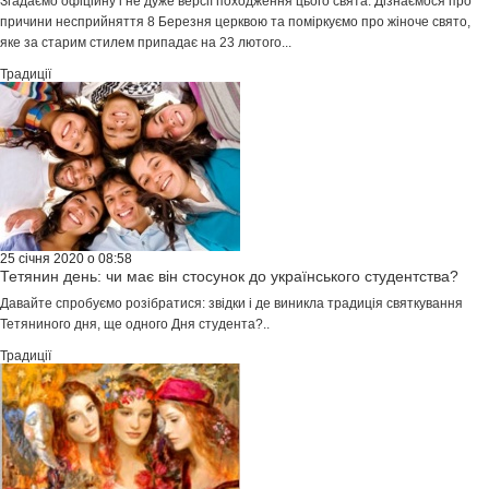
Згадаємо офіційну і не дуже версії походження цього свята. Дізнаємося про
причини несприйняття 8 Березня церквою та поміркуємо про жіноче свято,
яке за старим стилем припадає на 23 лютого...
Традиції
25 січня 2020 о 08:58
Тетянин день: чи має він стосунок до українського студентства?
Давайте спробуємо розібратися: звідки і де виникла традиція святкування
Тетяниного дня, ще одного Дня студента?..
Традиції