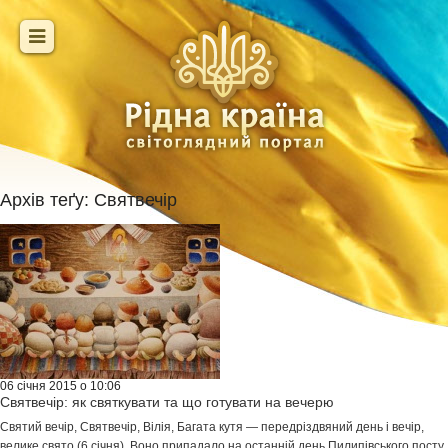
Архів теґу:
Святвечір
06 січня 2015 о 10:06
Святвечір: як святкувати та що готувати на вечерю
Святий вечір, Святвечір, Вілія, Багата кутя — передріздвяний день і вечір,
велике свято (6 січня). Воно припадало на останній день Пилипівського посту,