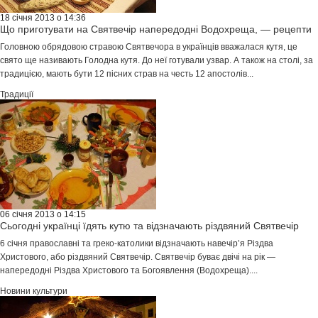
18 січня 2013 о 14:36
Що приготувати на Святвечір напередодні Водохреща, — рецепти
Головною обрядовою стравою Святвечора в українців вважалася кутя, це
свято ще називають Голодна кутя. До неї готували узвар. А також на столі, за
традицією, мають бути 12 пісних страв на честь 12 апостолів...
Традиції
06 січня 2013 о 14:15
Сьогодні українці їдять кутю та відзначають різдвяний Cвятвечір
6 січня православні та греко-католики відзначають навечір’я Різдва
Христового, або різдвяний Cвятвечір. Святвечір буває двічі на рік —
напередодні Різдва Христового та Богоявлення (Водохреща)....
Новини культури