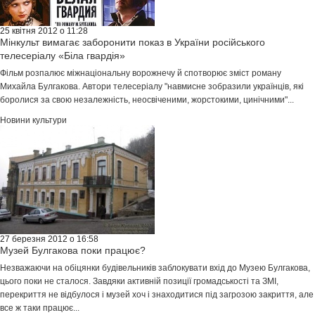
25 квітня 2012 о 11:28
Мінкульт вимагає заборонити показ в України російського
телесеріалу «Біла гвардія»
Фільм розпалює міжнаціональну ворожнечу й спотворює зміст роману
Михайла Булгакова. Автори телесеріалу "навмисне зобразили українців, які
боролися за свою незалежність, неосвіченими, жорстокими, цинічними"...
Новини культури
27 березня 2012 о 16:58
Музей Булгакова поки працює?
Незважаючи на обіцянки будівельників заблокувати вхід до Музею Булгакова,
цього поки не сталося. Завдяки активній позиції громадськості та ЗМІ,
перекриття не відбулося і музей хоч і знаходитися під загрозою закриття, але
все ж таки працює...