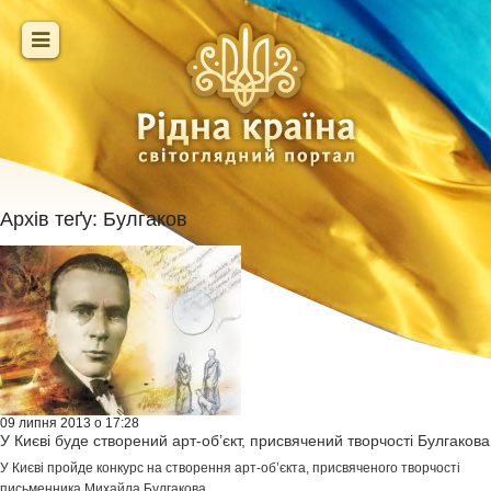
Архів теґу:
Булгаков
09 липня 2013 о 17:28
У Києві буде створений арт-об’єкт, присвячений творчості Булгакова
У Києві пройде конкурс на створення арт-об’єкта, присвяченого творчості
письменника Михайла Булгакова...