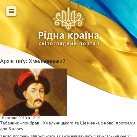
Архів теґу:
Хмельницький
18 лютого 2013 о 12:19
Табачник «прибрав» Хмельницького та Шевченка з нової програми
для 5 класу
З нової програми для 5-го класу, за якою навчатимуть п’ятикласників уже з 1