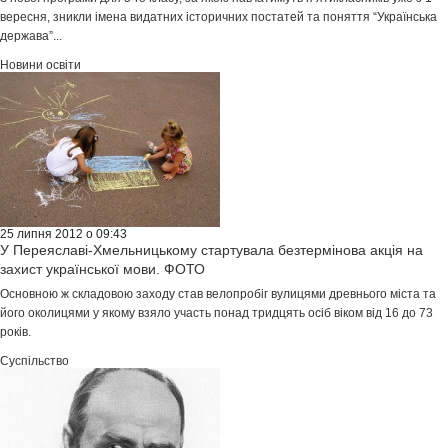
вересня, зникли імена видатних історичних постатей та поняття “Українська
держава”...
Новини освіти
25 липня 2012 о 09:43
У Переяславі-Хмельницькому стартувала безтермінова акція на
захист української мови. ФОТО
Основною ж складовою заходу став велопробіг вулицями древнього міста та
його околицями у якому взяло участь понад тридцять осіб віком від 16 до 73
років.
Суспільство