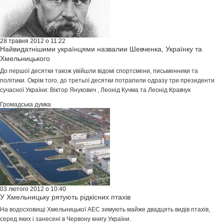
28 травня 2012 о 11:22
Найвидатнішими українцями назвалии Шевченка, Українку та
Хмельницького
До першої десятки також увійшли відомі спортсмени, письменники та
політики. Окрім того, до третьої десятки потрапили одразу три президенти
сучасної України: Вiктор Янукович , Леонiд Кучма та Леонiд Кравчук
Громадська думка
03 лютого 2012 о 10:40
У Хмельницьку рятують рідкісних птахів
На водосховищі Хмельницької АЕС зимують майже двадцять видів птахів,
серед яких і занесені в Червону книгу України.