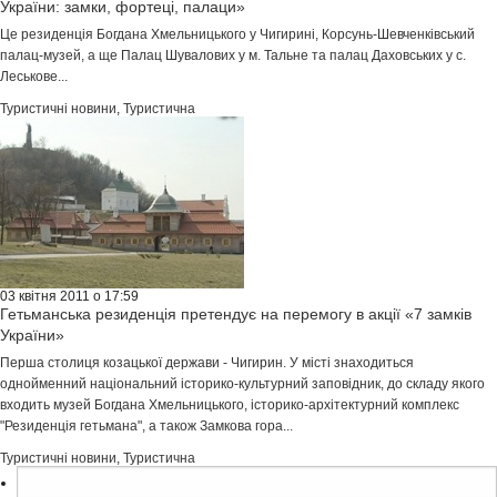
України: замки, фортеці, палаци»
Це резиденція Богдана Хмельницького у Чигирині, Корсунь-Шевченківський
палац-музей, а ще Палац Шувалових у м. Тальне та палац Даховських у с.
Леськове...
Туристичні новини
,
Туристична
03 квітня 2011 о 17:59
Гетьманська резиденція претендує на перемогу в акції «7 замків
України»
Перша столиця козацької держави - Чигирин. У місті знаходиться
однойменний національний історико-культурний заповідник, до складу якого
входить музей Богдана Хмельницького, історико-архітектурний комплекс
"Резиденція гетьмана", а також Замкова гора...
Туристичні новини
,
Туристична
Пошук: