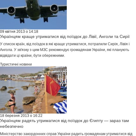
09 квітня 2013 о 14:18
Українцям краще утриматися від поїздок до Лівії, Анголи та Сирії
У список країн, від поїздок в які краще утриматися, потрапили Сирія, Лівія і
Ангола. У зв'язку з цим МЗС рекомендує громадянам України, які планують
відвідати ці країни, бути обережними.
Туристичні новини
18 березня 2013 о 16:22
Українцям радять утриматися від поїздок до Єгипту — зараз там
небезпечно
Міністерство закордонних справ України радить громадянам утриматися від