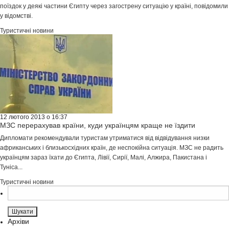
поїздок у деякі частини Єгипту через загострену ситуацію у країні, повідомили
у відомстві.
Туристичні новини
12 лютого 2013 о 16:37
МЗС перерахував країни, куди українцям краще не їздити
Дипломати рекомендували туристам утриматися від відвідування низки
африканських і близькосхідних країн, де неспокійна ситуація. МЗС не радить
українцям зараз їхати до Єгипта, Лівії, Сирії, Малі, Алжира, Пакистана і
Туніса...
Туристичні новини
Пошук:
Архіви