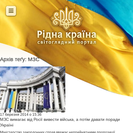
Архів теґу:
МЗС
17 березня 2014 о 15:36
МЗС вимагає від Росії вивести війська, а потім давати поради
Україні
Міністерство закордонних справ вважає неприйнятними пропозиції,