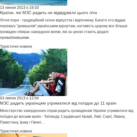
13 липня 2013 о 19:33
Країни, які МЗС радить не відвідувати цього літа
Літня пора - традиційний сезон відпусток і відпочинку. Багато хто віддає
перевагу "домашнім" українським курортам, натомість щороку все більше
громадян обирає закордонні вояжі, які за ціною стають дедалі
привабливішими.
Туристичні новини
03 липня 2013 о 12:04
МЗС радить українцям утриматися від поїздок до 11 країн
Міністерство закордонних справ радить громадянам України утриматися від
поїздок до восьми країн - Таїланду, Саудівської Аравії, Лівії, Сирії, Лівану,
Пакистану, Іраку і Гвінеї....
Туристичні новини