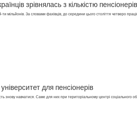
раїнців зрівнялась з кількістю пенсіонері
-ти мільйонів. За словами фахівців, до середини цього століття четверо праці
університет для пенсіонерів
ість знову навчатися. Саме для них при територіальному центрі соціального о