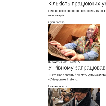
Кількість працюючих ук
Нині це співвідношення становить 16 до 14
пенсіонерів...
Суспільство
07 жовтня 2013 о 09:55
У Рівному запрацював 
Ті, хто має поважний вік матимуть можлив
«Університет ІІІ віку»...
Новини освіти