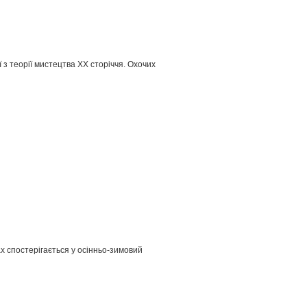
 з теорії мистецтва ХХ сторіччя. Охочих
ах спостерігається у осінньо-зимовий