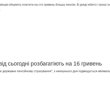
їнців обіцяють платити на сто гривень більшу пенсію. В уряді нібито і гроші з
.
від сьогодні розбагатіють на 16 гривень
е державне пенсійному страхування", з нинішнього дня підвищується мінімальни