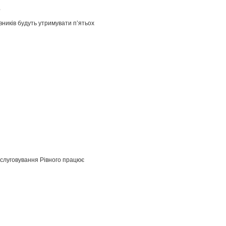
в
вників будуть утримувати п’ятьох
бслуговування Рівного працює