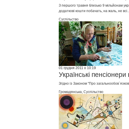
З першого травня близько 9 мільйонам укра
додаткові кошти побачать, на жаль, не всі..
Суспільство
01 грудня 2011 о 10:19
Українські пенсіонери 
Згідно із Законом "Про загальнообов`язков
Громадянська
,
Суспільство