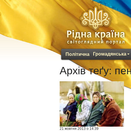
Громадянська
Політична
Архів теґу:
пен
21 жовтня 2013 о 14:39