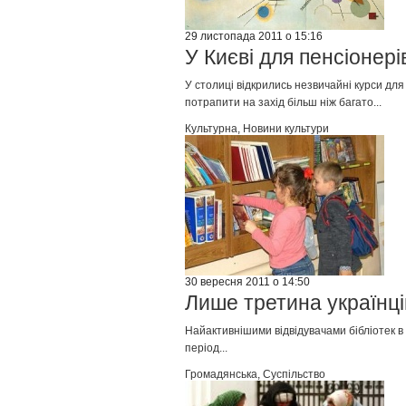
29 листопада 2011 о 15:16
У Києві для пенсіонері
У столиці відкрились незвичайні курси дл
потрапити на захід більш ніж багато...
Культурна
,
Новини культури
30 вересня 2011 о 14:50
Лише третина українці
Найактивнішими відвідувачами бібліотек в 
період...
Громадянська
,
Суспільство