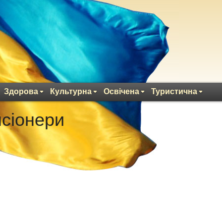
Здорова
Культурна
Освічена
Туристична
сіонери