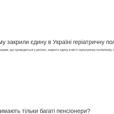
 закрили єдину в Україні геріатричну пол
рми, що проводиться у регіоні, закрито єдину в місті геріатричну поліклініку,
римають тільки багаті пенсіонери?