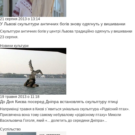
21 серпня 2013 о 13:14
У Львові скульптури античних богів знову одягнуть у вишиванки
Скульптури античних богів у центрі Львова традиційно одягнуть у вишиванки
23 серпня.
Новини культури
19 травня 2013 о 11:18
До Дня Києва посеред Дніпра встановлять скульптуру птиці
Наприкінці травня в Києві з`явиться унікальна скульптура «Рідкісний птах».
Присвячена вона тому самому небувалому «рідкісному птаху» Миколи
Васильовича Гоголя, який «... долетить до середини Дніпра»...
Суспільство