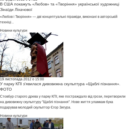
В США покажуть «Любов» та «Творіння» української художниці
Зінаїди Ліхачової
«Любов і Творіння» — дві концептуальні піраміди, виконані в авторській
техніці...
Новини культури
19 листопада 2012 о 15:00
У парку КПІ з'явилася дивовижна скульптура «Щаблі пізнання».
ФОТО
Стовбур старого древа у парку КПІ, яке постраждало від грози, перетворили
на дивовижну скульптуру "Щаблі пізнання". Нове життя уламкам бука
подарував молодий скульптор Єгор Зигура.
Новини культури