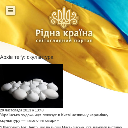
Архів теґу:
скульптура
29 листопада 2013 о 13:48
Українська художниця показує в Києві незвичну керамічну
скульптуру — «молочні хмари»
У Щербенко Арт Центрі, що по вулиці Михайлівська, 22в, відкрили виставку