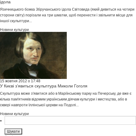
ідола
Язичницького божка Збручанського ідола Світовида (який дивиться на чотири
сторони світу) порізали на три шматки, щоб перенести і звільнити місце для
іншої скульптури...
Новини культури
15 жовтня 2012 о 17:48
У Києві з’явиться скульптура Миколи Гоголя
Скульптура може з′явитися або в Маріїнському парку на Печерську, де вже є
кілька пам′ятників відомим українським діячам культури і мистецтва, або в
сквері навпроти Іллінської церкви на Подолі...
Новини культури
Пошук: