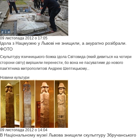
09 листопада 2012 о 17:05
Ідола з Нацмузею у Львові не знищили, а акуратно розібрали.
ФОТО
Скульптуру язичницького божка ідола Світовида (який дивиться на чотири
сторони світу) вирішили перенести, бо вона не пасуватиме до нового
пам’ятника митрополитові Андрею Шептицькому...
Новини культури
09 листопада 2012 о 14:04
В Національному музеї Львова знищили скульптуру Збручанського